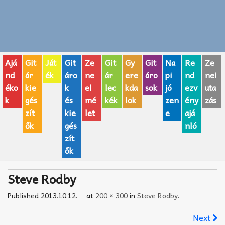
Zenei fogalmak
Akkordok
Ajá
Git
Ját
Git
Ze
Git
Gy
Git
Na
Re
Ze
AJÁNDÉK ÖTLETEK
nd
ár
ék
áro
ne
ár
ere
áro
pi
nd
nei
éko
kie
k
el
lec
kda
sok
jó
ezv
uta
Vicces
k
gés
és
mé
kék
lok
zen
ény
zás
GITÁR MÁRKÁK
zít
kie
let
e
ajá
ők
gés
nló
TOP100 nóta
zít
ők
Hangszerboltok
Steve Rodby
Zeneiskolák
Published
2013.10.12.
at
200 × 300
in
Steve Rodby
.
Zeneszerzés alapjai
Next