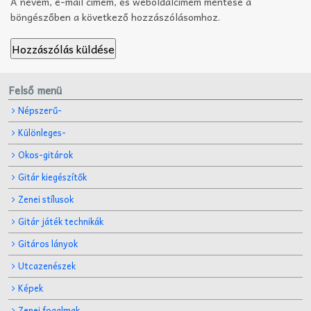
A nevem, e-mail címem, és weboldalcímem mentése a
böngészőben a következő hozzászólásomhoz.
Felső menü
Népszerű-
Különleges-
Okos-gitárok
Gitár kiegészítők
Zenei stílusok
Gitár játék technikák
Gitáros lányok
Utcazenészek
Képek
Zenei fogalmak