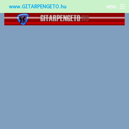
www.GITARPENGETO.hu
MENU
Népszerű-
Különleges-
Okos-gitárok
Gitár kiegészítők
Zenei stílusok
Gitár játék technikák
Gitáros lányok
Utcazenészek
Képek