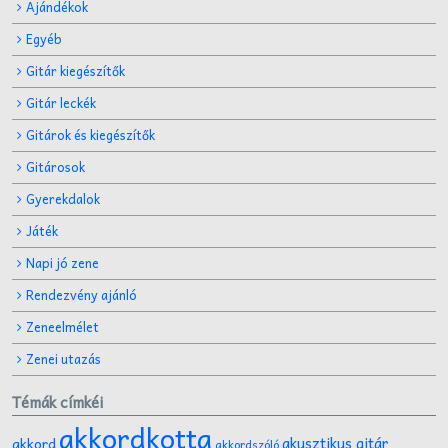
Ajándékok
Egyéb
Gitár kiegészítők
Gitár leckék
Gitárok és kiegészítők
Gitárosok
Gyerekdalok
Játék
Napi jó zene
Rendezvény ajánló
Zeneelmélet
Zenei utazás
Témák címkéi
akkordkotta
akusztikus gitár
akkord
akkordszóló