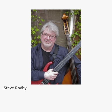
Akkord-kotta
TABok
Improvizáció
Steve Rodby