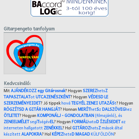
Gitarpengeto tanfolyam
Kedvcsináló:
Mit
AJÁNDÉKOZZ egy Gitárosnak
? Hogyan
SZEREZ
hets
Z
TAPASZTALAT
ot
UTCAZENÉSZKÉNT
? Hogyan
VÉDESD LE
SZERZEMÉNYEIDET
? Jó tippek
hová
TEGYÉL ZENEI UTAZÁS
t
? Hogyan
RÖGZÍTSD A GITÁR HANGJÁT
? Honnan
MERÍT
het
S
z
DALSZÖVEG
hez
ÖTLETET
? Hogyan
KOMPONÁLJ
- GONDOLATBAN
(filmajánló)
,
és
ZENEELMÉLET
segí
T
ségév
EL
? Hogyan
FORMÁL
hato
D ÍZLÉSEDET
az
interneten hallgatott
ZENÉKKEL
? Hol
GITÁROZ
hats
Z
mások által
készített
ALAPOKRA
? Hol
KÉPEZ
hete
D MAGAD
KÜLFÖLDÖN
?