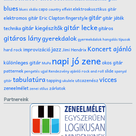
blues
capo
elektroakusztikus gitár
effekt
blues skála
country
gitár
gitár játék
elektromos gitár
Eric Clapton
fingerstyle
gitár lecke
gitár kiegészítők
technika
gitáros
gitáros lány
gyerekdalok
gyermekdalok
hangolás típusok
Koncert ajánló
jazz
improvizáció
Jimi Hendrix
hard rock
napi jó zene
különleges gitár
okos gitár
MuPa
patternek
slide
Rendezvény ajánló
rock and roll
pengetés ujjal
spanyol
tabulatúra
vicces
tapping
utcazenész
ukulele
gitár
zeneelmélet
zárlatok
zenei stílus
Partnereink