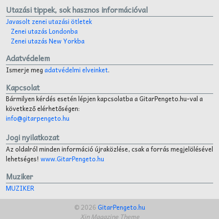
Utazási tippek, sok hasznos információval
Javasolt zenei utazási ötletek
Zenei utazás Londonba
Zenei utazás New Yorkba
Adatvédelem
Ismerje meg
adatvédelmi elveinket
.
Kapcsolat
Bármilyen kérdés esetén lépjen kapcsolatba a GitarPengeto.hu-val a
következő elérhetőségen:
info@gitarpengeto.hu
Jogi nyilatkozat
Az oldalról minden információ újraközlése, csak a forrás megjelölésével
lehetséges!
www.GitarPengeto.hu
Muziker
MUZIKER
© 2026
GitarPengeto.hu
Xin Magazine Theme