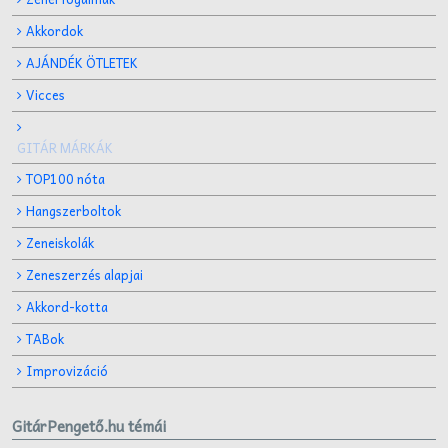
Akkordok
AJÁNDÉK ÖTLETEK
Vicces
GITÁR MÁRKÁK
TOP100 nóta
Hangszerboltok
Zeneiskolák
Zeneszerzés alapjai
Akkord-kotta
TABok
Improvizáció
GitárPengető.hu témái