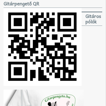
Gitárpengető QR
Gitáros
pólók