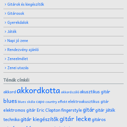
Gitárok és kiegészítők
Gitárosok
Gyerekdalok
Játék
Napi jó zene
Rendezvény ajánló
Zeneelmélet
Zenei utazás
Témák címkéi
akkordkotta
akusztikus gitár
akkord
akkordszóló
blues
capo
elektroakusztikus gitár
effekt
blues skála
country
gitár
gitár játék
elektromos gitár
Eric Clapton
fingerstyle
gitár lecke
gitár kiegészítők
technika
gitáros