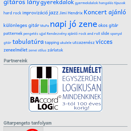
gitáros lány
gyerekdalok
gyermekdalok
hangolás típusok
Koncert ajánló
jazz
improvizáció
Jimi Hendrix
hard rock
napi jó zene
különleges gitár
okos gitár
MuPa
patternek
slide
Rendezvény ajánló
rock and roll
pengetés ujjal
spanyol
tabulatúra
vicces
tapping
utcazenész
ukulele
gitár
zeneelmélet
zárlatok
zenei stílus
Partnereink
Gitarpengeto tanfolyam