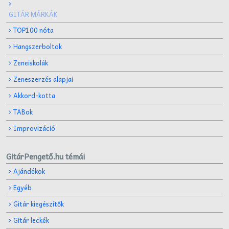
GITÁR MÁRKÁK
TOP100 nóta
Hangszerboltok
Zeneiskolák
Zeneszerzés alapjai
Akkord-kotta
TABok
Improvizáció
GitárPengető.hu témái
Ajándékok
Egyéb
Gitár kiegészítők
Gitár leckék