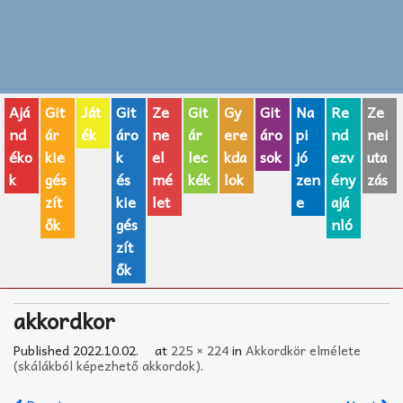
Zenei fogalmak
Akkordok
Ajá
Git
Ját
Git
Ze
Git
Gy
Git
Na
Re
Ze
AJÁNDÉK ÖTLETEK
nd
ár
ék
áro
ne
ár
ere
áro
pi
nd
nei
éko
kie
k
el
lec
kda
sok
jó
ezv
uta
Vicces
k
gés
és
mé
kék
lok
zen
ény
zás
GITÁR MÁRKÁK
zít
kie
let
e
ajá
ők
gés
nló
TOP100 nóta
zít
ők
Hangszerboltok
akkordkor
Zeneiskolák
Published
2022.10.02.
at
225 × 224
in
Akkordkör elmélete
Zeneszerzés alapjai
(skálákból képezhető akkordok)
.