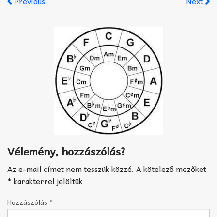
Previous
Next
Akkord-kotta
TABok
Improvizáció
Vélemény, hozzászólás?
Az e-mail címet nem tesszük közzé.
A kötelező mezőket
*
karakterrel jelöltük
Hozzászólás
*