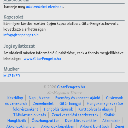
Ismerje meg
adatvédelmi elveinket
.
Kapcsolat
Bármilyen kérdés esetén lépjen kapcsolatba a GitarPengeto.hu-val a
következő elérhetőségen:
info@gitarpengeto.hu
Jogi nyilatkozat
Az oldalról minden információ újraközlése, csak a forrás megjelölésével
lehetséges!
www.GitarPengeto.hu
Muziker
MUZIKER
© 2026
GitarPengeto.hu
Xin Magazine Theme
Kezdőlap
Napi jó zene
Esemény és koncert ajánló
Gitárosok
és zenekarok
Zeneelmélet
Gitár hangjai
Hangok megnevezése
földrészenként
Hangolás típusok
Kottaolvasás alapjai
TABulatúra olvasás
Zenei vezérlési szerkezetek
Skálák
Hangközök
Összhangzattan
Kvintkör, kvartkör
Akkordkör
Akkordok hangjai
Akkordok képekben
Akkord bontások
Zenei