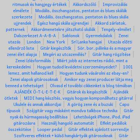
ritmusok és hangjegy értékek
Akkordszóló
Improvizálás
elmélete
Modális, összhangzatos, pentaton és blues skálák
szerkezete
Modális, összhangzatos, pentaton és blues skála
ujjrendek
Egész hangú skála ujjrendjei
Akkord zárlatok,
patternek
Akkordmenetekre játszható skálák
Tengely-elmélet
Dalszerkezet A-A-B-A
Sablonok
Gyermekdalok
Zenei
utazás
London
New York
Srí Lanka hangjai
Utazás előtti
ellenőrző lista
Gitár kiegészítők
Sör, bor, pálinka és a magyar
zenei élet alapja
Megéri az utcazenélés?
Gitár hang rögzítése
Zenei ízlésformálás
Miért jobb az internetes rádió, mint a
kereskedelmi
Hogyan tudod levédetni szerzeményeidet?
1001
lemez, amit hallanod kell
Hogyan tudunk vásárolni az ebay-en?
Zenei alapok gitárosoknak
Amikor egy zenei producer látja meg
benned a tehetséget
Olvasd el további cikkeinket is blog témában
AJÁNDÉK Ö-T-L-E-T-E-K
Gitárok és kiegészítők
Ajándék
ötletek
MIDI hang készítés, vagyis hogyan komponálhatsz gitárral
Ukulele és annak akkordjai
A görög zene és a buzuki
Capo
típusok
Szájgitár vagy másként mondva talkbox technika
Gitár
nyak és húrmagasság beállítása
Lehetőségek iPhone, iPod, iPad
gitározásra
Használj hangoló automatát
Effekt pedálok
összekötése
Looper pedal
Gitár effektek ajánlott sorrendje
Szoftveres effektek + külső hangkártyák gitárosoknak
Gitár