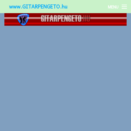
www.GITARPENGETO.hu
MENU
Népszerű-
Különleges-
Okos-gitárok
Gitár kiegészítők
Zenei stílusok
Gitár játék technikák
Gitáros lányok
Utcazenészek
Képek