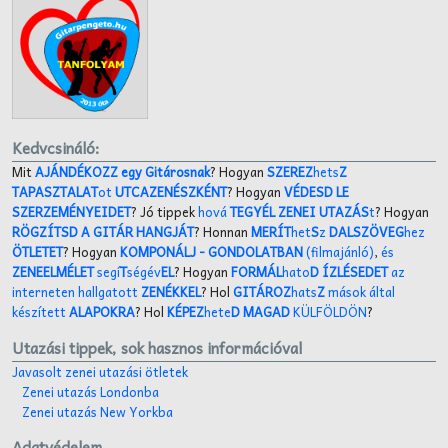
Kedvcsináló:
Mit
AJÁNDÉKOZZ egy Gitárosnak
? Hogyan
SZEREZ
hets
Z
TAPASZTALAT
ot
UTCAZENÉSZKÉNT
? Hogyan
VÉDESD LE
SZERZEMÉNYEIDET
? Jó tippek
hová
TEGYÉL ZENEI UTAZÁS
t
? Hogyan
RÖGZÍTSD A GITÁR HANGJÁT
? Honnan
MERÍT
het
S
z
DALSZÖVEG
hez
ÖTLETET
? Hogyan
KOMPONÁLJ
- GONDOLATBAN
(filmajánló)
,
és
ZENEELMÉLET
segí
T
ségév
EL
? Hogyan
FORMÁL
hato
D ÍZLÉSEDET
az
interneten hallgatott
ZENÉKKEL
? Hol
GITÁROZ
hats
Z
mások által
készített
ALAPOKRA
? Hol
KÉPEZ
hete
D MAGAD
KÜLFÖLDÖN
?
Utazási tippek, sok hasznos információval
Javasolt zenei utazási ötletek
Zenei utazás Londonba
Zenei utazás New Yorkba
Adatvédelem