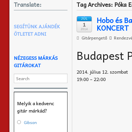
Translate:
Tag Archives:
Póka 
Hobo és B
JÚL
1
KONCERT
SEGÍTÜNK AJÁNDÉK
2014
ÖTLETET ADNI
Gitárpengető
Rendezvé
Budapest P
NÉZEGESS MÁRKÁS
GITÁROKAT
2014. július 12. szombat
19:00 – 22:00
Melyik a kedvenc
gitár márkád?
Gibson