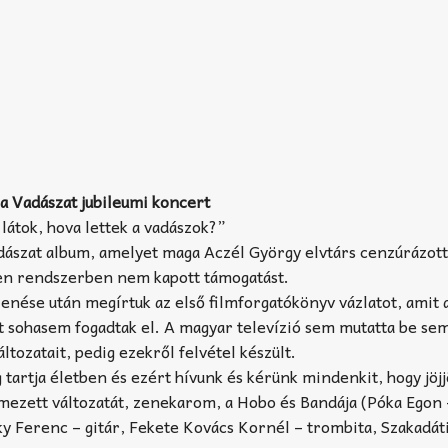
 a Vadászat jubileumi koncert
 látok, hova lettek a vadászok?”
ászat album, amelyet maga Aczél György elvtárs cenzúrázott
yen rendszerben nem kapott támogatást.
enése után megírtuk az első filmforgatókönyv vázlatot, amit 
t sohasem fogadtak el. A magyar televízió sem mutatta be se
ltozatait, pedig ezekről felvétel készült.
tartja életben és ezért hívunk és kérünk mindenkit, hogy jöjj
lmezett változatát, zenekarom, a Hobo és Bandája (Póka Egon 
zky Ferenc – gitár, Fekete Kovács Kornél – trombita, Szakadát