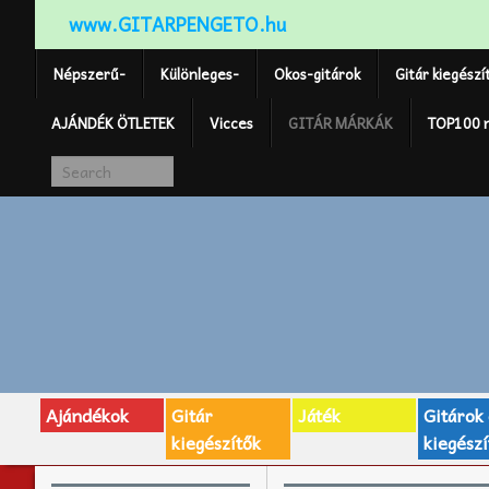
www.GITARPENGETO.hu
Népszerű-
Különleges-
Okos-gitárok
Gitár kiegészí
AJÁNDÉK ÖTLETEK
Vicces
GITÁR MÁRKÁK
TOP100 
Ajándékok
Gitár
Játék
Gitárok
kiegészítők
kiegészí