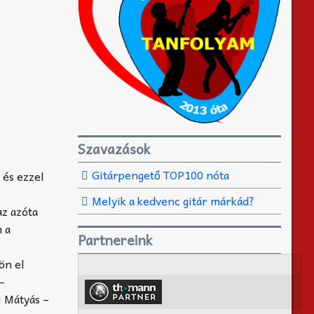
Szavazások
Gitárpengető TOP100 nóta
 és ezzel
Melyik a kedvenc gitár márkád?
az azóta
m a
Partnereink
ön el
–
i Mátyás –