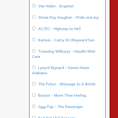
Van Halen - Eruption
Stevie Ray Vaughan - Pride and Joy
AC/DC - Highway to Hell
Kansas - Carry On Wayward Son
Traveling Wilburys - Handle With
Care
Lynyrd Skynyrd - Sweet Home
Alabama
The Police - Message In A Bottle
Boston - More Than Feeling
Iggy Pop - The Passenger
Red Hot Chili Peppers -