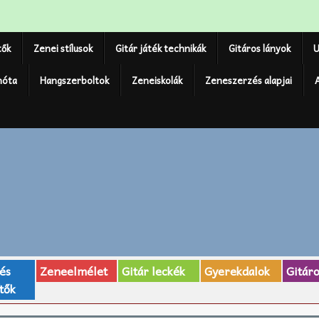
tők
Zenei stílusok
Gitár játék technikák
Gitáros lányok
U
nóta
Hangszerboltok
Zeneiskolák
Zeneszerzés alapjai
 és
Zeneelmélet
Gitár leckék
Gyerekdalok
Gitár
tők