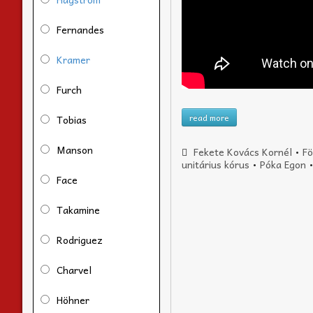
Fernandes
Kramer
Furch
read more
Tobias
Manson
Fekete Kovács Kornél
•
Fö
unitárius kórus
•
Póka Egon
Face
Takamine
Rodriguez
Charvel
Höhner