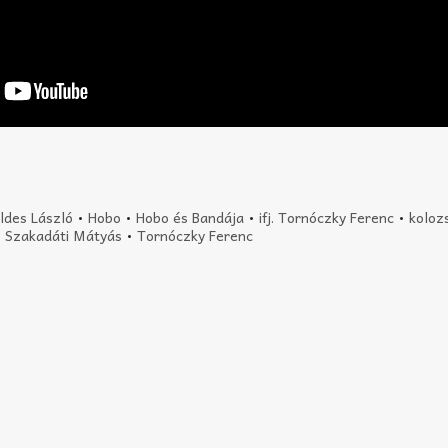
ldes László
•
Hobo
•
Hobo és Bandája
•
ifj. Tornóczky Ferenc
•
koloz
•
Szakadáti Mátyás
•
Tornóczky Ferenc