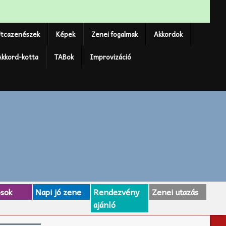
tcazenészek
Képek
Zenei fogalmak
Akkordok
Akkord-kotta
TABok
Improvizáció
osok
Napi jó zene
Rendezvény
Zenei utazás
ajánló