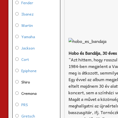
Fender
Ibanez
Martin
Yamaha
Jackson
Hobo és Bandája, 30 éves
“Azt hittem, hogy rosszul
Cort
1984-ben megjelent a Vad
Epiphone
meg is átkozott, semmil
Egy évvel az album megjel
Shiro
eltelt majdnem 30 év alat
koncert, sem a színházi vá
Cremona
Magát a művet a közönség 
PRS
meghallgatni az újraérte
basszusgitár, ifj. Tornóc
Gretsch