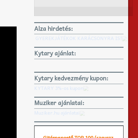
Alza hirdetés:
GYEREKJÁTÉKOK KARÁCSONYRA IS!
Kytary ajánlat:
Kytary kedvezmény kupon:
KYTARY 3%-os kupon
Muziker ajánlatai:
Muziker.hu ajánlatai
Gitárpengető TOP 100 (szavazz,