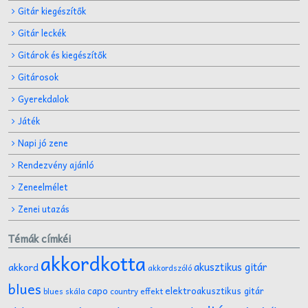
Gitár kiegészítők
Gitár leckék
Gitárok és kiegészítők
Gitárosok
Gyerekdalok
Játék
Napi jó zene
Rendezvény ajánló
Zeneelmélet
Zenei utazás
Témák címkéi
akkordkotta
akusztikus gitár
akkord
akkordszóló
blues
capo
elektroakusztikus gitár
effekt
blues skála
country