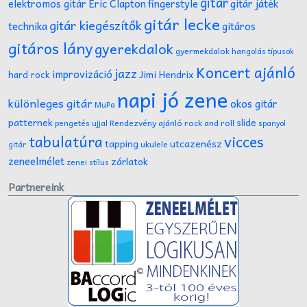
gitár
gitár játék
elektromos gitár
Eric Clapton
fingerstyle
gitár lecke
gitár kiegészítők
technika
gitáros
gitáros lány
gyerekdalok
gyermekdalok
hangolás típusok
Koncert ajánló
jazz
improvizáció
Jimi Hendrix
hard rock
napi jó zene
különleges gitár
okos gitár
MuPa
patternek
slide
Rendezvény ajánló
rock and roll
pengetés ujjal
spanyol
tabulatúra
vicces
tapping
utcazenész
ukulele
gitár
zeneelmélet
zárlatok
zenei stílus
Partnereink