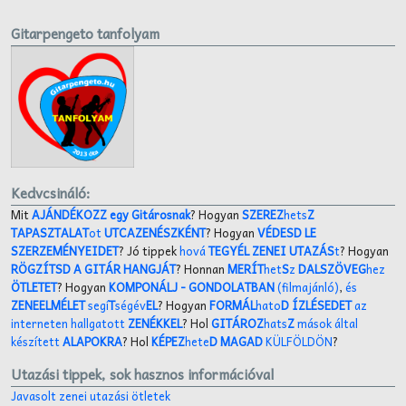
Gitarpengeto tanfolyam
Kedvcsináló:
Mit
AJÁNDÉKOZZ egy Gitárosnak
? Hogyan
SZEREZ
hets
Z
TAPASZTALAT
ot
UTCAZENÉSZKÉNT
? Hogyan
VÉDESD LE
SZERZEMÉNYEIDET
? Jó tippek
hová
TEGYÉL ZENEI UTAZÁS
t
? Hogyan
RÖGZÍTSD A GITÁR HANGJÁT
? Honnan
MERÍT
het
S
z
DALSZÖVEG
hez
ÖTLETET
? Hogyan
KOMPONÁLJ
- GONDOLATBAN
(filmajánló)
,
és
ZENEELMÉLET
segí
T
ségév
EL
? Hogyan
FORMÁL
hato
D ÍZLÉSEDET
az
interneten hallgatott
ZENÉKKEL
? Hol
GITÁROZ
hats
Z
mások által
készített
ALAPOKRA
? Hol
KÉPEZ
hete
D MAGAD
KÜLFÖLDÖN
?
Utazási tippek, sok hasznos információval
Javasolt zenei utazási ötletek