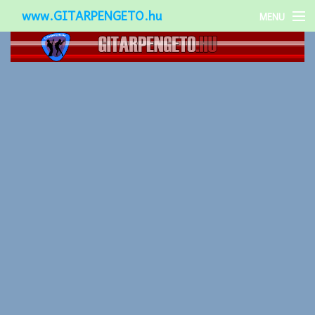
www.GITARPENGETO.hu
MENU
Népszerű-
Különleges-
Okos-gitárok
Gitár kiegészítők
Zenei stílusok
Gitár játék technikák
Gitáros lányok
Utcazenészek
Képek