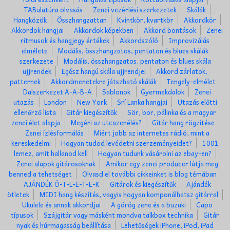
TABulatúra olvasás
Zenei vezérlési szerkezetek
Skálák
Hangközök
Összhangzattan
Kvintkör, kvartkör
Akkordkör
Akkordok hangjai
Akkordok képekben
Akkord bontások
Zenei
ritmusok és hangjegy értékek
Akkordszóló
Improvizálás
elmélete
Modális, összhangzatos, pentaton és blues skálák
szerkezete
Modális, összhangzatos, pentaton és blues skála
ujjrendek
Egész hangú skála ujjrendjei
Akkord zárlatok,
patternek
Akkordmenetekre játszható skálák
Tengely-elmélet
Dalszerkezet A-A-B-A
Sablonok
Gyermekdalok
Zenei
utazás
London
New York
Srí Lanka hangjai
Utazás előtti
ellenőrző lista
Gitár kiegészítők
Sör, bor, pálinka és a magyar
zenei élet alapja
Megéri az utcazenélés?
Gitár hang rögzítése
Zenei ízlésformálás
Miért jobb az internetes rádió, mint a
kereskedelmi
Hogyan tudod levédetni szerzeményeidet?
1001
lemez, amit hallanod kell
Hogyan tudunk vásárolni az ebay-en?
Zenei alapok gitárosoknak
Amikor egy zenei producer látja meg
benned a tehetséget
Olvasd el további cikkeinket is blog témában
AJÁNDÉK Ö-T-L-E-T-E-K
Gitárok és kiegészítők
Ajándék
ötletek
MIDI hang készítés, vagyis hogyan komponálhatsz gitárral
Ukulele és annak akkordjai
A görög zene és a buzuki
Capo
típusok
Szájgitár vagy másként mondva talkbox technika
Gitár
nyak és húrmagasság beállítása
Lehetőségek iPhone, iPod, iPad