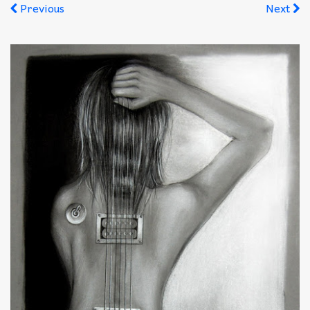
Akkord-kotta
Previous
Next
TABok
Improvizáció