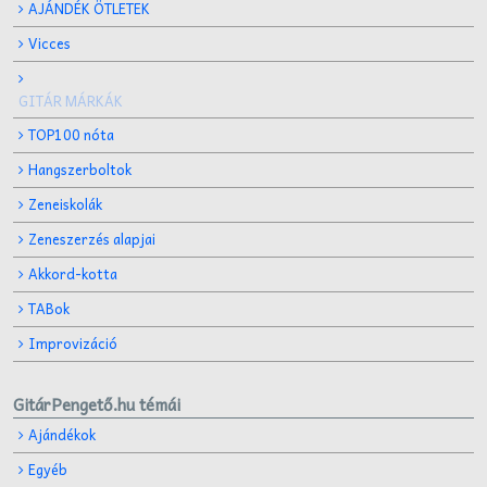
AJÁNDÉK ÖTLETEK
Vicces
GITÁR MÁRKÁK
TOP100 nóta
Hangszerboltok
Zeneiskolák
Zeneszerzés alapjai
Akkord-kotta
TABok
Improvizáció
GitárPengető.hu témái
Ajándékok
Egyéb