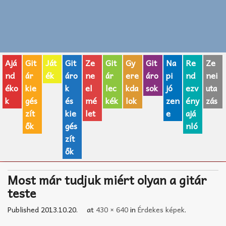
Zenei fogalmak
Akkordok
Ajá
Git
Ját
Git
Ze
Git
Gy
Git
Na
Re
Ze
AJÁNDÉK ÖTLETEK
nd
ár
ék
áro
ne
ár
ere
áro
pi
nd
nei
éko
kie
k
el
lec
kda
sok
jó
ezv
uta
Vicces
k
gés
és
mé
kék
lok
zen
ény
zás
GITÁR MÁRKÁK
zít
kie
let
e
ajá
ők
gés
nló
TOP100 nóta
zít
ők
Hangszerboltok
Most már tudjuk miért olyan a gitár
Zeneiskolák
teste
Zeneszerzés alapjai
Published
2013.10.20.
at
430 × 640
in
Érdekes képek
.