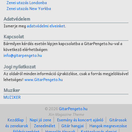
Zenei utazás Londonba
Zenei utazás New Yorkba
Adatvédelem
Ismerje meg
adatvédelmi elveinket
.
Kapcsolat
Bármilyen kérdés esetén lépjen kapcsolatba a GitarPengeto.hu-val a
következő elérhetőségen:
info@gitarpengeto.hu
Jogi nyilatkozat
Az oldalról minden információ újraközlése, csak a forrás megjelölésével
lehetséges!
www.GitarPengeto.hu
Muziker
MUZIKER
© 2026
GitarPengeto.hu
Xin Magazine Theme
Kezdőlap
Napi jó zene
Esemény és koncert ajánló
Gitárosok
és zenekarok
Zeneelmélet
Gitár hangjai
Hangok megnevezése
földrészenként
Hangolás típusok
Kottaolvasás alapjai