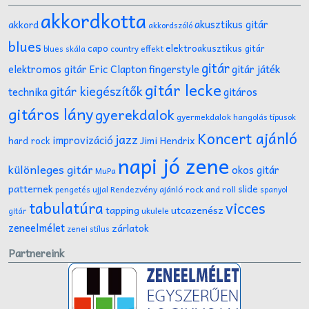
akkordkotta
akusztikus gitár
akkord
akkordszóló
blues
capo
elektroakusztikus gitár
effekt
blues skála
country
gitár
gitár játék
elektromos gitár
Eric Clapton
fingerstyle
gitár lecke
gitár kiegészítők
technika
gitáros
gitáros lány
gyerekdalok
gyermekdalok
hangolás típusok
Koncert ajánló
jazz
improvizáció
Jimi Hendrix
hard rock
napi jó zene
különleges gitár
okos gitár
MuPa
patternek
slide
Rendezvény ajánló
rock and roll
pengetés ujjal
spanyol
tabulatúra
vicces
tapping
utcazenész
ukulele
gitár
zeneelmélet
zárlatok
zenei stílus
Partnereink