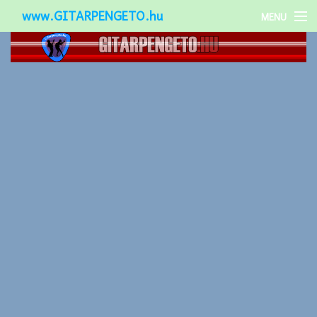
www.GITARPENGETO.hu
MENU
Népszerű-
Különleges-
Okos-gitárok
Gitár kiegészítők
Zenei stílusok
Gitár játék technikák
Gitáros lányok
Utcazenészek
Képek