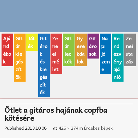
Zenei fogalmak
Akkordok
Ajá
Git
Ját
Git
Ze
Git
Gy
Git
Na
Re
Ze
AJÁNDÉK ÖTLETEK
nd
ár
ék
áro
ne
ár
ere
áro
pi
nd
nei
éko
kie
k
el
lec
kda
sok
jó
ezv
uta
Vicces
k
gés
és
mé
kék
lok
zen
ény
zás
GITÁR MÁRKÁK
zít
kie
let
e
ajá
ők
gés
nló
TOP100 nóta
zít
ők
Hangszerboltok
Ötlet a gitáros hajának copfba
Zeneiskolák
kötésére
Zeneszerzés alapjai
Published
2013.10.08.
at
426 × 274
in
Érdekes képek
.