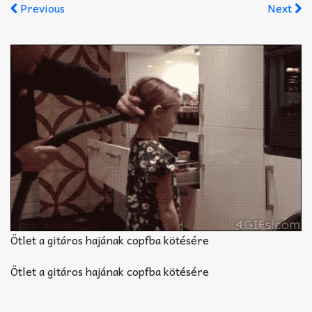
Akkord-kotta
Previous
Next
TABok
Improvizáció
Ötlet a gitáros hajának copfba kötésére
Ötlet a gitáros hajának copfba kötésére