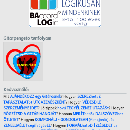
Gitarpengeto tanfolyam
Kedvcsináló:
Mit
AJÁNDÉKOZZ egy Gitárosnak
? Hogyan
SZEREZ
hets
Z
TAPASZTALAT
ot
UTCAZENÉSZKÉNT
? Hogyan
VÉDESD LE
SZERZEMÉNYEIDET
? Jó tippek
hová
TEGYÉL ZENEI UTAZÁS
t
? Hogyan
RÖGZÍTSD A GITÁR HANGJÁT
? Honnan
MERÍT
het
S
z
DALSZÖVEG
hez
ÖTLETET
? Hogyan
KOMPONÁLJ
- GONDOLATBAN
(filmajánló)
,
és
ZENEELMÉLET
segí
T
ségév
EL
? Hogyan
FORMÁL
hato
D ÍZLÉSEDET
az