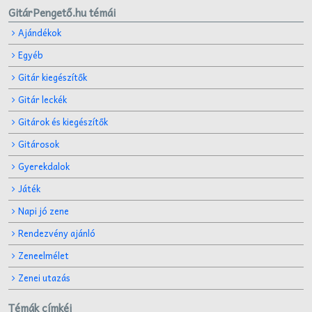
GitárPengető.hu témái
Ajándékok
Egyéb
Gitár kiegészítők
Gitár leckék
Gitárok és kiegészítők
Gitárosok
Gyerekdalok
Játék
Napi jó zene
Rendezvény ajánló
Zeneelmélet
Zenei utazás
Témák címkéi