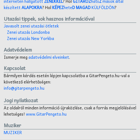
interneten hallgatott
ZENÉKKEL
? Hol
GITÁROZ
hats
Z
mások által
készített
ALAPOKRA
? Hol
KÉPEZ
hete
D MAGAD
KÜLFÖLDÖN
?
Utazási tippek, sok hasznos információval
Javasolt zenei utazási ötletek
Zenei utazás Londonba
Zenei utazás New Yorkba
Adatvédelem
Ismerje meg
adatvédelmi elveinket
.
Kapcsolat
Bármilyen kérdés esetén lépjen kapcsolatba a GitarPengeto.hu-val a
következő elérhetőségen:
info@gitarpengeto.hu
Jogi nyilatkozat
Az oldalról minden információ újraközlése, csak a forrás megjelölésével
lehetséges!
www.GitarPengeto.hu
Muziker
MUZIKER