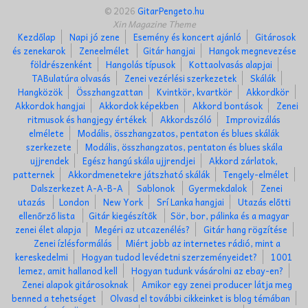
© 2026
GitarPengeto.hu
Xin Magazine Theme
Kezdőlap
Napi jó zene
Esemény és koncert ajánló
Gitárosok
és zenekarok
Zeneelmélet
Gitár hangjai
Hangok megnevezése
földrészenként
Hangolás típusok
Kottaolvasás alapjai
TABulatúra olvasás
Zenei vezérlési szerkezetek
Skálák
Hangközök
Összhangzattan
Kvintkör, kvartkör
Akkordkör
Akkordok hangjai
Akkordok képekben
Akkord bontások
Zenei
ritmusok és hangjegy értékek
Akkordszóló
Improvizálás
elmélete
Modális, összhangzatos, pentaton és blues skálák
szerkezete
Modális, összhangzatos, pentaton és blues skála
ujjrendek
Egész hangú skála ujjrendjei
Akkord zárlatok,
patternek
Akkordmenetekre játszható skálák
Tengely-elmélet
Dalszerkezet A-A-B-A
Sablonok
Gyermekdalok
Zenei
utazás
London
New York
Srí Lanka hangjai
Utazás előtti
ellenőrző lista
Gitár kiegészítők
Sör, bor, pálinka és a magyar
zenei élet alapja
Megéri az utcazenélés?
Gitár hang rögzítése
Zenei ízlésformálás
Miért jobb az internetes rádió, mint a
kereskedelmi
Hogyan tudod levédetni szerzeményeidet?
1001
lemez, amit hallanod kell
Hogyan tudunk vásárolni az ebay-en?
Zenei alapok gitárosoknak
Amikor egy zenei producer látja meg
benned a tehetséget
Olvasd el további cikkeinket is blog témában