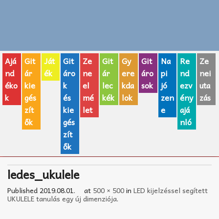
Zenei fogalmak
Akkordok
Ajá
Git
Ját
Git
Ze
Git
Gy
Git
Na
Re
Ze
AJÁNDÉK ÖTLETEK
nd
ár
ék
áro
ne
ár
ere
áro
pi
nd
nei
éko
kie
k
el
lec
kda
sok
jó
ezv
uta
Vicces
k
gés
és
mé
kék
lok
zen
ény
zás
GITÁR MÁRKÁK
zít
kie
let
e
ajá
ők
gés
nló
TOP100 nóta
zít
ők
Hangszerboltok
ledes_ukulele
Zeneiskolák
Published
2019.08.01.
at
500 × 500
in
LED kijelzéssel segített
Zeneszerzés alapjai
UKULELE tanulás egy új dimenziója
.