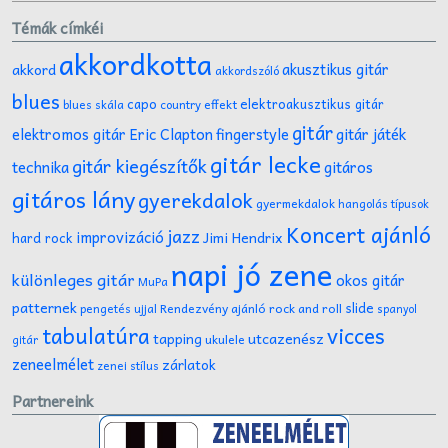
Témák címkéi
akkordkotta
akusztikus gitár
akkord
akkordszóló
blues
capo
elektroakusztikus gitár
effekt
blues skála
country
gitár
gitár játék
elektromos gitár
Eric Clapton
fingerstyle
gitár lecke
gitár kiegészítők
technika
gitáros
gitáros lány
gyerekdalok
gyermekdalok
hangolás típusok
Koncert ajánló
jazz
improvizáció
Jimi Hendrix
hard rock
napi jó zene
különleges gitár
okos gitár
MuPa
patternek
slide
Rendezvény ajánló
rock and roll
pengetés ujjal
spanyol
tabulatúra
vicces
tapping
utcazenész
ukulele
gitár
zeneelmélet
zárlatok
zenei stílus
Partnereink