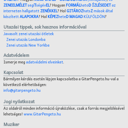
ZENEELMÉLET
segí
T
ségév
EL
? Hogyan
FORMÁL
hato
D ÍZLÉSEDET
az
interneten hallgatott
ZENÉKKEL
? Hol
GITÁROZ
hats
Z
mások által
készített
ALAPOKRA
? Hol
KÉPEZ
hete
D MAGAD
KÜLFÖLDÖN
?
Utazási tippek, sok hasznos információval
Javasolt zenei utazási ötletek
Zenei utazás Londonba
Zenei utazás New Yorkba
Adatvédelem
Ismerje meg
adatvédelmi elveinket
.
Kapcsolat
Bármilyen kérdés esetén lépjen kapcsolatba a GitarPengeto.hu-val a
következő elérhetőségen:
info@gitarpengeto.hu
Jogi nyilatkozat
Az oldalról minden információ újraközlése, csak a forrás megjelölésével
lehetséges!
www.GitarPengeto.hu
Muziker