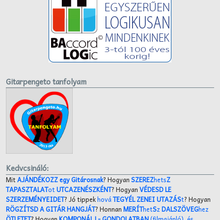
Gitarpengeto tanfolyam
Kedvcsináló:
Mit
AJÁNDÉKOZZ egy Gitárosnak
? Hogyan
SZEREZ
hets
Z
TAPASZTALAT
ot
UTCAZENÉSZKÉNT
? Hogyan
VÉDESD LE
SZERZEMÉNYEIDET
? Jó tippek
hová
TEGYÉL ZENEI UTAZÁS
t
? Hogyan
RÖGZÍTSD A GITÁR HANGJÁT
? Honnan
MERÍT
het
S
z
DALSZÖVEG
hez
ÖTLETET
? Hogyan
KOMPONÁLJ
- GONDOLATBAN
(filmajánló)
,
és