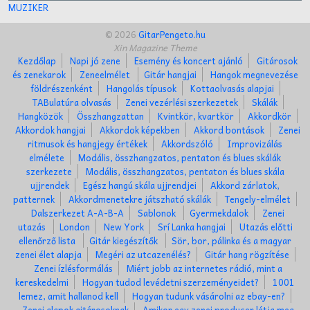
MUZIKER
© 2026
GitarPengeto.hu
Xin Magazine Theme
Kezdőlap
Napi jó zene
Esemény és koncert ajánló
Gitárosok
és zenekarok
Zeneelmélet
Gitár hangjai
Hangok megnevezése
földrészenként
Hangolás típusok
Kottaolvasás alapjai
TABulatúra olvasás
Zenei vezérlési szerkezetek
Skálák
Hangközök
Összhangzattan
Kvintkör, kvartkör
Akkordkör
Akkordok hangjai
Akkordok képekben
Akkord bontások
Zenei
ritmusok és hangjegy értékek
Akkordszóló
Improvizálás
elmélete
Modális, összhangzatos, pentaton és blues skálák
szerkezete
Modális, összhangzatos, pentaton és blues skála
ujjrendek
Egész hangú skála ujjrendjei
Akkord zárlatok,
patternek
Akkordmenetekre játszható skálák
Tengely-elmélet
Dalszerkezet A-A-B-A
Sablonok
Gyermekdalok
Zenei
utazás
London
New York
Srí Lanka hangjai
Utazás előtti
ellenőrző lista
Gitár kiegészítők
Sör, bor, pálinka és a magyar
zenei élet alapja
Megéri az utcazenélés?
Gitár hang rögzítése
Zenei ízlésformálás
Miért jobb az internetes rádió, mint a
kereskedelmi
Hogyan tudod levédetni szerzeményeidet?
1001
lemez, amit hallanod kell
Hogyan tudunk vásárolni az ebay-en?
Zenei alapok gitárosoknak
Amikor egy zenei producer látja meg