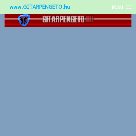
www.GITARPENGETO.hu
MENU
Népszerű-
Különleges-
Okos-gitárok
Gitár kiegészítők
Zenei stílusok
Gitár játék technikák
Gitáros lányok
Utcazenészek
Képek