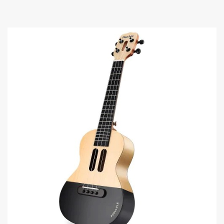
Akkord-kotta
TABok
Improvizáció