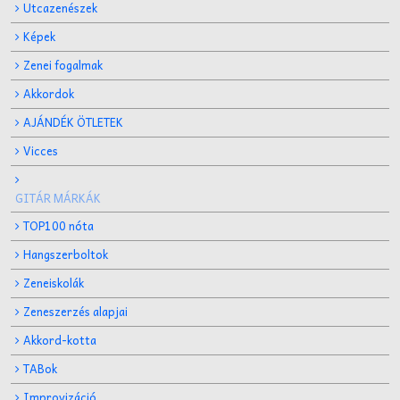
Utcazenészek
Képek
Zenei fogalmak
Akkordok
AJÁNDÉK ÖTLETEK
Vicces
GITÁR MÁRKÁK
TOP100 nóta
Hangszerboltok
Zeneiskolák
Zeneszerzés alapjai
Akkord-kotta
TABok
Improvizáció