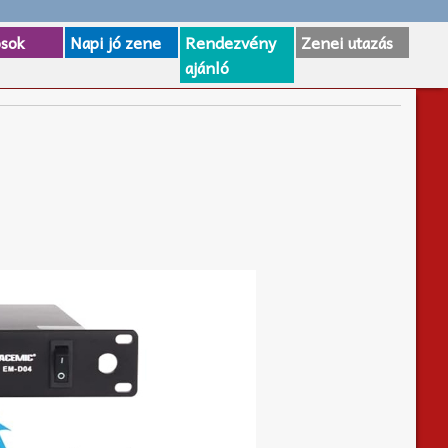
osok
Napi jó zene
Rendezvény
Zenei utazás
ajánló