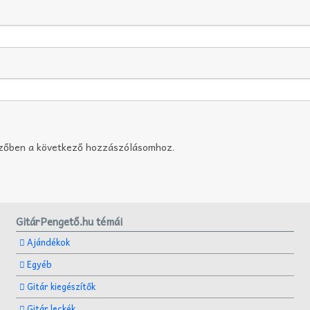
szőben a következő hozzászólásomhoz.
GitárPengető.hu témái
Ajándékok
Egyéb
Gitár kiegészítők
Gitár leckék