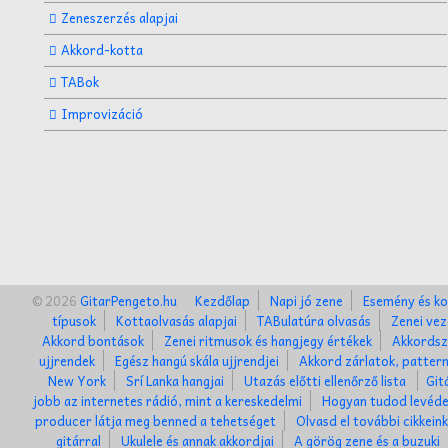
Zeneszerzés alapjai
Akkord-kotta
TABok
Improvizáció
© 2026
GitarPengeto.hu
Kezdőlap
Napi jó zene
Esemény és ko
típusok
Kottaolvasás alapjai
TABulatúra olvasás
Zenei vez
Akkord bontások
Zenei ritmusok és hangjegy értékek
Akkordsz
ujjrendek
Egész hangú skála ujjrendjei
Akkord zárlatok, patter
New York
Srí Lanka hangjai
Utazás előtti ellenőrző lista
Git
jobb az internetes rádió, mint a kereskedelmi
Hogyan tudod levéde
producer látja meg benned a tehetséget
Olvasd el további cikkein
gitárral
Ukulele és annak akkordjai
A görög zene és a buzuki