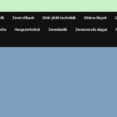
tők
Zenei stílusok
Gitár játék technikák
Gitáros lányok
U
nóta
Hangszerboltok
Zeneiskolák
Zeneszerzés alapjai