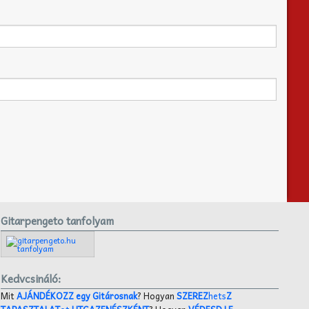
Gitarpengeto tanfolyam
Kedvcsináló:
Mit
AJÁNDÉKOZZ egy Gitárosnak
? Hogyan
SZEREZ
hets
Z