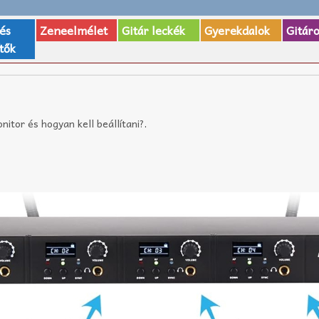
 és
Zeneelmélet
Gitár leckék
Gyerekdalok
Gitár
tők
nitor és hogyan kell beállítani?
.