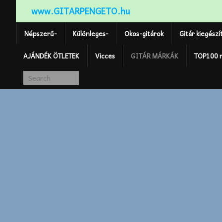
www.GITARPENGETO.hu
Népszerű-
Különleges-
Okos-gitárok
Gitár kiegészí
AJÁNDÉK ÖTLETEK
Vicces
GITÁR MÁRKÁK
TOP100 