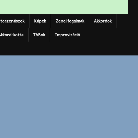
tcazenészek
Képek
Zenei fogalmak
Akkordok
Akkord-kotta
TABok
Improvizáció