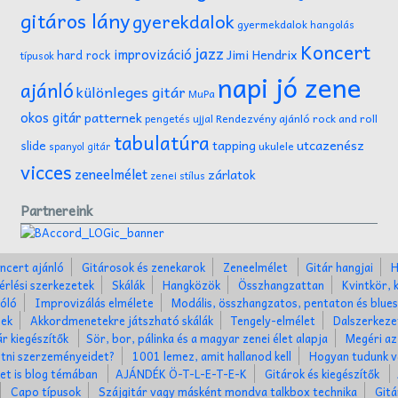
gitáros lány
gyerekdalok
gyermekdalok
hangolás
Koncert
jazz
improvizáció
Jimi Hendrix
hard rock
típusok
napi jó zene
ajánló
különleges gitár
MuPa
okos gitár
patternek
Rendezvény ajánló
rock and roll
pengetés ujjal
tabulatúra
tapping
utcazenész
slide
ukulele
spanyol gitár
vicces
zeneelmélet
zárlatok
zenei stílus
Partnereink
ncert ajánló
Gitárosok és zenekarok
Zeneelmélet
Gitár hangjai
H
érlési szerkezetek
Skálák
Hangközök
Összhangzattan
Kvintkör, 
óló
Improvizálás elmélete
Modális, összhangzatos, pentaton és blues
nek
Akkordmenetekre játszható skálák
Tengely-elmélet
Dalszerkez
ár kiegészítők
Sör, bor, pálinka és a magyar zenei élet alapja
Megéri az
tni szerzeményeidet?
1001 lemez, amit hallanod kell
Hogyan tudunk v
ket is blog témában
AJÁNDÉK Ö-T-L-E-T-E-K
Gitárok és kiegészítők
Capo típusok
Szájgitár vagy másként mondva talkbox technika
Gitá