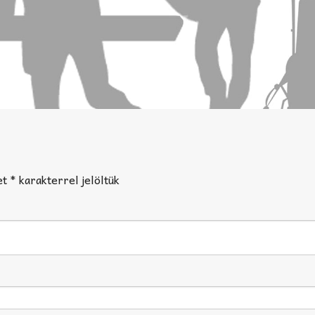
et
*
karakterrel jelöltük