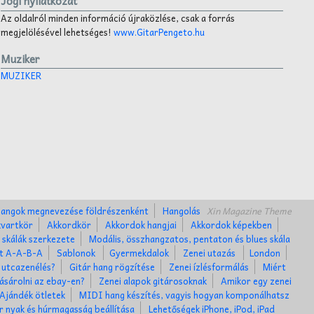
Jogi nyilatkozat
Az oldalról minden információ újraközlése, csak a forrás
megjelölésével lehetséges!
www.GitarPengeto.hu
Muziker
MUZIKER
angok megnevezése földrészenként
Hangolás
Xin Magazine Theme
kvartkör
Akkordkör
Akkordok hangjai
Akkordok képekben
 skálák szerkezete
Modális, összhangzatos, pentaton és blues skála
et A-A-B-A
Sablonok
Gyermekdalok
Zenei utazás
London
 utcazenélés?
Gitár hang rögzítése
Zenei ízlésformálás
Miért
ásárolni az ebay-en?
Zenei alapok gitárosoknak
Amikor egy zenei
Ajándék ötletek
MIDI hang készítés, vagyis hogyan komponálhatsz
r nyak és húrmagasság beállítása
Lehetőségek iPhone, iPod, iPad