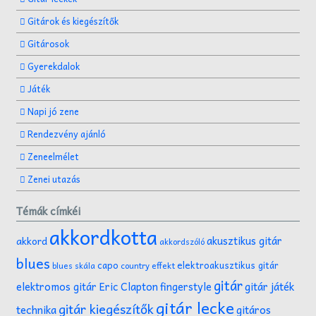
Gitárok és kiegészítők
Gitárosok
Gyerekdalok
Játék
Napi jó zene
Rendezvény ajánló
Zeneelmélet
Zenei utazás
Témák címkéi
akkordkotta
akusztikus gitár
akkord
akkordszóló
blues
capo
elektroakusztikus gitár
effekt
blues skála
country
gitár
gitár játék
elektromos gitár
Eric Clapton
fingerstyle
gitár lecke
gitár kiegészítők
technika
gitáros