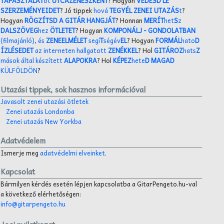
TAPASZTALAT
ot
UTCAZENÉSZKÉNT
? Hogyan
VÉDESD LE
SZERZEMÉNYEIDET
? Jó tippek
hová
TEGYÉL ZENEI UTAZÁS
t
?
Hogyan
RÖGZÍTSD A GITÁR HANGJÁT
? Honnan
MERÍT
het
S
z
DALSZÖVEG
hez
ÖTLETET
? Hogyan
KOMPONÁLJ
- GONDOLATBAN
(filmajánló)
,
és
ZENEELMÉLET
segí
T
ségév
EL
? Hogyan
FORMÁL
hato
D
ÍZLÉSEDET
az interneten hallgatott
ZENÉKKEL
? Hol
GITÁROZ
hats
Z
mások által készített
ALAPOKRA
? Hol
KÉPEZ
hete
D MAGAD
KÜLFÖLDÖN
?
Utazási tippek, sok hasznos információval
Javasolt zenei utazási ötletek
Zenei utazás Londonba
Zenei utazás New Yorkba
Adatvédelem
Ismerje meg
adatvédelmi elveinket
.
Kapcsolat
Bármilyen kérdés esetén lépjen kapcsolatba a GitarPengeto.hu-val
a következő elérhetőségen:
info@gitarpengeto.hu