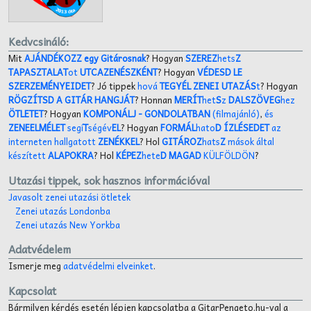
Kedvcsináló:
Mit
AJÁNDÉKOZZ egy Gitárosnak
? Hogyan
SZEREZ
hets
Z
TAPASZTALAT
ot
UTCAZENÉSZKÉNT
? Hogyan
VÉDESD LE
SZERZEMÉNYEIDET
? Jó tippek
hová
TEGYÉL ZENEI UTAZÁS
t
? Hogyan
RÖGZÍTSD A GITÁR HANGJÁT
? Honnan
MERÍT
het
S
z
DALSZÖVEG
hez
ÖTLETET
? Hogyan
KOMPONÁLJ
- GONDOLATBAN
(filmajánló)
,
és
ZENEELMÉLET
segí
T
ségév
EL
? Hogyan
FORMÁL
hato
D ÍZLÉSEDET
az
interneten hallgatott
ZENÉKKEL
? Hol
GITÁROZ
hats
Z
mások által
készített
ALAPOKRA
? Hol
KÉPEZ
hete
D MAGAD
KÜLFÖLDÖN
?
Utazási tippek, sok hasznos információval
Javasolt zenei utazási ötletek
Zenei utazás Londonba
Zenei utazás New Yorkba
Adatvédelem
Ismerje meg
adatvédelmi elveinket
.
Kapcsolat
Bármilyen kérdés esetén lépjen kapcsolatba a GitarPengeto.hu-val a