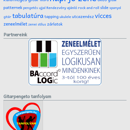
patternek
slide
Rendezvény ajánló
rock and roll
pengetés ujjal
spanyol
tabulatúra
vicces
tapping
utcazenész
ukulele
gitár
zeneelmélet
zárlatok
zenei stílus
Partnereink
Gitarpengeto tanfolyam