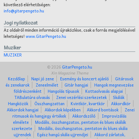
következő elérhetőségen:
info@gitarpengeto.hu
Jogi nyilatkozat
Az oldalról minden információ újraközlése, csak a forrás megjelölésével
lehetséges!
www.GitarPengeto.hu
Muziker
MUZIKER
© 2026
GitarPengeto.hu
Xin Magazine Theme
Kezdőlap
Napi jó zene
Esemény és koncert ajánló
Gitárosok
és zenekarok
Zeneelmélet
Gitár hangjai
Hangok megnevezése
földrészenként
Hangolás típusok
Kottaolvasás alapjai
TABulatúra olvasás
Zenei vezérlési szerkezetek
Skálák
Hangközök
Összhangzattan
Kvintkör, kvartkör
Akkordkör
Akkordok hangjai
Akkordok képekben
Akkord bontások
Zenei
ritmusok és hangjegy értékek
Akkordszóló
Improvizálás
elmélete
Modális, összhangzatos, pentaton és blues skálák
szerkezete
Modális, összhangzatos, pentaton és blues skála
ujjrendek
Egész hangú skála ujjrendjei
Akkord zárlatok,