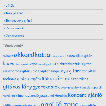
Játék
Napi jó zene
Rendezvény ajánló
Zeneelmélet
Zenei utazás
Témák címkéi
akkordkotta
akusztikus gitár
akkord
akkordszóló
blues
capo
elektroakusztikus gitár
effekt
blues skála
country
gitár
gitár játék
elektromos gitár
Eric Clapton
fingerstyle
gitár lecke
gitár kiegészítők
technika
gitáros
gitáros lány
gyerekdalok
gyermekdalok
hangolás típusok
Koncert ajánló
jazz
improvizáció
Jimi Hendrix
hard rock
napi jó zene
különleges gitár
okos gitár
MuPa