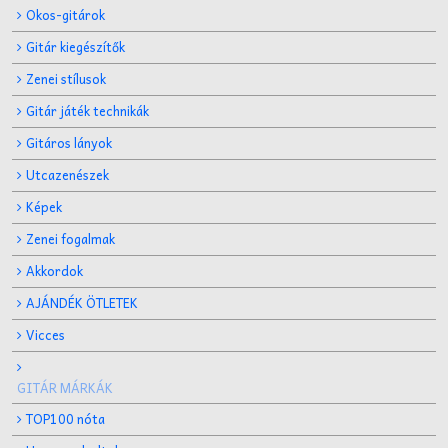
Okos-gitárok
Gitár kiegészítők
Zenei stílusok
Gitár játék technikák
Gitáros lányok
Utcazenészek
Képek
Zenei fogalmak
Akkordok
AJÁNDÉK ÖTLETEK
Vicces
GITÁR MÁRKÁK
TOP100 nóta