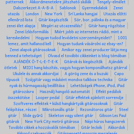
patternek
Akkordmenetekre játszható skálák
Tengely-elmélet
Dalszerkezet A-A-B-A
Sablonok
Gyermekdalok
Zenei
utazás
London
New York
Srí Lanka hangjai
Utazás előtti
ellenőrző lista
Gitár kiegészítők
Sör, bor, pálinka és a magyar
zenei élet alapja
Megéri az utcazenélés?
Gitár hang rögzítése
Zenei ízlésformálás
Miért jobb az internetes rádió, mint a
kereskedelmi
Hogyan tudod levédetni szerzeményeidet?
1001
lemez, amit hallanod kell
Hogyan tudunk vásárolni az ebay-en?
Zenei alapok gitárosoknak
Amikor egy zenei producer látja meg
benned a tehetséget
Olvasd el további cikkeinket is blog témában
AJÁNDÉK Ö-T-L-E-T-E-K
Gitárok és kiegészítők
Ajándék
ötletek
MIDI hang készítés, vagyis hogyan komponálhatsz gitárral
Ukulele és annak akkordjai
A görög zene és a buzuki
Capo
típusok
Szájgitár vagy másként mondva talkbox technika
Gitár
nyak és húrmagasság beállítása
Lehetőségek iPhone, iPod, iPad
gitározásra
Használj hangoló automatát
Effekt pedálok
összekötése
Looper pedal
Gitár effektek ajánlott sorrendje
Szoftveres effektek + külső hangkártyák gitárosoknak
Gitár
felépítése, részei
Mikrotonális gitár
Rezonátoros gitár
Steel
gitár
Slide gyűrű
Skeleton vagy silent gitár
Gibson Les Paul
gitárok
New York City metró gitárosa
Népi húros hangszerek
További cikkek a hozzávalók témában
Gitár leckék
Akkordok
Akkord szekvenciák
Gitárpengető magazin megjelenés