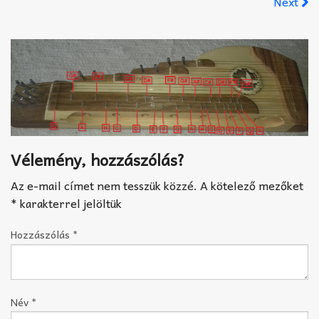
Next
Akkord-kotta
TABok
Improvizáció
Vélemény, hozzászólás?
Az e-mail címet nem tesszük közzé.
A kötelező mezőket
*
karakterrel jelöltük
Hozzászólás
*
Név
*