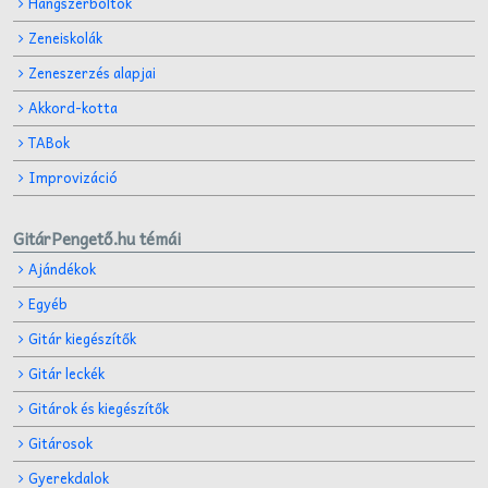
Hangszerboltok
Zeneiskolák
Zeneszerzés alapjai
Akkord-kotta
TABok
Improvizáció
GitárPengető.hu témái
Ajándékok
Egyéb
Gitár kiegészítők
Gitár leckék
Gitárok és kiegészítők
Gitárosok
Gyerekdalok