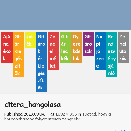
Zenei fogalmak
Akkordok
Ajá
Git
Ját
Git
Ze
Git
Gy
Git
Na
Re
Ze
AJÁNDÉK ÖTLETEK
nd
ár
ék
áro
ne
ár
ere
áro
pi
nd
nei
éko
kie
k
el
lec
kda
sok
jó
ezv
uta
Vicces
k
gés
és
mé
kék
lok
zen
ény
zás
GITÁR MÁRKÁK
zít
kie
let
e
ajá
ők
gés
nló
TOP100 nóta
zít
ők
Hangszerboltok
citera_hangolasa
Zeneiskolák
Published
2023.09.04.
at
1092 × 355
in
Tudtad, hogy a
Zeneszerzés alapjai
bourdonhangok folyamatosan zengnek?
.