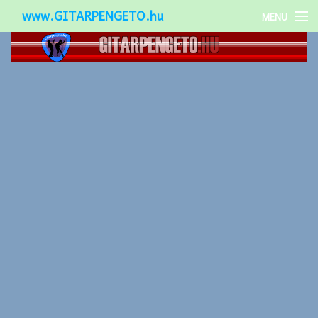
www.GITARPENGETO.hu
MENU
Népszerű-
Különleges-
Okos-gitárok
Gitár kiegészítők
Zenei stílusok
Gitár játék technikák
Gitáros lányok
Utcazenészek
Képek