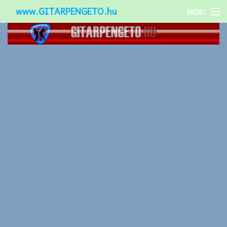
www.GITARPENGETO.hu
MENU
Népszerű-
Különleges-
Okos-gitárok
Gitár kiegészítők
Zenei stílusok
Gitár játék technikák
Gitáros lányok
Utcazenészek
Képek