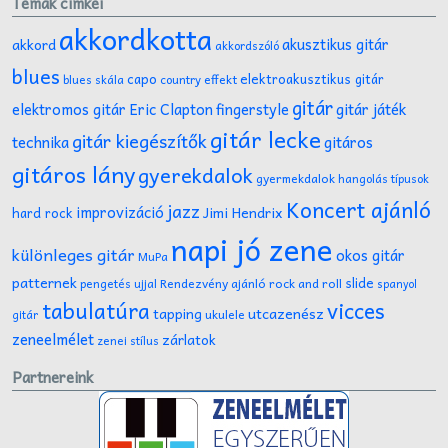
Témák címkéi
akkordkotta
akusztikus gitár
akkord
akkordszóló
blues
capo
elektroakusztikus gitár
effekt
blues skála
country
gitár
gitár játék
elektromos gitár
Eric Clapton
fingerstyle
gitár lecke
gitár kiegészítők
technika
gitáros
gitáros lány
gyerekdalok
gyermekdalok
hangolás típusok
Koncert ajánló
jazz
improvizáció
Jimi Hendrix
hard rock
napi jó zene
különleges gitár
okos gitár
MuPa
patternek
slide
Rendezvény ajánló
rock and roll
pengetés ujjal
spanyol
tabulatúra
vicces
tapping
utcazenész
ukulele
gitár
zeneelmélet
zárlatok
zenei stílus
Partnereink