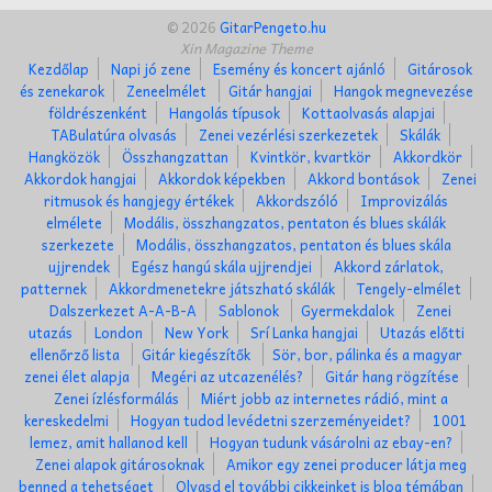
© 2026
GitarPengeto.hu
Xin Magazine Theme
Kezdőlap
Napi jó zene
Esemény és koncert ajánló
Gitárosok
és zenekarok
Zeneelmélet
Gitár hangjai
Hangok megnevezése
földrészenként
Hangolás típusok
Kottaolvasás alapjai
TABulatúra olvasás
Zenei vezérlési szerkezetek
Skálák
Hangközök
Összhangzattan
Kvintkör, kvartkör
Akkordkör
Akkordok hangjai
Akkordok képekben
Akkord bontások
Zenei
ritmusok és hangjegy értékek
Akkordszóló
Improvizálás
elmélete
Modális, összhangzatos, pentaton és blues skálák
szerkezete
Modális, összhangzatos, pentaton és blues skála
ujjrendek
Egész hangú skála ujjrendjei
Akkord zárlatok,
patternek
Akkordmenetekre játszható skálák
Tengely-elmélet
Dalszerkezet A-A-B-A
Sablonok
Gyermekdalok
Zenei
utazás
London
New York
Srí Lanka hangjai
Utazás előtti
ellenőrző lista
Gitár kiegészítők
Sör, bor, pálinka és a magyar
zenei élet alapja
Megéri az utcazenélés?
Gitár hang rögzítése
Zenei ízlésformálás
Miért jobb az internetes rádió, mint a
kereskedelmi
Hogyan tudod levédetni szerzeményeidet?
1001
lemez, amit hallanod kell
Hogyan tudunk vásárolni az ebay-en?
Zenei alapok gitárosoknak
Amikor egy zenei producer látja meg
benned a tehetséget
Olvasd el további cikkeinket is blog témában