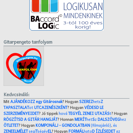
Gitarpengeto tanfolyam
Kedvcsináló:
Mit
AJÁNDÉKOZZ egy Gitárosnak
? Hogyan
SZEREZ
hets
Z
TAPASZTALAT
ot
UTCAZENÉSZKÉNT
? Hogyan
VÉDESD LE
SZERZEMÉNYEIDET
? Jó tippek
hová
TEGYÉL ZENEI UTAZÁS
t
? Hogyan
RÖGZÍTSD A GITÁR HANGJÁT
? Honnan
MERÍT
het
S
z
DALSZÖVEG
hez
ÖTLETET
? Hogyan
KOMPONÁLJ
- GONDOLATBAN
(filmajánló)
,
és
ZENEELMÉLET
segí
T
ségév
EL
? Hogyan
FORMÁL
hato
D ÍZLÉSEDET
az