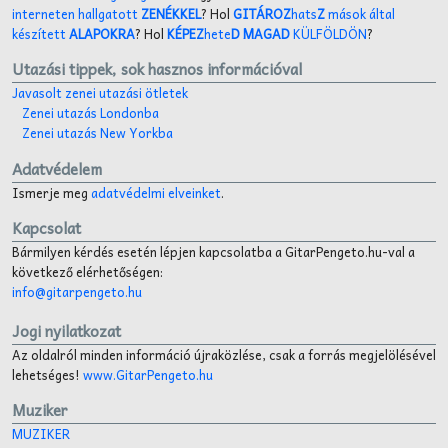
interneten hallgatott
ZENÉKKEL
? Hol
GITÁROZ
hats
Z
mások által
készített
ALAPOKRA
? Hol
KÉPEZ
hete
D MAGAD
KÜLFÖLDÖN
?
Utazási tippek, sok hasznos információval
Javasolt zenei utazási ötletek
Zenei utazás Londonba
Zenei utazás New Yorkba
Adatvédelem
Ismerje meg
adatvédelmi elveinket
.
Kapcsolat
Bármilyen kérdés esetén lépjen kapcsolatba a GitarPengeto.hu-val a
következő elérhetőségen:
info@gitarpengeto.hu
Jogi nyilatkozat
Az oldalról minden információ újraközlése, csak a forrás megjelölésével
lehetséges!
www.GitarPengeto.hu
Muziker
MUZIKER