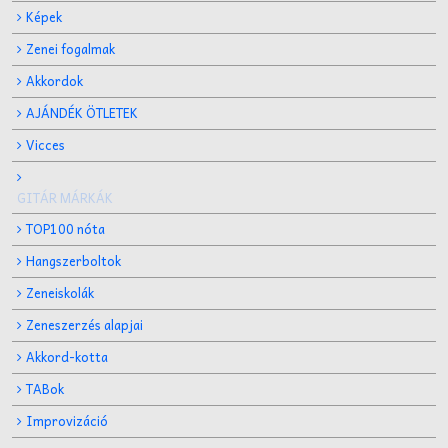
Képek
Zenei fogalmak
Akkordok
AJÁNDÉK ÖTLETEK
Vicces
GITÁR MÁRKÁK
TOP100 nóta
Hangszerboltok
Zeneiskolák
Zeneszerzés alapjai
Akkord-kotta
TABok
Improvizáció