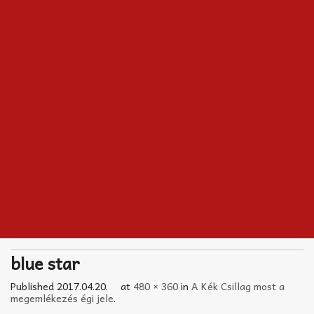
Akkord-kotta
TABok
Improvizáció
blue star
Published
2017.04.20.
at
480 × 360
in
A Kék Csillag most a
megemlékezés égi jele
.