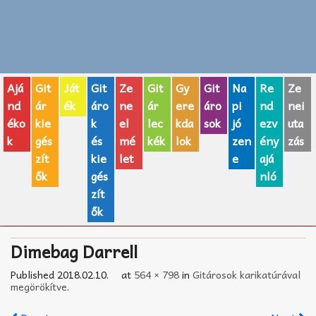
Zenei fogalmak
Akkordok
Ajá
Git
Ját
Git
Ze
Git
Gy
Git
Na
Re
Ze
AJÁNDÉK ÖTLETEK
nd
ár
ék
áro
ne
ár
ere
áro
pi
nd
nei
éko
kie
k
el
lec
kda
sok
jó
ezv
uta
Vicces
k
gés
és
mé
kék
lok
zen
ény
zás
GITÁR MÁRKÁK
zít
kie
let
e
ajá
ők
gés
nló
TOP100 nóta
zít
ők
Hangszerboltok
Dimebag Darrell
Zeneiskolák
Published
2018.02.10.
at
564 × 798
in
Gitárosok karikatúrával
Zeneszerzés alapjai
megörökítve
.