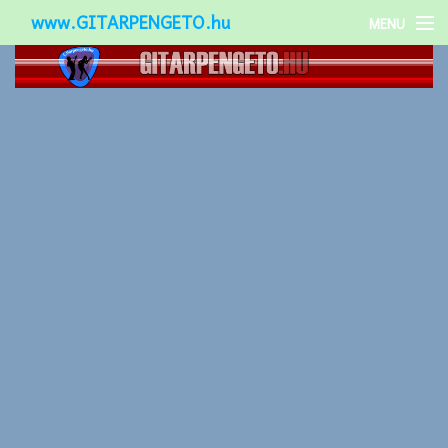
www.GITARPENGETO.hu
MENU
Népszerű-
Különleges-
Okos-gitárok
Gitár kiegészítők
Zenei stílusok
Gitár játék technikák
Gitáros lányok
Utcazenészek
Képek