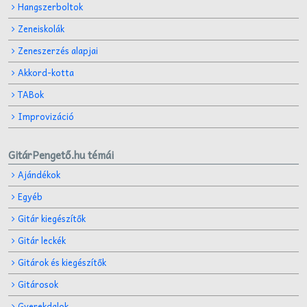
Hangszerboltok
Zeneiskolák
Zeneszerzés alapjai
Akkord-kotta
TABok
Improvizáció
GitárPengető.hu témái
Ajándékok
Egyéb
Gitár kiegészítők
Gitár leckék
Gitárok és kiegészítők
Gitárosok
Gyerekdalok