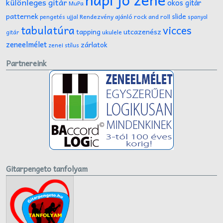
különleges gitár
okos gitár
MuPa
patternek
slide
Rendezvény ajánló
rock and roll
pengetés ujjal
spanyol
tabulatúra
vicces
tapping
utcazenész
ukulele
gitár
zeneelmélet
zárlatok
zenei stílus
Partnereink
Gitarpengeto tanfolyam