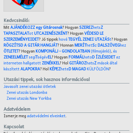
Kedvcsináló:
Mit
AJÁNDÉKOZZ egy Gitárosnak
? Hogyan
SZEREZ
hets
Z
TAPASZTALAT
ot
UTCAZENÉSZKÉNT
? Hogyan
VÉDESD LE
SZERZEMÉNYEIDET
? Jó tippek
hová
TEGYÉL ZENEI UTAZÁS
t
? Hogyan
RÖGZÍTSD A GITÁR HANGJÁT
? Honnan
MERÍT
het
S
z
DALSZÖVEG
hez
ÖTLETET
? Hogyan
KOMPONÁLJ
- GONDOLATBAN
(filmajánló)
,
és
ZENEELMÉLET
segí
T
ségév
EL
? Hogyan
FORMÁL
hato
D ÍZLÉSEDET
az
interneten hallgatott
ZENÉKKEL
? Hol
GITÁROZ
hats
Z
mások által
készített
ALAPOKRA
? Hol
KÉPEZ
hete
D MAGAD
KÜLFÖLDÖN
?
Utazási tippek, sok hasznos információval
Javasolt zenei utazási ötletek
Zenei utazás Londonba
Zenei utazás New Yorkba
Adatvédelem
Ismerje meg
adatvédelmi elveinket
.
Kapcsolat