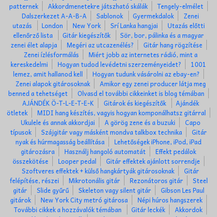
patternek
Akkordmenetekre játszható skálák
Tengely-elmélet
Dalszerkezet A-A-B-A
Sablonok
Gyermekdalok
Zenei
utazás
London
New York
Srí Lanka hangjai
Utazás előtti
ellenőrző lista
Gitár kiegészítők
Sör, bor, pálinka és a magyar
zenei élet alapja
Megéri az utcazenélés?
Gitár hang rögzítése
Zenei ízlésformálás
Miért jobb az internetes rádió, mint a
kereskedelmi
Hogyan tudod levédetni szerzeményeidet?
1001
lemez, amit hallanod kell
Hogyan tudunk vásárolni az ebay-en?
Zenei alapok gitárosoknak
Amikor egy zenei producer látja meg
benned a tehetséget
Olvasd el további cikkeinket is blog témában
AJÁNDÉK Ö-T-L-E-T-E-K
Gitárok és kiegészítők
Ajándék
ötletek
MIDI hang készítés, vagyis hogyan komponálhatsz gitárral
Ukulele és annak akkordjai
A görög zene és a buzuki
Capo
típusok
Szájgitár vagy másként mondva talkbox technika
Gitár
nyak és húrmagasság beállítása
Lehetőségek iPhone, iPod, iPad
gitározásra
Használj hangoló automatát
Effekt pedálok
összekötése
Looper pedal
Gitár effektek ajánlott sorrendje
Szoftveres effektek + külső hangkártyák gitárosoknak
Gitár
felépítése, részei
Mikrotonális gitár
Rezonátoros gitár
Steel
gitár
Slide gyűrű
Skeleton vagy silent gitár
Gibson Les Paul
gitárok
New York City metró gitárosa
Népi húros hangszerek
További cikkek a hozzávalók témában
Gitár leckék
Akkordok