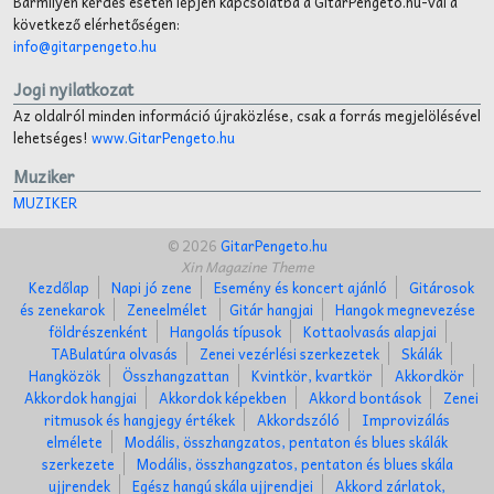
Bármilyen kérdés esetén lépjen kapcsolatba a GitarPengeto.hu-val a
következő elérhetőségen:
info@gitarpengeto.hu
Jogi nyilatkozat
Az oldalról minden információ újraközlése, csak a forrás megjelölésével
lehetséges!
www.GitarPengeto.hu
Muziker
MUZIKER
© 2026
GitarPengeto.hu
Xin Magazine Theme
Kezdőlap
Napi jó zene
Esemény és koncert ajánló
Gitárosok
és zenekarok
Zeneelmélet
Gitár hangjai
Hangok megnevezése
földrészenként
Hangolás típusok
Kottaolvasás alapjai
TABulatúra olvasás
Zenei vezérlési szerkezetek
Skálák
Hangközök
Összhangzattan
Kvintkör, kvartkör
Akkordkör
Akkordok hangjai
Akkordok képekben
Akkord bontások
Zenei
ritmusok és hangjegy értékek
Akkordszóló
Improvizálás
elmélete
Modális, összhangzatos, pentaton és blues skálák
szerkezete
Modális, összhangzatos, pentaton és blues skála
ujjrendek
Egész hangú skála ujjrendjei
Akkord zárlatok,