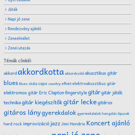
Játék
Napi jó zene
Rendezvény ajánló
Zeneelmélet
Zenei utazás
Témák címkéi
akkordkotta
akusztikus gitár
akkord
akkordszóló
blues
capo
elektroakusztikus gitár
effekt
blues skála
country
gitár
gitár játék
elektromos gitár
Eric Clapton
fingerstyle
gitár lecke
gitár kiegészítők
technika
gitáros
gitáros lány
gyerekdalok
gyermekdalok
hangolás típusok
Koncert ajánló
jazz
improvizáció
Jimi Hendrix
hard rock
napi jó zene