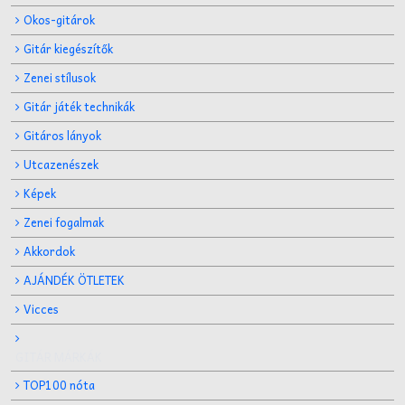
Okos-gitárok
Gitár kiegészítők
Zenei stílusok
Gitár játék technikák
Gitáros lányok
Utcazenészek
Képek
Zenei fogalmak
Akkordok
AJÁNDÉK ÖTLETEK
Vicces
GITÁR MÁRKÁK
TOP100 nóta