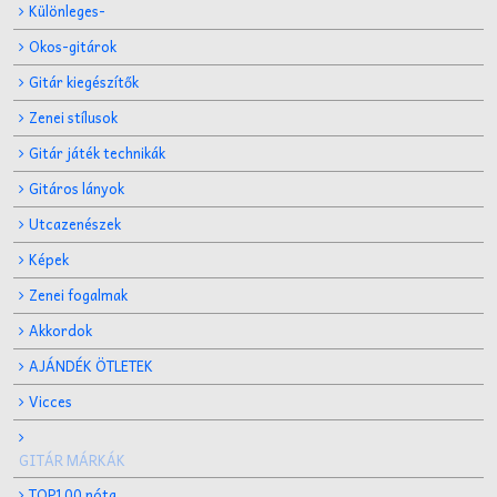
Különleges-
Okos-gitárok
Gitár kiegészítők
Zenei stílusok
Gitár játék technikák
Gitáros lányok
Utcazenészek
Képek
Zenei fogalmak
Akkordok
AJÁNDÉK ÖTLETEK
Vicces
GITÁR MÁRKÁK
TOP100 nóta