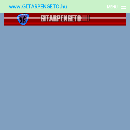
www.GITARPENGETO.hu
MENU
Népszerű-
Különleges-
Okos-gitárok
Gitár kiegészítők
Zenei stílusok
Gitár játék technikák
Gitáros lányok
Utcazenészek
Képek