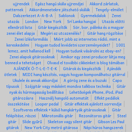
ujjrendek
Egész hangú skála ujjrendjei
Akkord zárlatok,
patternek
Akkordmenetekre játszható skálák
Tengely-elmélet
Dalszerkezet A-A-B-A
Sablonok
Gyermekdalok
Zenei
utazás
London
New York
Srí Lanka hangjai
Utazás előtti
ellenőrző lista
Gitár kiegészítők
Sör, bor, pálinka és a magyar
zenei élet alapja
Megéri az utcazenélés?
Gitár hang rögzítése
Zenei ízlésformálás
Miért jobb az internetes rádió, mint a
kereskedelmi
Hogyan tudod levédetni szerzeményeidet?
1001
lemez, amit hallanod kell
Hogyan tudunk vásárolni az ebay-en?
Zenei alapok gitárosoknak
Amikor egy zenei producer látja meg
benned a tehetséget
Olvasd el további cikkeinket is blog témában
AJÁNDÉK Ö-T-L-E-T-E-K
Gitárok és kiegészítők
Ajándék
ötletek
MIDI hang készítés, vagyis hogyan komponálhatsz gitárral
Ukulele és annak akkordjai
A görög zene és a buzuki
Capo
típusok
Szájgitár vagy másként mondva talkbox technika
Gitár
nyak és húrmagasság beállítása
Lehetőségek iPhone, iPod, iPad
gitározásra
Használj hangoló automatát
Effekt pedálok
összekötése
Looper pedal
Gitár effektek ajánlott sorrendje
Szoftveres effektek + külső hangkártyák gitárosoknak
Gitár
felépítése, részei
Mikrotonális gitár
Rezonátoros gitár
Steel
gitár
Slide gyűrű
Skeleton vagy silent gitár
Gibson Les Paul
gitárok
New York City metró gitárosa
Népi húros hangszerek