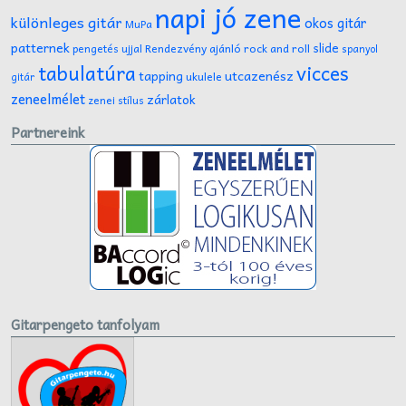
napi jó zene
különleges gitár
okos gitár
MuPa
patternek
slide
Rendezvény ajánló
rock and roll
pengetés ujjal
spanyol
tabulatúra
vicces
tapping
utcazenész
ukulele
gitár
zeneelmélet
zárlatok
zenei stílus
Partnereink
Gitarpengeto tanfolyam