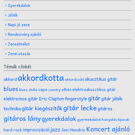
Gyerekdalok
Játék
Napi jó zene
Rendezvény ajánló
Zeneelmélet
Zenei utazás
Témák címkéi
akkordkotta
akusztikus gitár
akkord
akkordszóló
blues
capo
elektroakusztikus gitár
effekt
blues skála
country
gitár
gitár játék
elektromos gitár
Eric Clapton
fingerstyle
gitár lecke
gitár kiegészítők
technika
gitáros
gitáros lány
gyerekdalok
gyermekdalok
hangolás típusok
Koncert ajánló
jazz
improvizáció
Jimi Hendrix
hard rock