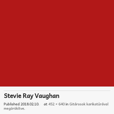
Akkord-kotta
TABok
Improvizáció
Stevie Ray Vaughan
Published
2018.02.10.
at
452 × 640
in
Gitárosok karikatúrával
megörökítve
.