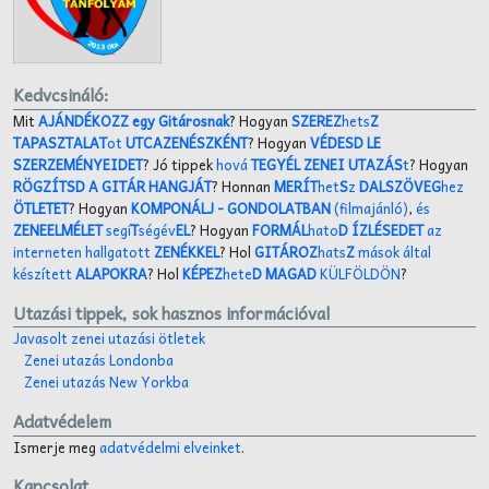
Kedvcsináló:
Mit
AJÁNDÉKOZZ egy Gitárosnak
? Hogyan
SZEREZ
hets
Z
TAPASZTALAT
ot
UTCAZENÉSZKÉNT
? Hogyan
VÉDESD LE
SZERZEMÉNYEIDET
? Jó tippek
hová
TEGYÉL ZENEI UTAZÁS
t
? Hogyan
RÖGZÍTSD A GITÁR HANGJÁT
? Honnan
MERÍT
het
S
z
DALSZÖVEG
hez
ÖTLETET
? Hogyan
KOMPONÁLJ
- GONDOLATBAN
(filmajánló)
,
és
ZENEELMÉLET
segí
T
ségév
EL
? Hogyan
FORMÁL
hato
D ÍZLÉSEDET
az
interneten hallgatott
ZENÉKKEL
? Hol
GITÁROZ
hats
Z
mások által
készített
ALAPOKRA
? Hol
KÉPEZ
hete
D MAGAD
KÜLFÖLDÖN
?
Utazási tippek, sok hasznos információval
Javasolt zenei utazási ötletek
Zenei utazás Londonba
Zenei utazás New Yorkba
Adatvédelem
Ismerje meg
adatvédelmi elveinket
.
Kapcsolat