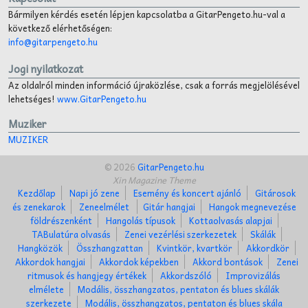
Bármilyen kérdés esetén lépjen kapcsolatba a GitarPengeto.hu-val a
következő elérhetőségen:
info@gitarpengeto.hu
Jogi nyilatkozat
Az oldalról minden információ újraközlése, csak a forrás megjelölésével
lehetséges!
www.GitarPengeto.hu
Muziker
MUZIKER
© 2026
GitarPengeto.hu
Xin Magazine Theme
Kezdőlap
Napi jó zene
Esemény és koncert ajánló
Gitárosok
és zenekarok
Zeneelmélet
Gitár hangjai
Hangok megnevezése
földrészenként
Hangolás típusok
Kottaolvasás alapjai
TABulatúra olvasás
Zenei vezérlési szerkezetek
Skálák
Hangközök
Összhangzattan
Kvintkör, kvartkör
Akkordkör
Akkordok hangjai
Akkordok képekben
Akkord bontások
Zenei
ritmusok és hangjegy értékek
Akkordszóló
Improvizálás
elmélete
Modális, összhangzatos, pentaton és blues skálák
szerkezete
Modális, összhangzatos, pentaton és blues skála