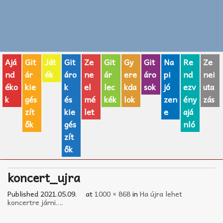
Zenei fogalmak
Akkordok
Ajá
Git
Ját
Git
Ze
Git
Gy
Git
Na
Re
Ze
AJÁNDÉK ÖTLETEK
nd
ár
ék
áro
ne
ár
ere
áro
pi
nd
nei
éko
kie
k
el
lec
kda
sok
jó
ezv
uta
Vicces
k
gés
és
mé
kék
lok
zen
ény
zás
GITÁR MÁRKÁK
zít
kie
let
e
ajá
ők
gés
nló
TOP100 nóta
zít
ők
Hangszerboltok
koncert_ujra
Zeneiskolák
Published
2021.05.09.
at
1000 × 868
in
Ha újra lehet
Zeneszerzés alapjai
koncertre járni…
.