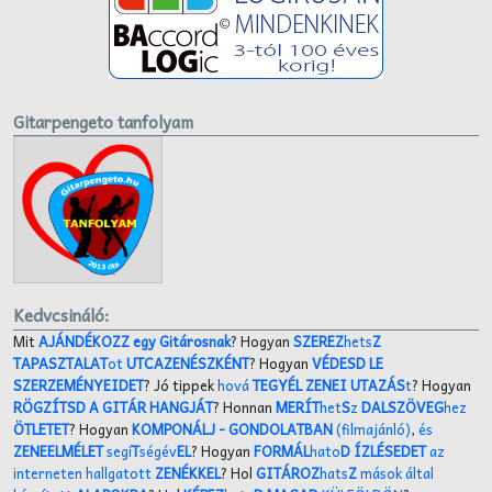
Gitarpengeto tanfolyam
Kedvcsináló:
Mit
AJÁNDÉKOZZ egy Gitárosnak
? Hogyan
SZEREZ
hets
Z
TAPASZTALAT
ot
UTCAZENÉSZKÉNT
? Hogyan
VÉDESD LE
SZERZEMÉNYEIDET
? Jó tippek
hová
TEGYÉL ZENEI UTAZÁS
t
? Hogyan
RÖGZÍTSD A GITÁR HANGJÁT
? Honnan
MERÍT
het
S
z
DALSZÖVEG
hez
ÖTLETET
? Hogyan
KOMPONÁLJ
- GONDOLATBAN
(filmajánló)
,
és
ZENEELMÉLET
segí
T
ségév
EL
? Hogyan
FORMÁL
hato
D ÍZLÉSEDET
az
interneten hallgatott
ZENÉKKEL
? Hol
GITÁROZ
hats
Z
mások által