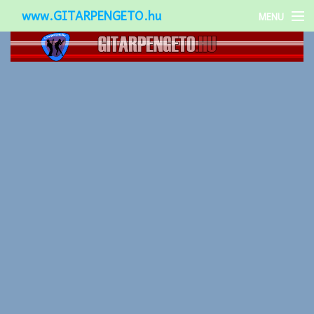
www.GITARPENGETO.hu
MENU
Népszerű-
Különleges-
Okos-gitárok
Gitár kiegészítők
Zenei stílusok
Gitár játék technikák
Gitáros lányok
Utcazenészek
Képek