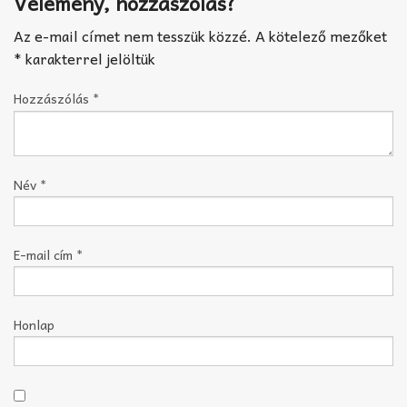
Vélemény, hozzászólás?
Az e-mail címet nem tesszük közzé.
A kötelező mezőket
*
karakterrel jelöltük
Hozzászólás
*
Név
*
E-mail cím
*
Honlap