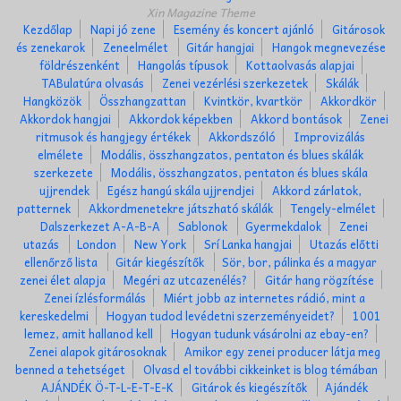
Xin Magazine Theme
Kezdőlap
Napi jó zene
Esemény és koncert ajánló
Gitárosok
és zenekarok
Zeneelmélet
Gitár hangjai
Hangok megnevezése
földrészenként
Hangolás típusok
Kottaolvasás alapjai
TABulatúra olvasás
Zenei vezérlési szerkezetek
Skálák
Hangközök
Összhangzattan
Kvintkör, kvartkör
Akkordkör
Akkordok hangjai
Akkordok képekben
Akkord bontások
Zenei
ritmusok és hangjegy értékek
Akkordszóló
Improvizálás
elmélete
Modális, összhangzatos, pentaton és blues skálák
szerkezete
Modális, összhangzatos, pentaton és blues skála
ujjrendek
Egész hangú skála ujjrendjei
Akkord zárlatok,
patternek
Akkordmenetekre játszható skálák
Tengely-elmélet
Dalszerkezet A-A-B-A
Sablonok
Gyermekdalok
Zenei
utazás
London
New York
Srí Lanka hangjai
Utazás előtti
ellenőrző lista
Gitár kiegészítők
Sör, bor, pálinka és a magyar
zenei élet alapja
Megéri az utcazenélés?
Gitár hang rögzítése
Zenei ízlésformálás
Miért jobb az internetes rádió, mint a
kereskedelmi
Hogyan tudod levédetni szerzeményeidet?
1001
lemez, amit hallanod kell
Hogyan tudunk vásárolni az ebay-en?
Zenei alapok gitárosoknak
Amikor egy zenei producer látja meg
benned a tehetséget
Olvasd el további cikkeinket is blog témában
AJÁNDÉK Ö-T-L-E-T-E-K
Gitárok és kiegészítők
Ajándék