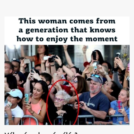
Akkord-kotta
TABok
Improvizáció