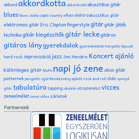
akkordkotta
akusztikus gitár
akkord
akkordszóló
blues
capo
elektroakusztikus gitár
effekt
blues skála
country
gitár
gitár játék
elektromos gitár
Eric Clapton
fingerstyle
gitár lecke
gitár kiegészítők
technika
gitáros
gitáros lány
gyerekdalok
gyermekdalok
hangolás típusok
Koncert ajánló
jazz
improvizáció
Jimi Hendrix
hard rock
napi jó zene
különleges gitár
okos gitár
MuPa
patternek
slide
Rendezvény ajánló
rock and roll
pengetés ujjal
spanyol
tabulatúra
vicces
tapping
utcazenész
ukulele
gitár
zeneelmélet
zárlatok
zenei stílus
Partnereink