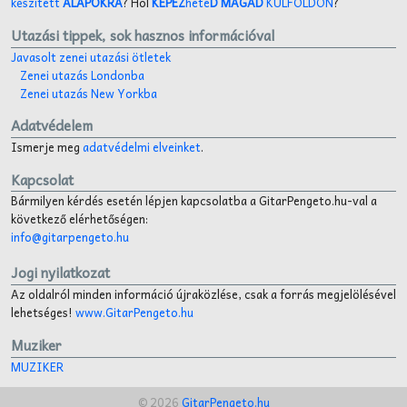
készített
ALAPOKRA
? Hol
KÉPEZ
hete
D MAGAD
KÜLFÖLDÖN
?
Utazási tippek, sok hasznos információval
Javasolt zenei utazási ötletek
Zenei utazás Londonba
Zenei utazás New Yorkba
Adatvédelem
Ismerje meg
adatvédelmi elveinket
.
Kapcsolat
Bármilyen kérdés esetén lépjen kapcsolatba a GitarPengeto.hu-val a
következő elérhetőségen:
info@gitarpengeto.hu
Jogi nyilatkozat
Az oldalról minden információ újraközlése, csak a forrás megjelölésével
lehetséges!
www.GitarPengeto.hu
Muziker
MUZIKER
© 2026
GitarPengeto.hu