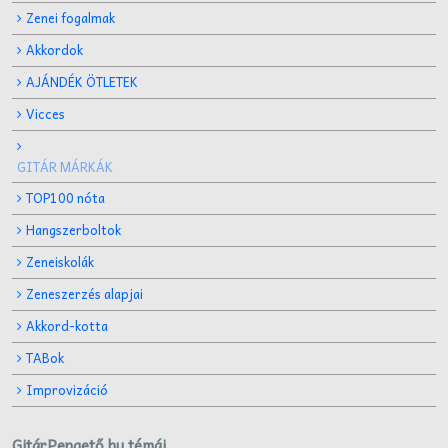
Zenei fogalmak
Akkordok
AJÁNDÉK ÖTLETEK
Vicces
GITÁR MÁRKÁK
TOP100 nóta
Hangszerboltok
Zeneiskolák
Zeneszerzés alapjai
Akkord-kotta
TABok
Improvizáció
GitárPengető.hu témái