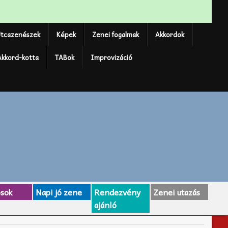
tcazenészek
Képek
Zenei fogalmak
Akkordok
Akkord-kotta
TABok
Improvizáció
osok
Napi jó zene
Rendezvény
Zenei utazás
ajánló