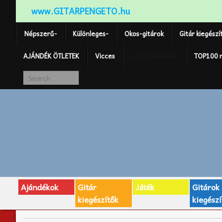
www.GITARPENGETO.hu
Népszerű-
Különleges-
Okos-gitárok
Gitár kiegészí
AJÁNDÉK ÖTLETEK
Vicces
GITÁR MÁRKÁK
TOP100 
Ajándékok
Gitár
Játék
Gitárok
kiegészítők
kiegészí