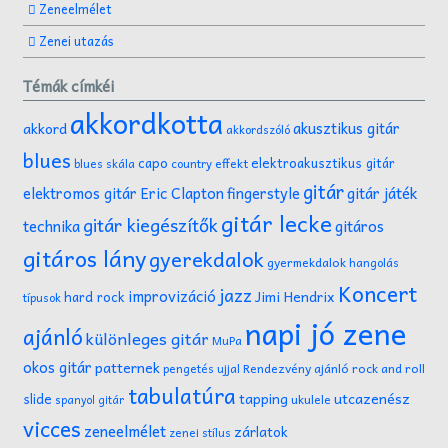
Zeneelmélet
Zenei utazás
Témák címkéi
akkordkotta
akusztikus gitár
akkord
akkordszóló
blues
capo
elektroakusztikus gitár
effekt
blues skála
country
gitár
gitár játék
elektromos gitár
Eric Clapton
fingerstyle
gitár lecke
gitár kiegészítők
technika
gitáros
gitáros lány
gyerekdalok
gyermekdalok
hangolás
Koncert
jazz
improvizáció
Jimi Hendrix
hard rock
típusok
napi jó zene
ajánló
különleges gitár
MuPa
okos gitár
patternek
Rendezvény ajánló
rock and roll
pengetés ujjal
tabulatúra
tapping
utcazenész
slide
ukulele
spanyol gitár
vicces
zeneelmélet
zárlatok
zenei stílus