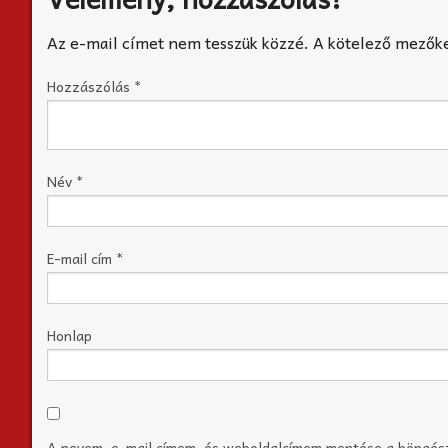
Az e-mail címet nem tesszük közzé.
A kötelező mezők
Hozzászólás
*
Név
*
E-mail cím
*
Honlap
A nevem, e-mail címem, és weboldalcímem mentése a böngé