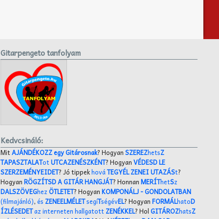
Gitarpengeto tanfolyam
Kedvcsináló:
Mit
AJÁNDÉKOZZ egy Gitárosnak
? Hogyan
SZEREZ
hets
Z
TAPASZTALAT
ot
UTCAZENÉSZKÉNT
? Hogyan
VÉDESD LE
SZERZEMÉNYEIDET
? Jó tippek
hová
TEGYÉL ZENEI UTAZÁS
t
?
Hogyan
RÖGZÍTSD A GITÁR HANGJÁT
? Honnan
MERÍT
het
S
z
DALSZÖVEG
hez
ÖTLETET
? Hogyan
KOMPONÁLJ
- GONDOLATBAN
(filmajánló)
,
és
ZENEELMÉLET
segí
T
ségév
EL
? Hogyan
FORMÁL
hato
D
ÍZLÉSEDET
az interneten hallgatott
ZENÉKKEL
? Hol
GITÁROZ
hats
Z