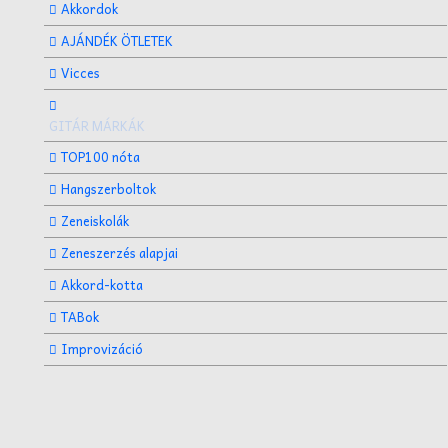
Akkordok
AJÁNDÉK ÖTLETEK
Vicces
GITÁR MÁRKÁK
TOP100 nóta
Hangszerboltok
Zeneiskolák
Zeneszerzés alapjai
Akkord-kotta
TABok
Improvizáció