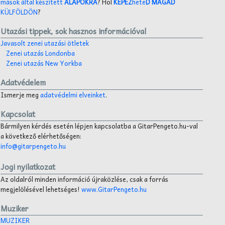
mások által készített
ALAPOKRA
? Hol
KÉPEZ
hete
D MAGAD
KÜLFÖLDÖN
?
Utazási tippek, sok hasznos információval
Javasolt zenei utazási ötletek
Zenei utazás Londonba
Zenei utazás New Yorkba
Adatvédelem
Ismerje meg
adatvédelmi elveinket
.
Kapcsolat
Bármilyen kérdés esetén lépjen kapcsolatba a GitarPengeto.hu-val
a következő elérhetőségen:
info@gitarpengeto.hu
Jogi nyilatkozat
Az oldalról minden információ újraközlése, csak a forrás
megjelölésével lehetséges!
www.GitarPengeto.hu
Muziker
MUZIKER