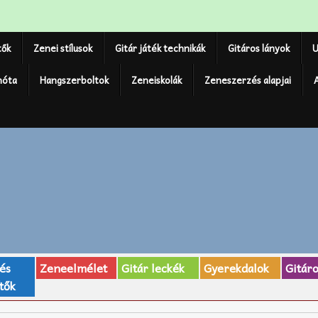
tők
Zenei stílusok
Gitár játék technikák
Gitáros lányok
U
nóta
Hangszerboltok
Zeneiskolák
Zeneszerzés alapjai
 és
Zeneelmélet
Gitár leckék
Gyerekdalok
Gitár
tők