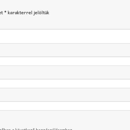
et
*
karakterrel jelöltük
szőben a következő hozzászólásomhoz.