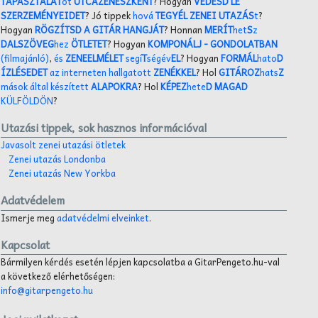
TAPASZTALAT
ot
UTCAZENÉSZKÉNT
? Hogyan
VÉDESD LE
SZERZEMÉNYEIDET
? Jó tippek
hová
TEGYÉL ZENEI UTAZÁS
t
?
Hogyan
RÖGZÍTSD A GITÁR HANGJÁT
? Honnan
MERÍT
het
S
z
DALSZÖVEG
hez
ÖTLETET
? Hogyan
KOMPONÁLJ
- GONDOLATBAN
(filmajánló)
,
és
ZENEELMÉLET
segí
T
ségév
EL
? Hogyan
FORMÁL
hato
D
ÍZLÉSEDET
az interneten hallgatott
ZENÉKKEL
? Hol
GITÁROZ
hats
Z
mások által készített
ALAPOKRA
? Hol
KÉPEZ
hete
D MAGAD
KÜLFÖLDÖN
?
Utazási tippek, sok hasznos információval
Javasolt zenei utazási ötletek
Zenei utazás Londonba
Zenei utazás New Yorkba
Adatvédelem
Ismerje meg
adatvédelmi elveinket
.
Kapcsolat
Bármilyen kérdés esetén lépjen kapcsolatba a GitarPengeto.hu-val
a következő elérhetőségen:
info@gitarpengeto.hu