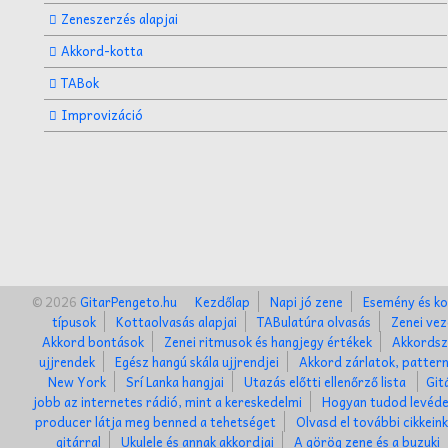
Zeneszerzés alapjai
Akkord-kotta
TABok
Improvizáció
© 2026
GitarPengeto.hu
Kezdőlap
Napi jó zene
Esemény és ko
típusok
Kottaolvasás alapjai
TABulatúra olvasás
Zenei vez
Akkord bontások
Zenei ritmusok és hangjegy értékek
Akkordsz
ujjrendek
Egész hangú skála ujjrendjei
Akkord zárlatok, patter
New York
Srí Lanka hangjai
Utazás előtti ellenőrző lista
Git
jobb az internetes rádió, mint a kereskedelmi
Hogyan tudod levéde
producer látja meg benned a tehetséget
Olvasd el további cikkein
gitárral
Ukulele és annak akkordjai
A görög zene és a buzuki