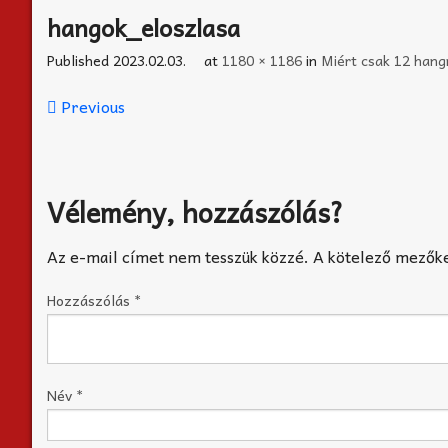
hangok_eloszlasa
Published
2023.02.03.
at
1180 × 1186
in
Miért csak 12 hang
Previous
Vélemény, hozzászólás?
Az e-mail címet nem tesszük közzé.
A kötelező mezők
Hozzászólás
*
Név
*