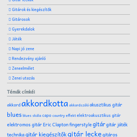
Gitárok és kiegészítők
Gitárosok
Gyerekdalok
Játék
Napi jó zene
Rendezvény ajánló
Zeneelmélet
Zenei utazás
Témák címkéi
akkordkotta
akusztikus gitár
akkord
akkordszóló
blues
capo
elektroakusztikus gitár
effekt
blues skála
country
gitár
gitár játék
elektromos gitár
Eric Clapton
fingerstyle
gitár lecke
gitár kiegészítők
technika
gitáros