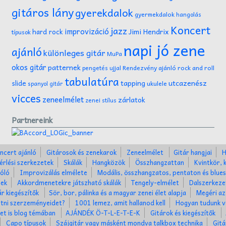
gitáros lány
gyerekdalok
gyermekdalok
hangolás
Koncert
jazz
improvizáció
Jimi Hendrix
hard rock
típusok
napi jó zene
ajánló
különleges gitár
MuPa
okos gitár
patternek
Rendezvény ajánló
rock and roll
pengetés ujjal
tabulatúra
tapping
utcazenész
slide
ukulele
spanyol gitár
vicces
zeneelmélet
zárlatok
zenei stílus
Partnereink
ncert ajánló
Gitárosok és zenekarok
Zeneelmélet
Gitár hangjai
H
érlési szerkezetek
Skálák
Hangközök
Összhangzattan
Kvintkör, 
óló
Improvizálás elmélete
Modális, összhangzatos, pentaton és blues
nek
Akkordmenetekre játszható skálák
Tengely-elmélet
Dalszerkez
ár kiegészítők
Sör, bor, pálinka és a magyar zenei élet alapja
Megéri az
tni szerzeményeidet?
1001 lemez, amit hallanod kell
Hogyan tudunk v
ket is blog témában
AJÁNDÉK Ö-T-L-E-T-E-K
Gitárok és kiegészítők
Capo típusok
Szájgitár vagy másként mondva talkbox technika
Gitá