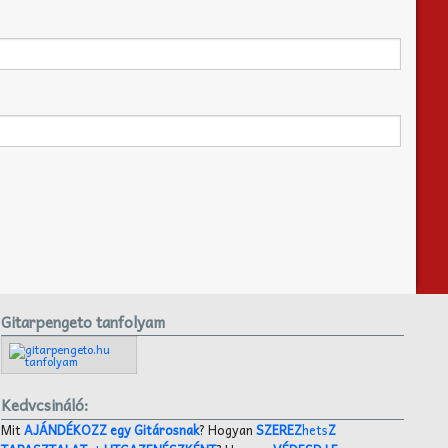
Gitarpengeto tanfolyam
Kedvcsináló:
Mit
AJÁNDÉKOZZ egy Gitárosnak
? Hogyan
SZEREZ
hets
Z