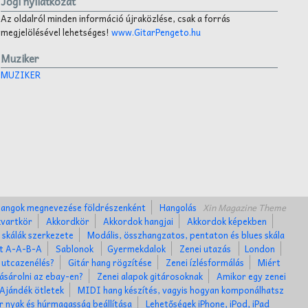
Jogi nyilatkozat
Az oldalról minden információ újraközlése, csak a forrás
megjelölésével lehetséges!
www.GitarPengeto.hu
Muziker
MUZIKER
angok megnevezése földrészenként
Hangolás
Xin Magazine Theme
kvartkör
Akkordkör
Akkordok hangjai
Akkordok képekben
 skálák szerkezete
Modális, összhangzatos, pentaton és blues skála
et A-A-B-A
Sablonok
Gyermekdalok
Zenei utazás
London
 utcazenélés?
Gitár hang rögzítése
Zenei ízlésformálás
Miért
ásárolni az ebay-en?
Zenei alapok gitárosoknak
Amikor egy zenei
Ajándék ötletek
MIDI hang készítés, vagyis hogyan komponálhatsz
r nyak és húrmagasság beállítása
Lehetőségek iPhone, iPod, iPad