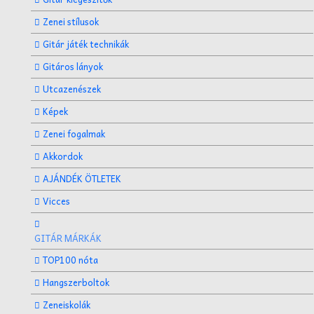
Zenei stílusok
Gitár játék technikák
Gitáros lányok
Utcazenészek
Képek
Zenei fogalmak
Akkordok
AJÁNDÉK ÖTLETEK
Vicces
GITÁR MÁRKÁK
TOP100 nóta
Hangszerboltok
Zeneiskolák