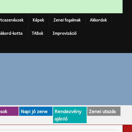
tcazenészek
Képek
Zenei fogalmak
Akkordok
Akkord-kotta
TABok
Improvizáció
osok
Napi jó zene
Rendezvény
Zenei utazás
ajánló