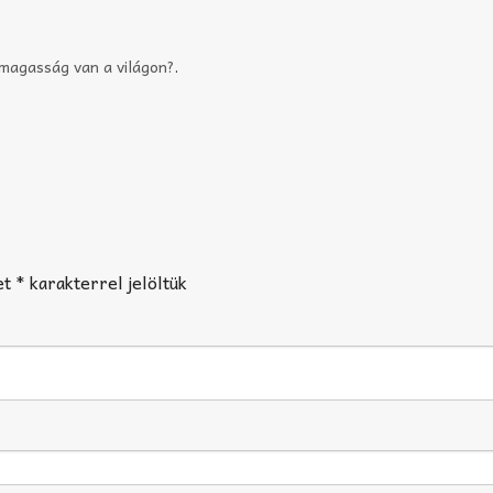
magasság van a világon?
.
et
*
karakterrel jelöltük