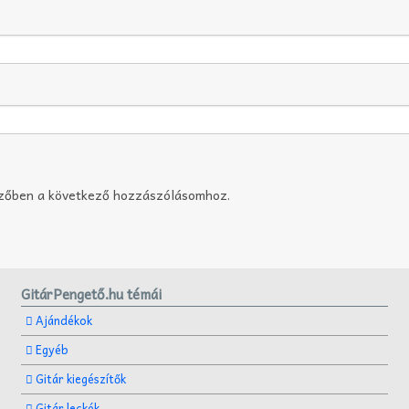
szőben a következő hozzászólásomhoz.
GitárPengető.hu témái
Ajándékok
Egyéb
Gitár kiegészítők
Gitár leckék