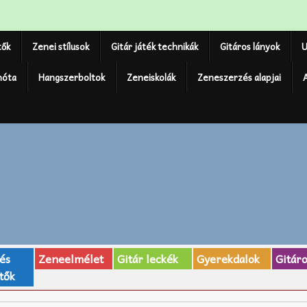
tők
Zenei stílusok
Gitár játék technikák
Gitáros lányok
U
nóta
Hangszerboltok
Zeneiskolák
Zeneszerzés alapjai
 és
Zeneelmélet
Gitár leckék
Gyerekdalok
Gitár
tők