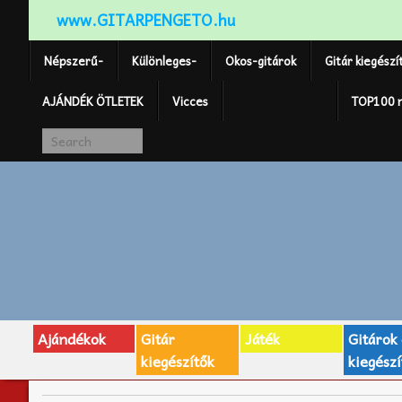
www.GITARPENGETO.hu
Népszerű-
Különleges-
Okos-gitárok
Gitár kiegészí
AJÁNDÉK ÖTLETEK
Vicces
GITÁR MÁRKÁK
TOP100 
Ajándékok
Gitár
Játék
Gitárok
kiegészítők
kiegészí