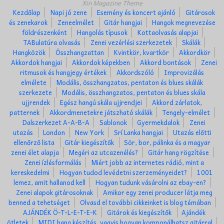
Xin Magazine Theme
Kezdőlap
Napi jó zene
Esemény és koncert ajánló
Gitárosok
és zenekarok
Zeneelmélet
Gitár hangjai
Hangok megnevezése
földrészenként
Hangolás típusok
Kottaolvasás alapjai
TABulatúra olvasás
Zenei vezérlési szerkezetek
Skálák
Hangközök
Összhangzattan
Kvintkör, kvartkör
Akkordkör
Akkordok hangjai
Akkordok képekben
Akkord bontások
Zenei
ritmusok és hangjegy értékek
Akkordszóló
Improvizálás
elmélete
Modális, összhangzatos, pentaton és blues skálák
szerkezete
Modális, összhangzatos, pentaton és blues skála
ujjrendek
Egész hangú skála ujjrendjei
Akkord zárlatok,
patternek
Akkordmenetekre játszható skálák
Tengely-elmélet
Dalszerkezet A-A-B-A
Sablonok
Gyermekdalok
Zenei
utazás
London
New York
Srí Lanka hangjai
Utazás előtti
ellenőrző lista
Gitár kiegészítők
Sör, bor, pálinka és a magyar
zenei élet alapja
Megéri az utcazenélés?
Gitár hang rögzítése
Zenei ízlésformálás
Miért jobb az internetes rádió, mint a
kereskedelmi
Hogyan tudod levédetni szerzeményeidet?
1001
lemez, amit hallanod kell
Hogyan tudunk vásárolni az ebay-en?
Zenei alapok gitárosoknak
Amikor egy zenei producer látja meg
benned a tehetséget
Olvasd el további cikkeinket is blog témában
AJÁNDÉK Ö-T-L-E-T-E-K
Gitárok és kiegészítők
Ajándék
ötletek
MIDI hang készítés, vagyis hogyan komponálhatsz gitárral