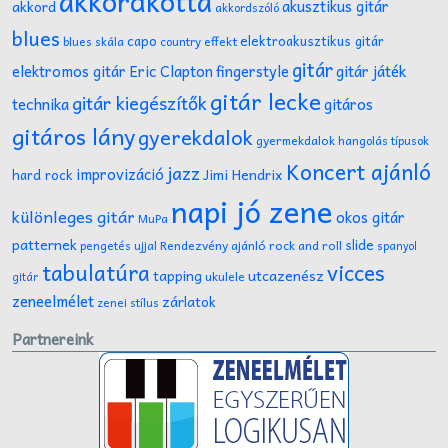
akkordkotta
akusztikus gitár
akkord
akkordszóló
blues
capo
elektroakusztikus gitár
effekt
blues skála
country
gitár
gitár játék
elektromos gitár
Eric Clapton
fingerstyle
gitár lecke
gitár kiegészítők
technika
gitáros
gitáros lány
gyerekdalok
gyermekdalok
hangolás típusok
Koncert ajánló
jazz
improvizáció
Jimi Hendrix
hard rock
napi jó zene
különleges gitár
okos gitár
MuPa
patternek
slide
Rendezvény ajánló
rock and roll
pengetés ujjal
spanyol
tabulatúra
vicces
tapping
utcazenész
ukulele
gitár
zeneelmélet
zárlatok
zenei stílus
Partnereink