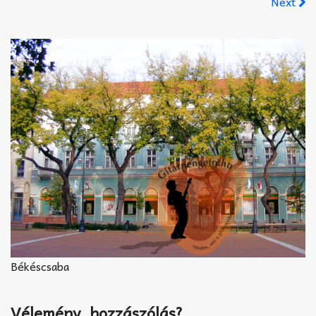
Next
Akkord-kotta
TABok
Improvizáció
Békéscsaba
Vélemény, hozzászólás?