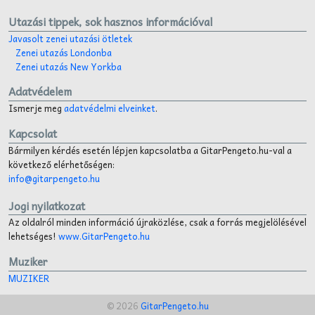
Utazási tippek, sok hasznos információval
Javasolt zenei utazási ötletek
Zenei utazás Londonba
Zenei utazás New Yorkba
Adatvédelem
Ismerje meg
adatvédelmi elveinket
.
Kapcsolat
Bármilyen kérdés esetén lépjen kapcsolatba a GitarPengeto.hu-val a
következő elérhetőségen:
info@gitarpengeto.hu
Jogi nyilatkozat
Az oldalról minden információ újraközlése, csak a forrás megjelölésével
lehetséges!
www.GitarPengeto.hu
Muziker
MUZIKER
© 2026
GitarPengeto.hu