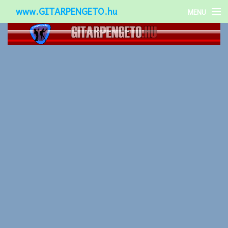
www.GITARPENGETO.hu
MENU
Népszerű-
Különleges-
Okos-gitárok
Gitár kiegészítők
Zenei stílusok
Gitár játék technikák
Gitáros lányok
Utcazenészek
Képek