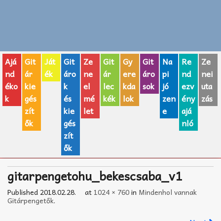
Zenei fogalmak
Akkordok
Ajá
Git
Ját
Git
Ze
Git
Gy
Git
Na
Re
Ze
AJÁNDÉK ÖTLETEK
nd
ár
ék
áro
ne
ár
ere
áro
pi
nd
nei
éko
kie
k
el
lec
kda
sok
jó
ezv
uta
Vicces
k
gés
és
mé
kék
lok
zen
ény
zás
GITÁR MÁRKÁK
zít
kie
let
e
ajá
ők
gés
nló
TOP100 nóta
zít
ők
Hangszerboltok
gitarpengetohu_bekescsaba_v1
Zeneiskolák
Published
2018.02.28.
at
1024 × 760
in
Mindenhol vannak
Zeneszerzés alapjai
Gitárpengetők
.