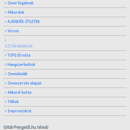
Zenei fogalmak
Akkordok
AJÁNDÉK ÖTLETEK
Vicces
GITÁR MÁRKÁK
TOP100 nóta
Hangszerboltok
Zeneiskolák
Zeneszerzés alapjai
Akkord-kotta
TABok
Improvizáció
GitárPengető.hu témái