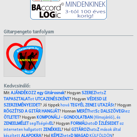
Gitarpengeto tanfolyam
Kedvcsináló:
Mit
AJÁNDÉKOZZ egy Gitárosnak
? Hogyan
SZEREZ
hets
Z
TAPASZTALAT
ot
UTCAZENÉSZKÉNT
? Hogyan
VÉDESD LE
SZERZEMÉNYEIDET
? Jó tippek
hová
TEGYÉL ZENEI UTAZÁS
t
? Hogyan
RÖGZÍTSD A GITÁR HANGJÁT
? Honnan
MERÍT
het
S
z
DALSZÖVEG
hez
ÖTLETET
? Hogyan
KOMPONÁLJ
- GONDOLATBAN
(filmajánló)
,
és
ZENEELMÉLET
segí
T
ségév
EL
? Hogyan
FORMÁL
hato
D ÍZLÉSEDET
az
interneten hallgatott
ZENÉKKEL
? Hol
GITÁROZ
hats
Z
mások által
készített
ALAPOKRA
? Hol
KÉPEZ
hete
D MAGAD
KÜLFÖLDÖN
?