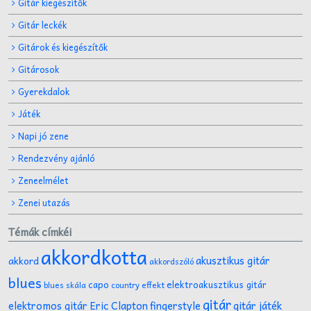
Gitár kiegészítők
Gitár leckék
Gitárok és kiegészítők
Gitárosok
Gyerekdalok
Játék
Napi jó zene
Rendezvény ajánló
Zeneelmélet
Zenei utazás
Témák címkéi
akkordkotta
akusztikus gitár
akkord
akkordszóló
blues
capo
elektroakusztikus gitár
effekt
blues skála
country
gitár
gitár játék
elektromos gitár
Eric Clapton
fingerstyle