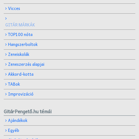
Vicces
GITÁR MÁRKÁK
TOP100 nóta
Hangszerboltok
Zeneiskolák
Zeneszerzés alapjai
Akkord-kotta
TABok
Improvizáció
GitárPengető.hu témái
Ajándékok
Egyéb