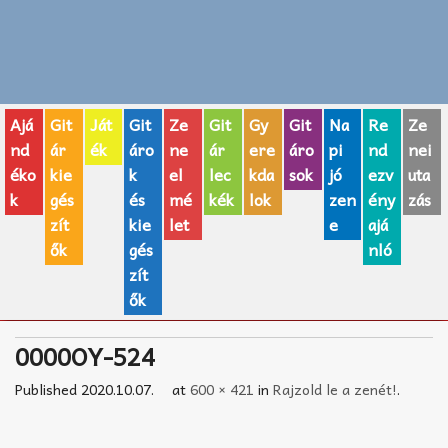
Zenei fogalmak
Akkordok
Ajá
Git
Ját
Git
Ze
Git
Gy
Git
Na
Re
Ze
AJÁNDÉK ÖTLETEK
nd
ár
ék
áro
ne
ár
ere
áro
pi
nd
nei
éko
kie
k
el
lec
kda
sok
jó
ezv
uta
Vicces
k
gés
és
mé
kék
lok
zen
ény
zás
GITÁR MÁRKÁK
zít
kie
let
e
ajá
ők
gés
nló
TOP100 nóta
zít
ők
Hangszerboltok
0000OY-524
Zeneiskolák
Published
2020.10.07.
at
600 × 421
in
Rajzold le a zenét!
.
Zeneszerzés alapjai