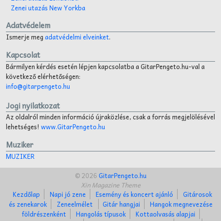
Zenei utazás New Yorkba
Adatvédelem
Ismerje meg
adatvédelmi elveinket
.
Kapcsolat
Bármilyen kérdés esetén lépjen kapcsolatba a GitarPengeto.hu-val a
következő elérhetőségen:
info@gitarpengeto.hu
Jogi nyilatkozat
Az oldalról minden információ újraközlése, csak a forrás megjelölésével
lehetséges!
www.GitarPengeto.hu
Muziker
MUZIKER
© 2026
GitarPengeto.hu
Xin Magazine Theme
Kezdőlap
Napi jó zene
Esemény és koncert ajánló
Gitárosok
és zenekarok
Zeneelmélet
Gitár hangjai
Hangok megnevezése
földrészenként
Hangolás típusok
Kottaolvasás alapjai