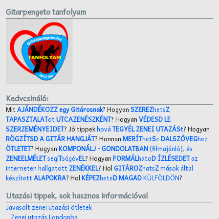
Gitarpengeto tanfolyam
Kedvcsináló:
Mit
AJÁNDÉKOZZ egy Gitárosnak
? Hogyan
SZEREZ
hets
Z
TAPASZTALAT
ot
UTCAZENÉSZKÉNT
? Hogyan
VÉDESD LE
SZERZEMÉNYEIDET
? Jó tippek
hová
TEGYÉL ZENEI UTAZÁS
t
? Hogyan
RÖGZÍTSD A GITÁR HANGJÁT
? Honnan
MERÍT
het
S
z
DALSZÖVEG
hez
ÖTLETET
? Hogyan
KOMPONÁLJ
- GONDOLATBAN
(filmajánló)
,
és
ZENEELMÉLET
segí
T
ségév
EL
? Hogyan
FORMÁL
hato
D ÍZLÉSEDET
az
interneten hallgatott
ZENÉKKEL
? Hol
GITÁROZ
hats
Z
mások által
készített
ALAPOKRA
? Hol
KÉPEZ
hete
D MAGAD
KÜLFÖLDÖN
?
Utazási tippek, sok hasznos információval
Javasolt zenei utazási ötletek
Zenei utazás Londonba