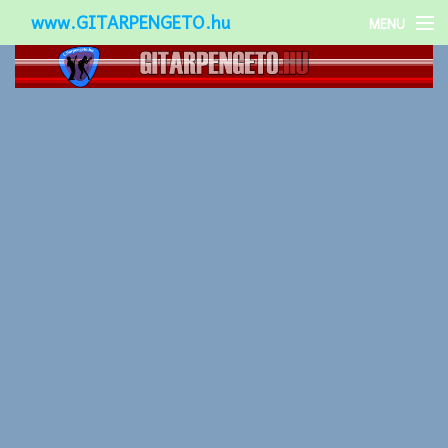
www.GITARPENGETO.hu
MENU
Népszerű-
Különleges-
Okos-gitárok
Gitár kiegészítők
Zenei stílusok
Gitár játék technikák
Gitáros lányok
Utcazenészek
Képek