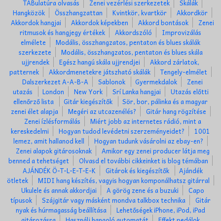
TABulatúra olvasás
Zenei vezérlési szerkezetek
Skálák
Hangközök
Összhangzattan
Kvintkör, kvartkör
Akkordkör
Akkordok hangjai
Akkordok képekben
Akkord bontások
Zenei
ritmusok és hangjegy értékek
Akkordszóló
Improvizálás
elmélete
Modális, összhangzatos, pentaton és blues skálák
szerkezete
Modális, összhangzatos, pentaton és blues skála
ujjrendek
Egész hangú skála ujjrendjei
Akkord zárlatok,
patternek
Akkordmenetekre játszható skálák
Tengely-elmélet
Dalszerkezet A-A-B-A
Sablonok
Gyermekdalok
Zenei
utazás
London
New York
Srí Lanka hangjai
Utazás előtti
ellenőrző lista
Gitár kiegészítők
Sör, bor, pálinka és a magyar
zenei élet alapja
Megéri az utcazenélés?
Gitár hang rögzítése
Zenei ízlésformálás
Miért jobb az internetes rádió, mint a
kereskedelmi
Hogyan tudod levédetni szerzeményeidet?
1001
lemez, amit hallanod kell
Hogyan tudunk vásárolni az ebay-en?
Zenei alapok gitárosoknak
Amikor egy zenei producer látja meg
benned a tehetséget
Olvasd el további cikkeinket is blog témában
AJÁNDÉK Ö-T-L-E-T-E-K
Gitárok és kiegészítők
Ajándék
ötletek
MIDI hang készítés, vagyis hogyan komponálhatsz gitárral
Ukulele és annak akkordjai
A görög zene és a buzuki
Capo
típusok
Szájgitár vagy másként mondva talkbox technika
Gitár
nyak és húrmagasság beállítása
Lehetőségek iPhone, iPod, iPad
gitározásra
Használj hangoló automatát
Effekt pedálok