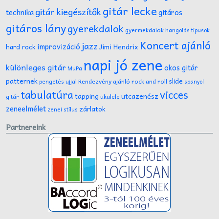
gitár lecke
gitár kiegészítők
technika
gitáros
gitáros lány
gyerekdalok
gyermekdalok
hangolás típusok
Koncert ajánló
jazz
improvizáció
Jimi Hendrix
hard rock
napi jó zene
különleges gitár
okos gitár
MuPa
patternek
slide
Rendezvény ajánló
rock and roll
pengetés ujjal
spanyol
tabulatúra
vicces
tapping
utcazenész
ukulele
gitár
zeneelmélet
zárlatok
zenei stílus
Partnereink