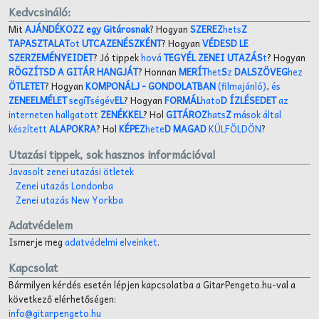
Kedvcsináló:
Mit
AJÁNDÉKOZZ egy Gitárosnak
? Hogyan
SZEREZ
hets
Z
TAPASZTALAT
ot
UTCAZENÉSZKÉNT
? Hogyan
VÉDESD LE
SZERZEMÉNYEIDET
? Jó tippek
hová
TEGYÉL ZENEI UTAZÁS
t
? Hogyan
RÖGZÍTSD A GITÁR HANGJÁT
? Honnan
MERÍT
het
S
z
DALSZÖVEG
hez
ÖTLETET
? Hogyan
KOMPONÁLJ
- GONDOLATBAN
(filmajánló)
,
és
ZENEELMÉLET
segí
T
ségév
EL
? Hogyan
FORMÁL
hato
D ÍZLÉSEDET
az
interneten hallgatott
ZENÉKKEL
? Hol
GITÁROZ
hats
Z
mások által
készített
ALAPOKRA
? Hol
KÉPEZ
hete
D MAGAD
KÜLFÖLDÖN
?
Utazási tippek, sok hasznos információval
Javasolt zenei utazási ötletek
Zenei utazás Londonba
Zenei utazás New Yorkba
Adatvédelem
Ismerje meg
adatvédelmi elveinket
.
Kapcsolat
Bármilyen kérdés esetén lépjen kapcsolatba a GitarPengeto.hu-val a
következő elérhetőségen:
info@gitarpengeto.hu