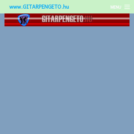
www.GITARPENGETO.hu
MENU
Népszerű-
Különleges-
Okos-gitárok
Gitár kiegészítők
Zenei stílusok
Gitár játék technikák
Gitáros lányok
Utcazenészek
Képek