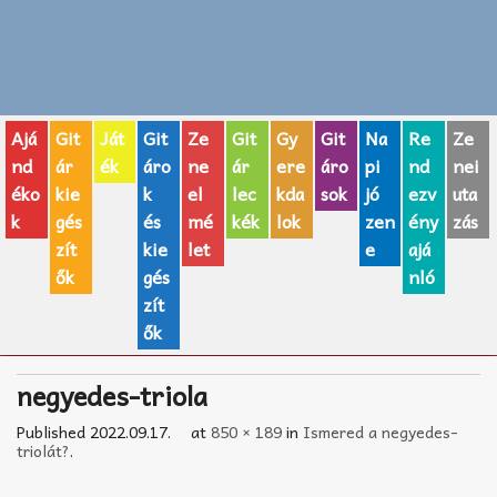
Zenei fogalmak
Akkordok
Ajá
Git
Ját
Git
Ze
Git
Gy
Git
Na
Re
Ze
AJÁNDÉK ÖTLETEK
nd
ár
ék
áro
ne
ár
ere
áro
pi
nd
nei
éko
kie
k
el
lec
kda
sok
jó
ezv
uta
Vicces
k
gés
és
mé
kék
lok
zen
ény
zás
GITÁR MÁRKÁK
zít
kie
let
e
ajá
ők
gés
nló
TOP100 nóta
zít
ők
Hangszerboltok
negyedes-triola
Zeneiskolák
Published
2022.09.17.
at
850 × 189
in
Ismered a negyedes-
Zeneszerzés alapjai
triolát?
.