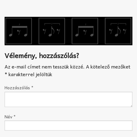
Akkord-kotta
TABok
Improvizáció
Vélemény, hozzászólás?
Az e-mail címet nem tesszük közzé.
A kötelező mezőket
*
karakterrel jelöltük
Hozzászólás
*
Név
*