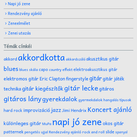
Napi jó zene
Rendezvény ajánló
Zeneelmélet
Zenei utazás
Témák címkéi
akkordkotta
akusztikus gitár
akkord
akkordszóló
blues
capo
elektroakusztikus gitár
effekt
blues skála
country
gitár
gitár játék
elektromos gitár
Eric Clapton
fingerstyle
gitár lecke
gitár kiegészítők
technika
gitáros
gitáros lány
gyerekdalok
gyermekdalok
hangolás típusok
Koncert ajánló
jazz
improvizáció
Jimi Hendrix
hard rock
napi jó zene
különleges gitár
okos gitár
MuPa
patternek
slide
Rendezvény ajánló
rock and roll
pengetés ujjal
spanyol