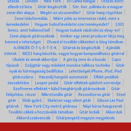
utazás
London
New York
Srí Lanka hangjai
Utazás előtti
ellenőrző lista
Gitár kiegészítők
Sör, bor, pálinka és a magyar
zenei élet alapja
Megéri az utcazenélés?
Gitár hang rögzítése
Zenei ízlésformálás
Miért jobb az internetes rádió, mint a
kereskedelmi
Hogyan tudod levédetni szerzeményeidet?
1001
lemez, amit hallanod kell
Hogyan tudunk vásárolni az ebay-en?
Zenei alapok gitárosoknak
Amikor egy zenei producer látja meg
benned a tehetséget
Olvasd el további cikkeinket is blog témában
AJÁNDÉK Ö-T-L-E-T-E-K
Gitárok és kiegészítők
Ajándék
ötletek
MIDI hang készítés, vagyis hogyan komponálhatsz gitárral
Ukulele és annak akkordjai
A görög zene és a buzuki
Capo
típusok
Szájgitár vagy másként mondva talkbox technika
Gitár
nyak és húrmagasság beállítása
Lehetőségek iPhone, iPod, iPad
gitározásra
Használj hangoló automatát
Effekt pedálok
összekötése
Looper pedal
Gitár effektek ajánlott sorrendje
Szoftveres effektek + külső hangkártyák gitárosoknak
Gitár
felépítése, részei
Mikrotonális gitár
Rezonátoros gitár
Steel
gitár
Slide gyűrű
Skeleton vagy silent gitár
Gibson Les Paul
gitárok
New York City metró gitárosa
Népi húros hangszerek
További cikkek a hozzávalók témában
Gitár leckék
Akkordok
Akkord szekvenciák
Gitárpengető magazin megjelenés