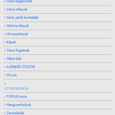
Gitár kiegészítők
Zenei stílusok
Gitár játék technikák
Gitáros lányok
Utcazenészek
Képek
Zenei fogalmak
Akkordok
AJÁNDÉK ÖTLETEK
Vicces
GITÁR MÁRKÁK
TOP100 nóta
Hangszerboltok
Zeneiskolák