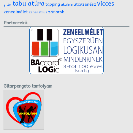
tabulatúra
vicces
tapping
utcazenész
ukulele
gitár
zeneelmélet
zárlatok
zenei stílus
Partnereink
Gitarpengeto tanfolyam