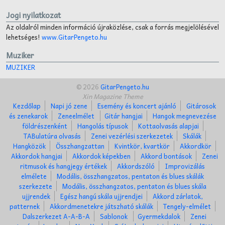
Jogi nyilatkozat
Az oldalról minden információ újraközlése, csak a forrás megjelölésével
lehetséges!
www.GitarPengeto.hu
Muziker
MUZIKER
© 2026
GitarPengeto.hu
Xin Magazine Theme
Kezdőlap
Napi jó zene
Esemény és koncert ajánló
Gitárosok
és zenekarok
Zeneelmélet
Gitár hangjai
Hangok megnevezése
földrészenként
Hangolás típusok
Kottaolvasás alapjai
TABulatúra olvasás
Zenei vezérlési szerkezetek
Skálák
Hangközök
Összhangzattan
Kvintkör, kvartkör
Akkordkör
Akkordok hangjai
Akkordok képekben
Akkord bontások
Zenei
ritmusok és hangjegy értékek
Akkordszóló
Improvizálás
elmélete
Modális, összhangzatos, pentaton és blues skálák
szerkezete
Modális, összhangzatos, pentaton és blues skála
ujjrendek
Egész hangú skála ujjrendjei
Akkord zárlatok,
patternek
Akkordmenetekre játszható skálák
Tengely-elmélet
Dalszerkezet A-A-B-A
Sablonok
Gyermekdalok
Zenei