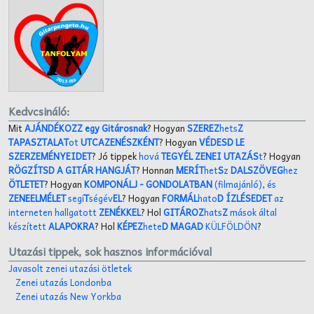
Kedvcsináló:
Mit
AJÁNDÉKOZZ egy Gitárosnak
? Hogyan
SZEREZ
hets
Z
TAPASZTALAT
ot
UTCAZENÉSZKÉNT
? Hogyan
VÉDESD LE
SZERZEMÉNYEIDET
? Jó tippek
hová
TEGYÉL ZENEI UTAZÁS
t
? Hogyan
RÖGZÍTSD A GITÁR HANGJÁT
? Honnan
MERÍT
het
S
z
DALSZÖVEG
hez
ÖTLETET
? Hogyan
KOMPONÁLJ
- GONDOLATBAN
(filmajánló)
,
és
ZENEELMÉLET
segí
T
ségév
EL
? Hogyan
FORMÁL
hato
D ÍZLÉSEDET
az
interneten hallgatott
ZENÉKKEL
? Hol
GITÁROZ
hats
Z
mások által
készített
ALAPOKRA
? Hol
KÉPEZ
hete
D MAGAD
KÜLFÖLDÖN
?
Utazási tippek, sok hasznos információval
Javasolt zenei utazási ötletek
Zenei utazás Londonba
Zenei utazás New Yorkba