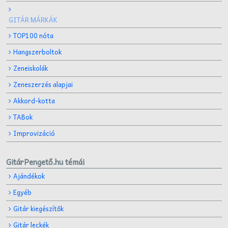
GITÁR MÁRKÁK
TOP100 nóta
Hangszerboltok
Zeneiskolák
Zeneszerzés alapjai
Akkord-kotta
TABok
Improvizáció
GitárPengető.hu témái
Ajándékok
Egyéb
Gitár kiegészítők
Gitár leckék