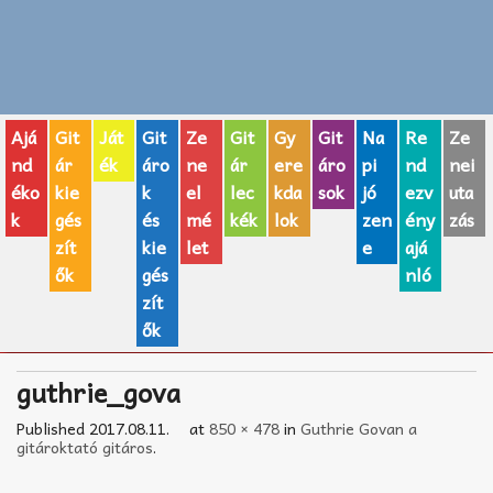
Zenei fogalmak
Akkordok
Ajá
Git
Ját
Git
Ze
Git
Gy
Git
Na
Re
Ze
AJÁNDÉK ÖTLETEK
nd
ár
ék
áro
ne
ár
ere
áro
pi
nd
nei
éko
kie
k
el
lec
kda
sok
jó
ezv
uta
Vicces
k
gés
és
mé
kék
lok
zen
ény
zás
GITÁR MÁRKÁK
zít
kie
let
e
ajá
ők
gés
nló
TOP100 nóta
zít
ők
Hangszerboltok
guthrie_gova
Zeneiskolák
Published
2017.08.11.
at
850 × 478
in
Guthrie Govan a
Zeneszerzés alapjai
gitároktató gitáros
.