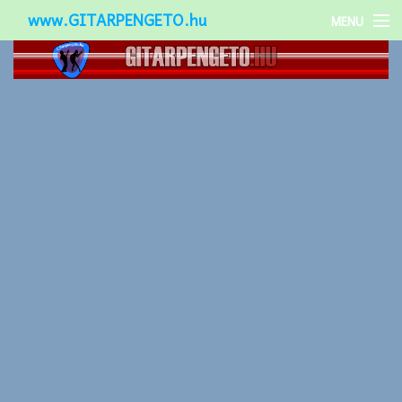
www.GITARPENGETO.hu
MENU
Népszerű-
Különleges-
Okos-gitárok
Gitár kiegészítők
Zenei stílusok
Gitár játék technikák
Gitáros lányok
Utcazenészek
Képek