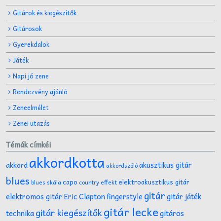
Gitárok és kiegészítők
Gitárosok
Gyerekdalok
Játék
Napi jó zene
Rendezvény ajánló
Zeneelmélet
Zenei utazás
Témák címkéi
akkordkotta
akusztikus gitár
akkord
akkordszóló
blues
capo
elektroakusztikus gitár
effekt
blues skála
country
gitár
gitár játék
elektromos gitár
Eric Clapton
fingerstyle
gitár lecke
gitár kiegészítők
technika
gitáros