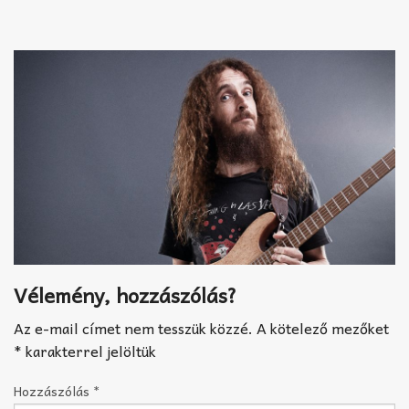
Akkord-kotta
TABok
Improvizáció
Vélemény, hozzászólás?
Az e-mail címet nem tesszük közzé.
A kötelező mezőket
*
karakterrel jelöltük
Hozzászólás
*