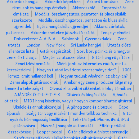
Akkordok hangjai
Akkordok képekben
Akkord bontások
Zenei
ritmusok és hangjegy értékek
Akkordszóló
Improvizálás
elmélete
Modális, összhangzatos, pentaton és blues skálák
szerkezete
Modális, összhangzatos, pentaton és blues skála
ujjrendek
Egész hangú skála ujjrendjei
Akkord zárlatok,
patternek
Akkordmenetekre játszható skálák
Tengely-elmélet
Dalszerkezet A-A-B-A
Sablonok
Gyermekdalok
Zenei
utazás
London
New York
Srí Lanka hangjai
Utazás előtti
ellenőrző lista
Gitár kiegészítők
Sör, bor, pálinka és a magyar
zenei élet alapja
Megéri az utcazenélés?
Gitár hang rögzítése
Zenei ízlésformálás
Miért jobb az internetes rádió, mint a
kereskedelmi
Hogyan tudod levédetni szerzeményeidet?
1001
lemez, amit hallanod kell
Hogyan tudunk vásárolni az ebay-en?
Zenei alapok gitárosoknak
Amikor egy zenei producer látja meg
benned a tehetséget
Olvasd el további cikkeinket is blog témában
AJÁNDÉK Ö-T-L-E-T-E-K
Gitárok és kiegészítők
Ajándék
ötletek
MIDI hang készítés, vagyis hogyan komponálhatsz gitárral
Ukulele és annak akkordjai
A görög zene és a buzuki
Capo
típusok
Szájgitár vagy másként mondva talkbox technika
Gitár
nyak és húrmagasság beállítása
Lehetőségek iPhone, iPod, iPad
gitározásra
Használj hangoló automatát
Effekt pedálok
összekötése
Looper pedal
Gitár effektek ajánlott sorrendje
Szoftveres effektek + külső hangkártyák gitárosoknak
Gitár