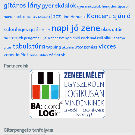
gitáros lány
gyerekdalok
gyermekdalok
hangolás típusok
Koncert ajánló
jazz
improvizáció
Jimi Hendrix
hard rock
napi jó zene
különleges gitár
okos gitár
MuPa
patternek
slide
Rendezvény ajánló
rock and roll
pengetés ujjal
spanyol
tabulatúra
vicces
tapping
utcazenész
ukulele
gitár
zeneelmélet
zárlatok
zenei stílus
Partnereink
Gitarpengeto tanfolyam