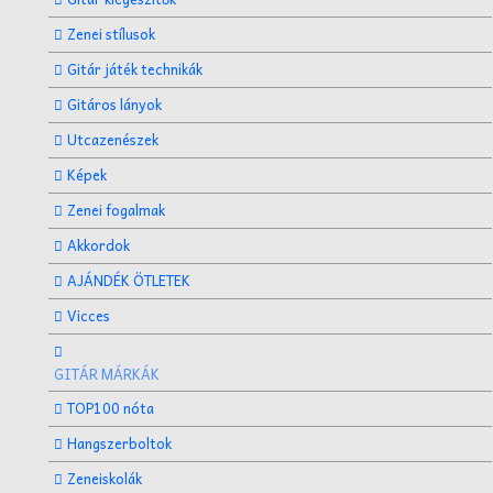
Zenei stílusok
Gitár játék technikák
Gitáros lányok
Utcazenészek
Képek
Zenei fogalmak
Akkordok
AJÁNDÉK ÖTLETEK
Vicces
GITÁR MÁRKÁK
TOP100 nóta
Hangszerboltok
Zeneiskolák