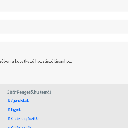
szőben a következő hozzászólásomhoz.
GitárPengető.hu témái
Ajándékok
Egyéb
Gitár kiegészítők
Gitár leckék