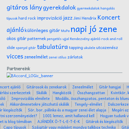
gitáros lány
gyerekdalok
gyermekdalok
hangolás
Koncert
jazz
improvizáció
Jimi Hendrix
hard rock
típusok
napi jó zene
ajánló
különleges gitár
MuPa
okos gitár
patternek
Rendezvény ajánló
rock and roll
pengetés ujjal
tabulatúra
tapping
utcazenész
slide
ukulele
spanyol gitár
vicces
zeneelmélet
zárlatok
zenei stílus
Partnereink
ncert ajánló
Gitárosok és zenekarok
Zeneelmélet
Gitár hangjai
H
érlési szerkezetek
Skálák
Hangközök
Összhangzattan
Kvintkör, 
óló
Improvizálás elmélete
Modális, összhangzatos, pentaton és blues
nek
Akkordmenetekre játszható skálák
Tengely-elmélet
Dalszerkez
ár kiegészítők
Sör, bor, pálinka és a magyar zenei élet alapja
Megéri az
tni szerzeményeidet?
1001 lemez, amit hallanod kell
Hogyan tudunk v
ket is blog témában
AJÁNDÉK Ö-T-L-E-T-E-K
Gitárok és kiegészítők
Capo típusok
Szájgitár vagy másként mondva talkbox technika
Gitá