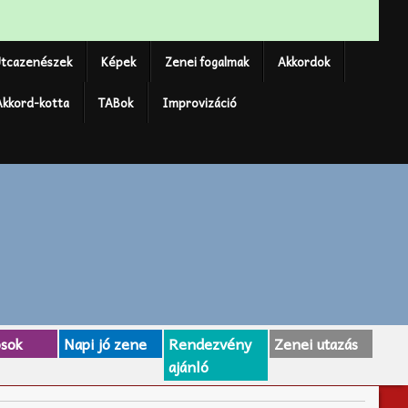
tcazenészek
Képek
Zenei fogalmak
Akkordok
Akkord-kotta
TABok
Improvizáció
osok
Napi jó zene
Rendezvény
Zenei utazás
ajánló