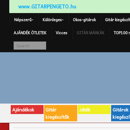
www.GITARPENGETO.hu
Népszerű-
Különleges-
Okos-gitárok
Gitár kiegészí
AJÁNDÉK ÖTLETEK
Vicces
GITÁR MÁRKÁK
TOP100 
Ajándékok
Gitár
Játék
Gitárok
kiegészítők
kiegészí