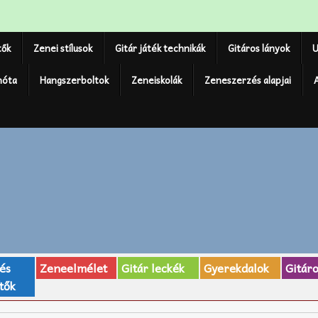
tők
Zenei stílusok
Gitár játék technikák
Gitáros lányok
U
nóta
Hangszerboltok
Zeneiskolák
Zeneszerzés alapjai
 és
Zeneelmélet
Gitár leckék
Gyerekdalok
Gitár
tők