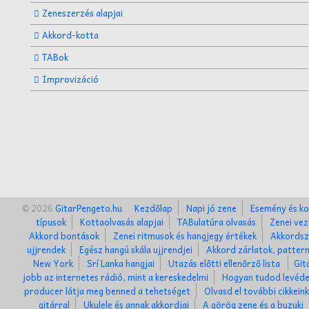
Zeneszerzés alapjai
Akkord-kotta
TABok
Improvizáció
© 2026
GitarPengeto.hu
Kezdőlap
Napi jó zene
Esemény és ko
típusok
Kottaolvasás alapjai
TABulatúra olvasás
Zenei vez
Akkord bontások
Zenei ritmusok és hangjegy értékek
Akkordsz
ujjrendek
Egész hangú skála ujjrendjei
Akkord zárlatok, patter
New York
Srí Lanka hangjai
Utazás előtti ellenőrző lista
Git
jobb az internetes rádió, mint a kereskedelmi
Hogyan tudod levéde
producer látja meg benned a tehetséget
Olvasd el további cikkein
gitárral
Ukulele és annak akkordjai
A görög zene és a buzuki