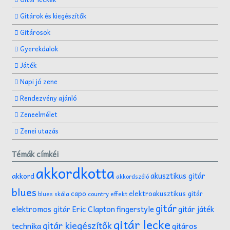
Gitárok és kiegészítők
Gitárosok
Gyerekdalok
Játék
Napi jó zene
Rendezvény ajánló
Zeneelmélet
Zenei utazás
Témák címkéi
akkordkotta
akusztikus gitár
akkord
akkordszóló
blues
capo
elektroakusztikus gitár
effekt
blues skála
country
gitár
gitár játék
elektromos gitár
Eric Clapton
fingerstyle
gitár lecke
gitár kiegészítők
technika
gitáros