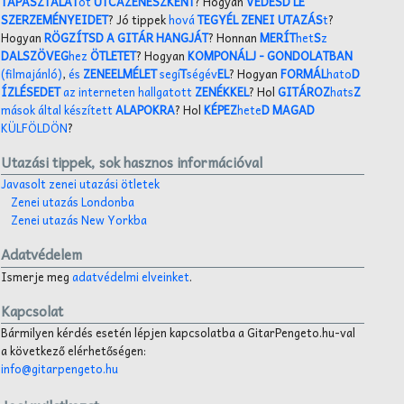
TAPASZTALAT
ot
UTCAZENÉSZKÉNT
? Hogyan
VÉDESD LE
SZERZEMÉNYEIDET
? Jó tippek
hová
TEGYÉL ZENEI UTAZÁS
t
?
Hogyan
RÖGZÍTSD A GITÁR HANGJÁT
? Honnan
MERÍT
het
S
z
DALSZÖVEG
hez
ÖTLETET
? Hogyan
KOMPONÁLJ
- GONDOLATBAN
(filmajánló)
,
és
ZENEELMÉLET
segí
T
ségév
EL
? Hogyan
FORMÁL
hato
D
ÍZLÉSEDET
az interneten hallgatott
ZENÉKKEL
? Hol
GITÁROZ
hats
Z
mások által készített
ALAPOKRA
? Hol
KÉPEZ
hete
D MAGAD
KÜLFÖLDÖN
?
Utazási tippek, sok hasznos információval
Javasolt zenei utazási ötletek
Zenei utazás Londonba
Zenei utazás New Yorkba
Adatvédelem
Ismerje meg
adatvédelmi elveinket
.
Kapcsolat
Bármilyen kérdés esetén lépjen kapcsolatba a GitarPengeto.hu-val
a következő elérhetőségen:
info@gitarpengeto.hu