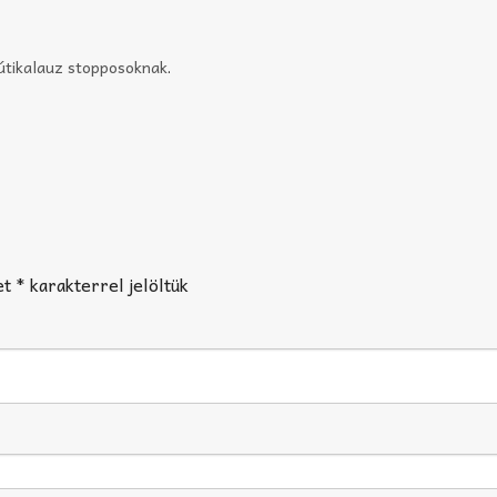
 útikalauz stopposoknak
.
et
*
karakterrel jelöltük