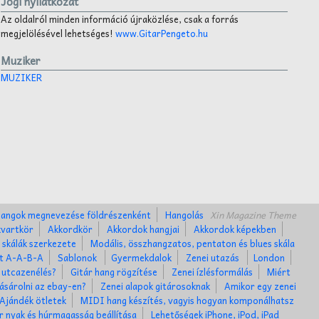
Jogi nyilatkozat
Az oldalról minden információ újraközlése, csak a forrás
megjelölésével lehetséges!
www.GitarPengeto.hu
Muziker
MUZIKER
angok megnevezése földrészenként
Hangolás
Xin Magazine Theme
kvartkör
Akkordkör
Akkordok hangjai
Akkordok képekben
 skálák szerkezete
Modális, összhangzatos, pentaton és blues skála
et A-A-B-A
Sablonok
Gyermekdalok
Zenei utazás
London
 utcazenélés?
Gitár hang rögzítése
Zenei ízlésformálás
Miért
ásárolni az ebay-en?
Zenei alapok gitárosoknak
Amikor egy zenei
Ajándék ötletek
MIDI hang készítés, vagyis hogyan komponálhatsz
r nyak és húrmagasság beállítása
Lehetőségek iPhone, iPod, iPad