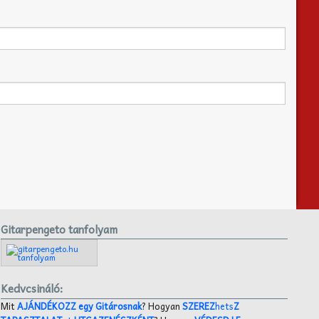
Gitarpengeto tanfolyam
Kedvcsináló:
Mit
AJÁNDÉKOZZ egy Gitárosnak
? Hogyan
SZEREZ
hets
Z