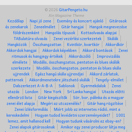
© 2026
GitarPengeto.hu
Xin Magazine Theme
Kezdőlap
Napi jó zene
Esemény és koncert ajánló
Gitárosok
és zenekarok
Zeneelmélet
Gitár hangjai
Hangok megnevezése
földrészenként
Hangolás típusok
Kottaolvasás alapjai
TABulatúra olvasás
Zenei vezérlési szerkezetek
Skálák
Hangközök
Összhangzattan
Kvintkör, kvartkör
Akkordkör
Akkordok hangjai
Akkordok képekben
Akkord bontások
Zenei
ritmusok és hangjegy értékek
Akkordszóló
Improvizálás
elmélete
Modális, összhangzatos, pentaton és blues skálák
szerkezete
Modális, összhangzatos, pentaton és blues skála
ujjrendek
Egész hangú skála ujjrendjei
Akkord zárlatok,
patternek
Akkordmenetekre játszható skálák
Tengely-elmélet
Dalszerkezet A-A-B-A
Sablonok
Gyermekdalok
Zenei
utazás
London
New York
Srí Lanka hangjai
Utazás előtti
ellenőrző lista
Gitár kiegészítők
Sör, bor, pálinka és a magyar
zenei élet alapja
Megéri az utcazenélés?
Gitár hang rögzítése
Zenei ízlésformálás
Miért jobb az internetes rádió, mint a
kereskedelmi
Hogyan tudod levédetni szerzeményeidet?
1001
lemez, amit hallanod kell
Hogyan tudunk vásárolni az ebay-en?
Zenei alapok gitárosoknak
Amikor egy zenei producer látja meg