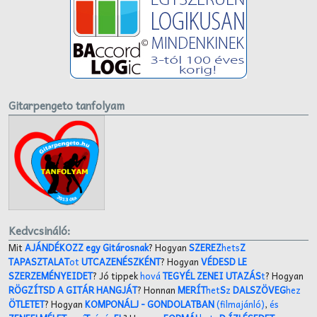
Gitarpengeto tanfolyam
Kedvcsináló:
Mit
AJÁNDÉKOZZ egy Gitárosnak
? Hogyan
SZEREZ
hets
Z
TAPASZTALAT
ot
UTCAZENÉSZKÉNT
? Hogyan
VÉDESD LE
SZERZEMÉNYEIDET
? Jó tippek
hová
TEGYÉL ZENEI UTAZÁS
t
? Hogyan
RÖGZÍTSD A GITÁR HANGJÁT
? Honnan
MERÍT
het
S
z
DALSZÖVEG
hez
ÖTLETET
? Hogyan
KOMPONÁLJ
- GONDOLATBAN
(filmajánló)
,
és