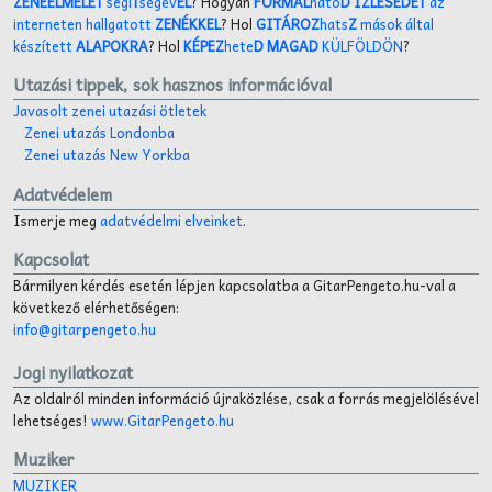
ZENEELMÉLET
segí
T
ségév
EL
? Hogyan
FORMÁL
hato
D ÍZLÉSEDET
az
interneten hallgatott
ZENÉKKEL
? Hol
GITÁROZ
hats
Z
mások által
készített
ALAPOKRA
? Hol
KÉPEZ
hete
D MAGAD
KÜLFÖLDÖN
?
Utazási tippek, sok hasznos információval
Javasolt zenei utazási ötletek
Zenei utazás Londonba
Zenei utazás New Yorkba
Adatvédelem
Ismerje meg
adatvédelmi elveinket
.
Kapcsolat
Bármilyen kérdés esetén lépjen kapcsolatba a GitarPengeto.hu-val a
következő elérhetőségen:
info@gitarpengeto.hu
Jogi nyilatkozat
Az oldalról minden információ újraközlése, csak a forrás megjelölésével
lehetséges!
www.GitarPengeto.hu
Muziker
MUZIKER