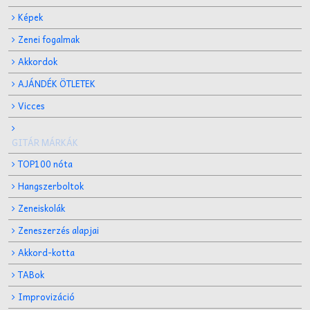
Képek
Zenei fogalmak
Akkordok
AJÁNDÉK ÖTLETEK
Vicces
GITÁR MÁRKÁK
TOP100 nóta
Hangszerboltok
Zeneiskolák
Zeneszerzés alapjai
Akkord-kotta
TABok
Improvizáció