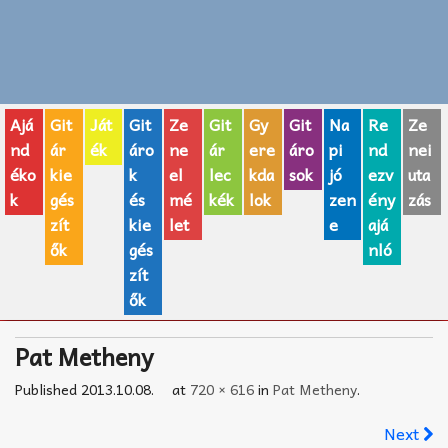
Zenei fogalmak
Akkordok
Ajá
Git
Ját
Git
Ze
Git
Gy
Git
Na
Re
Ze
AJÁNDÉK ÖTLETEK
nd
ár
ék
áro
ne
ár
ere
áro
pi
nd
nei
éko
kie
k
el
lec
kda
sok
jó
ezv
uta
Vicces
k
gés
és
mé
kék
lok
zen
ény
zás
GITÁR MÁRKÁK
zít
kie
let
e
ajá
ők
gés
nló
TOP100 nóta
zít
ők
Hangszerboltok
Pat Metheny
Zeneiskolák
Published
2013.10.08.
at
720 × 616
in
Pat Metheny
.
Zeneszerzés alapjai
Next