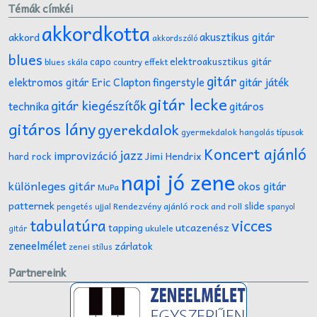
Témák címkéi
akkordkotta
akusztikus gitár
akkord
akkordszóló
blues
capo
elektroakusztikus gitár
effekt
blues skála
country
gitár
gitár játék
elektromos gitár
Eric Clapton
fingerstyle
gitár lecke
gitár kiegészítők
technika
gitáros
gitáros lány
gyerekdalok
gyermekdalok
hangolás típusok
Koncert ajánló
jazz
improvizáció
Jimi Hendrix
hard rock
napi jó zene
különleges gitár
okos gitár
MuPa
patternek
slide
Rendezvény ajánló
rock and roll
pengetés ujjal
spanyol
tabulatúra
vicces
tapping
utcazenész
ukulele
gitár
zeneelmélet
zárlatok
zenei stílus
Partnereink