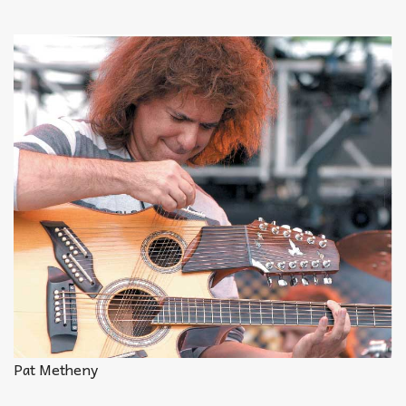
Akkord-kotta
TABok
Improvizáció
Pat Metheny