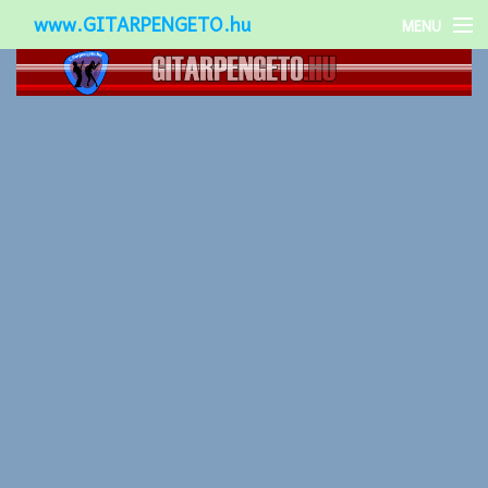
www.GITARPENGETO.hu
MENU
Népszerű-
Különleges-
Okos-gitárok
Gitár kiegészítők
Zenei stílusok
Gitár játék technikák
Gitáros lányok
Utcazenészek
Képek