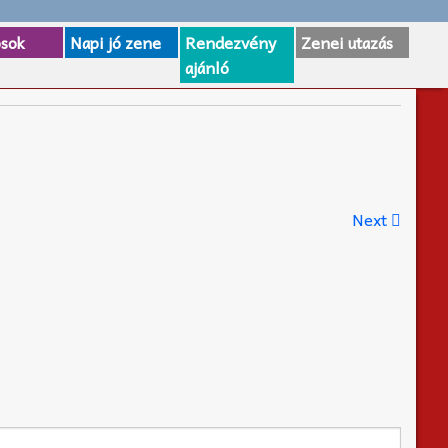
osok
Napi jó zene
Rendezvény
Zenei utazás
ajánló
Next