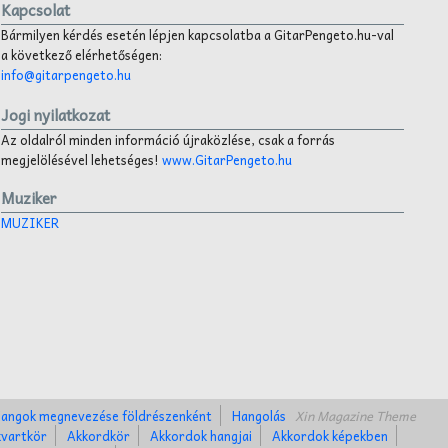
Kapcsolat
Bármilyen kérdés esetén lépjen kapcsolatba a GitarPengeto.hu-val
a következő elérhetőségen:
info@gitarpengeto.hu
Jogi nyilatkozat
Az oldalról minden információ újraközlése, csak a forrás
megjelölésével lehetséges!
www.GitarPengeto.hu
Muziker
MUZIKER
angok megnevezése földrészenként
Hangolás
Xin Magazine Theme
kvartkör
Akkordkör
Akkordok hangjai
Akkordok képekben