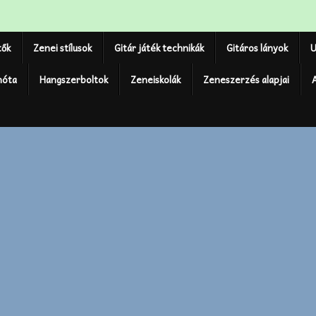
tők
Zenei stílusok
Gitár játék technikák
Gitáros lányok
U
nóta
Hangszerboltok
Zeneiskolák
Zeneszerzés alapjai