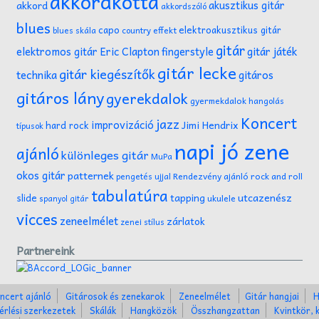
akkordkotta
akusztikus gitár
akkord
akkordszóló
blues
capo
elektroakusztikus gitár
effekt
blues skála
country
gitár
gitár játék
elektromos gitár
Eric Clapton
fingerstyle
gitár lecke
gitár kiegészítők
technika
gitáros
gitáros lány
gyerekdalok
gyermekdalok
hangolás
Koncert
jazz
improvizáció
Jimi Hendrix
hard rock
típusok
napi jó zene
ajánló
különleges gitár
MuPa
okos gitár
patternek
Rendezvény ajánló
rock and roll
pengetés ujjal
tabulatúra
tapping
utcazenész
slide
ukulele
spanyol gitár
vicces
zeneelmélet
zárlatok
zenei stílus
Partnereink
ncert ajánló
Gitárosok és zenekarok
Zeneelmélet
Gitár hangjai
H
érlési szerkezetek
Skálák
Hangközök
Összhangzattan
Kvintkör, 