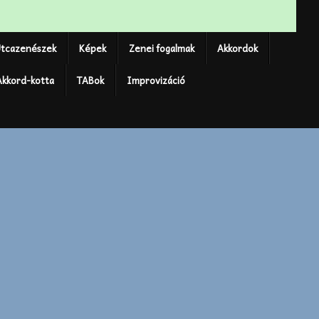
tcazenészek
Képek
Zenei fogalmak
Akkordok
Akkord-kotta
TABok
Improvizáció