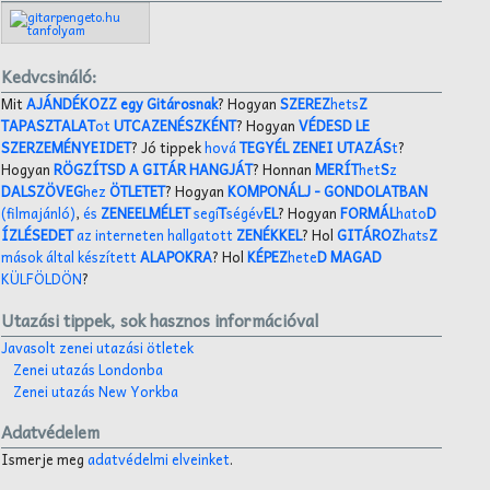
Kedvcsináló:
Mit
AJÁNDÉKOZZ egy Gitárosnak
? Hogyan
SZEREZ
hets
Z
TAPASZTALAT
ot
UTCAZENÉSZKÉNT
? Hogyan
VÉDESD LE
SZERZEMÉNYEIDET
? Jó tippek
hová
TEGYÉL ZENEI UTAZÁS
t
?
Hogyan
RÖGZÍTSD A GITÁR HANGJÁT
? Honnan
MERÍT
het
S
z
DALSZÖVEG
hez
ÖTLETET
? Hogyan
KOMPONÁLJ
- GONDOLATBAN
(filmajánló)
,
és
ZENEELMÉLET
segí
T
ségév
EL
? Hogyan
FORMÁL
hato
D
ÍZLÉSEDET
az interneten hallgatott
ZENÉKKEL
? Hol
GITÁROZ
hats
Z
mások által készített
ALAPOKRA
? Hol
KÉPEZ
hete
D MAGAD
KÜLFÖLDÖN
?
Utazási tippek, sok hasznos információval
Javasolt zenei utazási ötletek
Zenei utazás Londonba
Zenei utazás New Yorkba
Adatvédelem
Ismerje meg
adatvédelmi elveinket
.