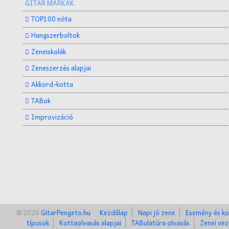
GITÁR MÁRKÁK
TOP100 nóta
Hangszerboltok
Zeneiskolák
Zeneszerzés alapjai
Akkord-kotta
TABok
Improvizáció
© 2026
GitarPengeto.hu
Kezdőlap
Napi jó zene
Esemény és ko
típusok
Kottaolvasás alapjai
TABulatúra olvasás
Zenei vez