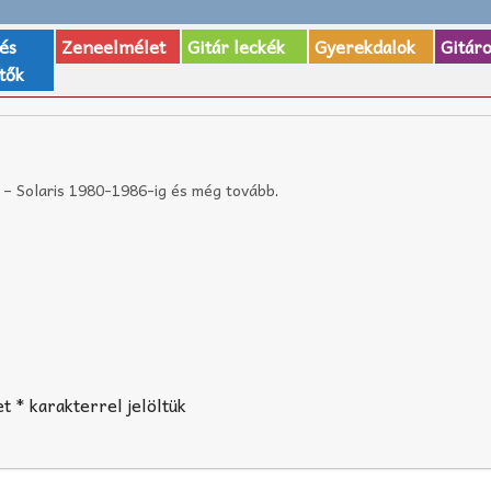
 és
Zeneelmélet
Gitár leckék
Gyerekdalok
Gitár
tők
i – Solaris 1980-1986-ig és még tovább
.
et
*
karakterrel jelöltük