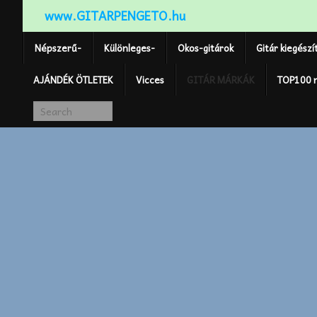
www.GITARPENGETO.hu
Népszerű-
Különleges-
Okos-gitárok
Gitár kiegészí
AJÁNDÉK ÖTLETEK
Vicces
GITÁR MÁRKÁK
TOP100 