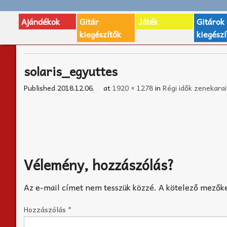
Ajándékok
Gitár
Játék
Gitárok
kiegészítők
kiegészí
solaris_egyuttes
Published
2018.12.06.
at
1920 × 1278
in
Régi idők zenekara
Vélemény, hozzászólás?
Az e-mail címet nem tesszük közzé.
A kötelező mezők
Hozzászólás
*