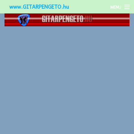
www.GITARPENGETO.hu
MENU
Népszerű-
Különleges-
Okos-gitárok
Gitár kiegészítők
Zenei stílusok
Gitár játék technikák
Gitáros lányok
Utcazenészek
Képek