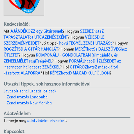
Kedvcsináló:
Mit
AJÁNDÉKOZZ egy Gitárosnak
? Hogyan
SZEREZ
hets
Z
TAPASZTALAT
ot
UTCAZENÉSZKÉNT
? Hogyan
VÉDESD LE
SZERZEMÉNYEIDET
? Jó tippek
hová
TEGYÉL ZENEI UTAZÁS
t
? Hogyan
RÖGZÍTSD A GITÁR HANGJÁT
? Honnan
MERÍT
het
S
z
DALSZÖVEG
hez
ÖTLETET
? Hogyan
KOMPONÁLJ
- GONDOLATBAN
(filmajánló)
,
és
ZENEELMÉLET
segí
T
ségév
EL
? Hogyan
FORMÁL
hato
D ÍZLÉSEDET
az
interneten hallgatott
ZENÉKKEL
? Hol
GITÁROZ
hats
Z
mások által
készített
ALAPOKRA
? Hol
KÉPEZ
hete
D MAGAD
KÜLFÖLDÖN
?
Utazási tippek, sok hasznos információval
Javasolt zenei utazási ötletek
Zenei utazás Londonba
Zenei utazás New Yorkba
Adatvédelem
Ismerje meg
adatvédelmi elveinket
.
Kapcsolat