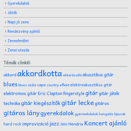
Gyerekdalok
Játék
Napi jó zene
Rendezvény ajánló
Zeneelmélet
Zenei utazás
Témák címkéi
akkordkotta
akusztikus gitár
akkord
akkordszóló
blues
capo
elektroakusztikus gitár
effekt
blues skála
country
gitár
gitár játék
elektromos gitár
Eric Clapton
fingerstyle
gitár lecke
gitár kiegészítők
technika
gitáros
gitáros lány
gyerekdalok
gyermekdalok
hangolás típusok
Koncert ajánló
jazz
improvizáció
Jimi Hendrix
hard rock