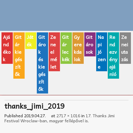
Zenei fogalmak
Akkordok
Ajá
Git
Ját
Git
Ze
Git
Gy
Git
Na
Re
Ze
AJÁNDÉK ÖTLETEK
nd
ár
ék
áro
ne
ár
ere
áro
pi
nd
nei
éko
kie
k
el
lec
kda
sok
jó
ezv
uta
Vicces
k
gés
és
mé
kék
lok
zen
ény
zás
GITÁR MÁRKÁK
zít
kie
let
e
ajá
ők
gés
nló
TOP100 nóta
zít
ők
Hangszerboltok
thanks_jimi_2019
Zeneiskolák
Published
2019.04.27.
at
2717 × 1016
in
17. Thanks Jimi
Zeneszerzés alapjai
Festival Wroclaw-ban, magyar fellépővel is
.