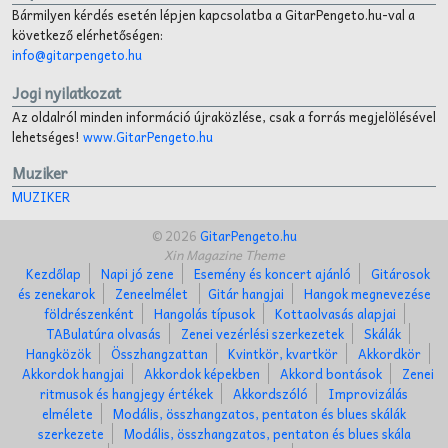
Bármilyen kérdés esetén lépjen kapcsolatba a GitarPengeto.hu-val a
következő elérhetőségen:
info@gitarpengeto.hu
Jogi nyilatkozat
Az oldalról minden információ újraközlése, csak a forrás megjelölésével
lehetséges!
www.GitarPengeto.hu
Muziker
MUZIKER
© 2026
GitarPengeto.hu
Xin Magazine Theme
Kezdőlap
Napi jó zene
Esemény és koncert ajánló
Gitárosok
és zenekarok
Zeneelmélet
Gitár hangjai
Hangok megnevezése
földrészenként
Hangolás típusok
Kottaolvasás alapjai
TABulatúra olvasás
Zenei vezérlési szerkezetek
Skálák
Hangközök
Összhangzattan
Kvintkör, kvartkör
Akkordkör
Akkordok hangjai
Akkordok képekben
Akkord bontások
Zenei
ritmusok és hangjegy értékek
Akkordszóló
Improvizálás
elmélete
Modális, összhangzatos, pentaton és blues skálák
szerkezete
Modális, összhangzatos, pentaton és blues skála