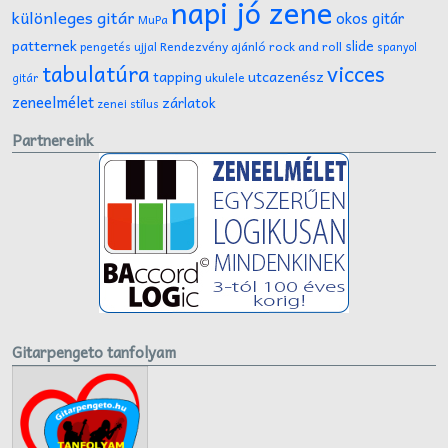
napi jó zene
különleges gitár
okos gitár
MuPa
patternek
slide
Rendezvény ajánló
rock and roll
pengetés ujjal
spanyol
tabulatúra
vicces
tapping
utcazenész
ukulele
gitár
zeneelmélet
zárlatok
zenei stílus
Partnereink
Gitarpengeto tanfolyam