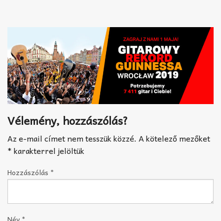
Akkord-kotta
TABok
Improvizáció
Vélemény, hozzászólás?
Az e-mail címet nem tesszük közzé.
A kötelező mezőket
*
karakterrel jelöltük
Hozzászólás
*
Név
*