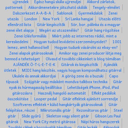
ujjrendek
Egész hangú skála ujjrendjei
Akkord zárlatok,
patternek
Akkordmenetekre játszható skálák
Tengely-elmélet
Dalszerkezet A-A-B-A
Sablonok
Gyermekdalok
Zenei
utazás
London
New York
Srí Lanka hangjai
Utazás előtti
ellenőrző lista
Gitár kiegészítők
Sör, bor, pálinka és a magyar
zenei élet alapja
Megéri az utcazenélés?
Gitár hang rögzítése
Zenei ízlésformálás
Miért jobb az internetes rádió, mint a
kereskedelmi
Hogyan tudod levédetni szerzeményeidet?
1001
lemez, amit hallanod kell
Hogyan tudunk vásárolni az ebay-en?
Zenei alapok gitárosoknak
Amikor egy zenei producer látja meg
benned a tehetséget
Olvasd el további cikkeinket is blog témában
AJÁNDÉK Ö-T-L-E-T-E-K
Gitárok és kiegészítők
Ajándék
ötletek
MIDI hang készítés, vagyis hogyan komponálhatsz gitárral
Ukulele és annak akkordjai
A görög zene és a buzuki
Capo
típusok
Szájgitár vagy másként mondva talkbox technika
Gitár
nyak és húrmagasság beállítása
Lehetőségek iPhone, iPod, iPad
gitározásra
Használj hangoló automatát
Effekt pedálok
összekötése
Looper pedal
Gitár effektek ajánlott sorrendje
Szoftveres effektek + külső hangkártyák gitárosoknak
Gitár
felépítése, részei
Mikrotonális gitár
Rezonátoros gitár
Steel
gitár
Slide gyűrű
Skeleton vagy silent gitár
Gibson Les Paul
gitárok
New York City metró gitárosa
Népi húros hangszerek
További cikkek a hozzávalók témában
Gitár leckék
Akkordok