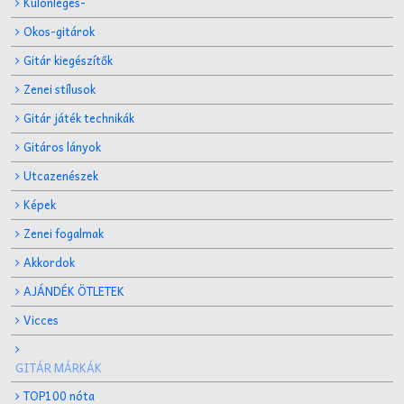
Különleges-
Okos-gitárok
Gitár kiegészítők
Zenei stílusok
Gitár játék technikák
Gitáros lányok
Utcazenészek
Képek
Zenei fogalmak
Akkordok
AJÁNDÉK ÖTLETEK
Vicces
GITÁR MÁRKÁK
TOP100 nóta