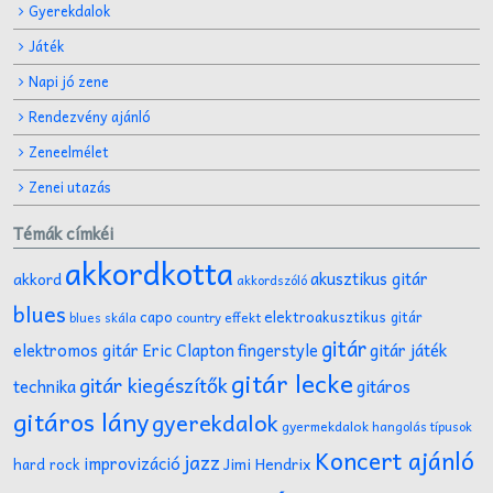
Gyerekdalok
Játék
Napi jó zene
Rendezvény ajánló
Zeneelmélet
Zenei utazás
Témák címkéi
akkordkotta
akusztikus gitár
akkord
akkordszóló
blues
capo
elektroakusztikus gitár
effekt
blues skála
country
gitár
gitár játék
elektromos gitár
Eric Clapton
fingerstyle
gitár lecke
gitár kiegészítők
technika
gitáros
gitáros lány
gyerekdalok
gyermekdalok
hangolás típusok
Koncert ajánló
jazz
improvizáció
Jimi Hendrix
hard rock