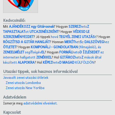
Kedvcsináló:
Mit
AJÁNDÉKOZZ egy Gitárosnak
? Hogyan
SZEREZ
hets
Z
TAPASZTALAT
ot
UTCAZENÉSZKÉNT
? Hogyan
VÉDESD LE
SZERZEMÉNYEIDET
? Jó tippek
hová
TEGYÉL ZENEI UTAZÁS
t
? Hogyan
RÖGZÍTSD A GITÁR HANGJÁT
? Honnan
MERÍT
het
S
z
DALSZÖVEG
hez
ÖTLETET
? Hogyan
KOMPONÁLJ
- GONDOLATBAN
(filmajánló)
,
és
ZENEELMÉLET
segí
T
ségév
EL
? Hogyan
FORMÁL
hato
D ÍZLÉSEDET
az
interneten hallgatott
ZENÉKKEL
? Hol
GITÁROZ
hats
Z
mások által
készített
ALAPOKRA
? Hol
KÉPEZ
hete
D MAGAD
KÜLFÖLDÖN
?
Utazási tippek, sok hasznos információval
Javasolt zenei utazási ötletek
Zenei utazás Londonba
Zenei utazás New Yorkba
Adatvédelem
Ismerje meg
adatvédelmi elveinket
.
Kapcsolat