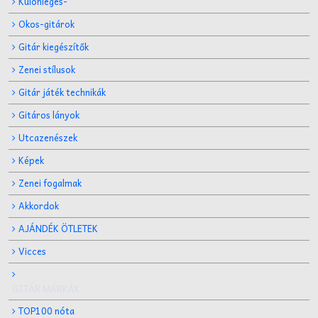
Különleges-
Okos-gitárok
Gitár kiegészítők
Zenei stílusok
Gitár játék technikák
Gitáros lányok
Utcazenészek
Képek
Zenei fogalmak
Akkordok
AJÁNDÉK ÖTLETEK
Vicces
GITÁR MÁRKÁK
TOP100 nóta