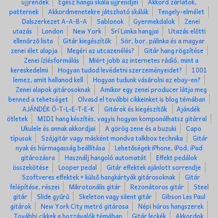
ujjrendek
Egész hangú skála ujjrendjei
Akkord zárlatok,
patternek
Akkordmenetekre játszható skálák
Tengely-elmélet
Dalszerkezet A-A-B-A
Sablonok
Gyermekdalok
Zenei
utazás
London
New York
Srí Lanka hangjai
Utazás előtti
ellenőrző lista
Gitár kiegészítők
Sör, bor, pálinka és a magyar
zenei élet alapja
Megéri az utcazenélés?
Gitár hang rögzítése
Zenei ízlésformálás
Miért jobb az internetes rádió, mint a
kereskedelmi
Hogyan tudod levédetni szerzeményeidet?
1001
lemez, amit hallanod kell
Hogyan tudunk vásárolni az ebay-en?
Zenei alapok gitárosoknak
Amikor egy zenei producer látja meg
benned a tehetséget
Olvasd el további cikkeinket is blog témában
AJÁNDÉK Ö-T-L-E-T-E-K
Gitárok és kiegészítők
Ajándék
ötletek
MIDI hang készítés, vagyis hogyan komponálhatsz gitárral
Ukulele és annak akkordjai
A görög zene és a buzuki
Capo
típusok
Szájgitár vagy másként mondva talkbox technika
Gitár
nyak és húrmagasság beállítása
Lehetőségek iPhone, iPod, iPad
gitározásra
Használj hangoló automatát
Effekt pedálok
összekötése
Looper pedal
Gitár effektek ajánlott sorrendje
Szoftveres effektek + külső hangkártyák gitárosoknak
Gitár
felépítése, részei
Mikrotonális gitár
Rezonátoros gitár
Steel
gitár
Slide gyűrű
Skeleton vagy silent gitár
Gibson Les Paul
gitárok
New York City metró gitárosa
Népi húros hangszerek
További cikkek a hozzávalók témában
Gitár leckék
Akkordok