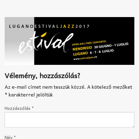
Akkord-kotta
TABok
Improvizáció
Vélemény, hozzászólás?
Az e-mail címet nem tesszük közzé.
A kötelező mezőket
*
karakterrel jelöltük
Hozzászólás
*
Név
*