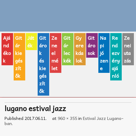
Zenei fogalmak
Akkordok
Ajá
Git
Ját
Git
Ze
Git
Gy
Git
Na
Re
Ze
AJÁNDÉK ÖTLETEK
nd
ár
ék
áro
ne
ár
ere
áro
pi
nd
nei
éko
kie
k
el
lec
kda
sok
jó
ezv
uta
Vicces
k
gés
és
mé
kék
lok
zen
ény
zás
GITÁR MÁRKÁK
zít
kie
let
e
ajá
ők
gés
nló
TOP100 nóta
zít
ők
Hangszerboltok
lugano estival jazz
Zeneiskolák
Published
2017.06.11.
at
960 × 355
in
Estival Jazz Lugano-
Zeneszerzés alapjai
ban
.