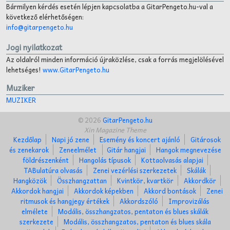
Bármilyen kérdés esetén lépjen kapcsolatba a GitarPengeto.hu-val a
következő elérhetőségen:
info@gitarpengeto.hu
Jogi nyilatkozat
Az oldalról minden információ újraközlése, csak a forrás megjelölésével
lehetséges!
www.GitarPengeto.hu
Muziker
MUZIKER
© 2026
GitarPengeto.hu
Xin Magazine Theme
Kezdőlap
Napi jó zene
Esemény és koncert ajánló
Gitárosok
és zenekarok
Zeneelmélet
Gitár hangjai
Hangok megnevezése
földrészenként
Hangolás típusok
Kottaolvasás alapjai
TABulatúra olvasás
Zenei vezérlési szerkezetek
Skálák
Hangközök
Összhangzattan
Kvintkör, kvartkör
Akkordkör
Akkordok hangjai
Akkordok képekben
Akkord bontások
Zenei
ritmusok és hangjegy értékek
Akkordszóló
Improvizálás
elmélete
Modális, összhangzatos, pentaton és blues skálák
szerkezete
Modális, összhangzatos, pentaton és blues skála