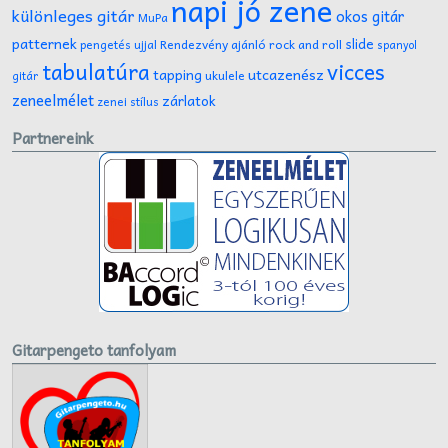
napi jó zene
különleges gitár
okos gitár
MuPa
patternek
slide
Rendezvény ajánló
rock and roll
pengetés ujjal
spanyol
tabulatúra
vicces
tapping
utcazenész
ukulele
gitár
zeneelmélet
zárlatok
zenei stílus
Partnereink
Gitarpengeto tanfolyam