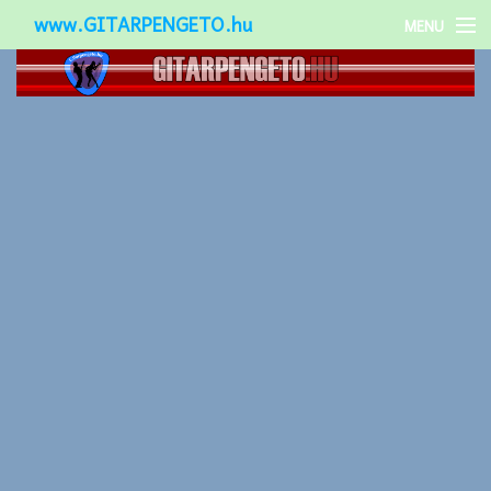
www.GITARPENGETO.hu
MENU
Népszerű-
Különleges-
Okos-gitárok
Gitár kiegészítők
Zenei stílusok
Gitár játék technikák
Gitáros lányok
Utcazenészek
Képek