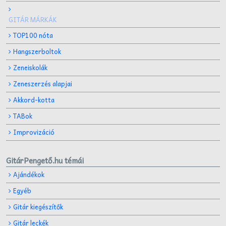
GITÁR MÁRKÁK
TOP100 nóta
Hangszerboltok
Zeneiskolák
Zeneszerzés alapjai
Akkord-kotta
TABok
Improvizáció
GitárPengető.hu témái
Ajándékok
Egyéb
Gitár kiegészítők
Gitár leckék