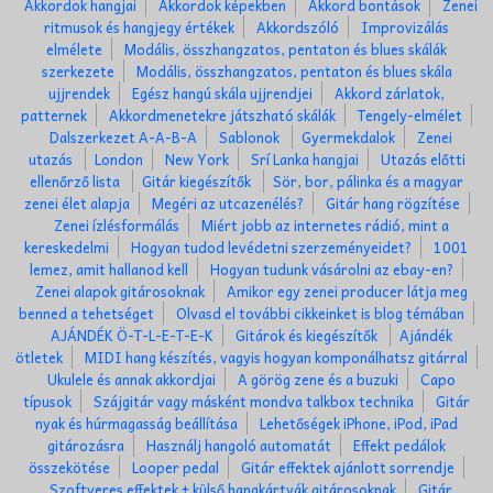
Akkordok hangjai
Akkordok képekben
Akkord bontások
Zenei
ritmusok és hangjegy értékek
Akkordszóló
Improvizálás
elmélete
Modális, összhangzatos, pentaton és blues skálák
szerkezete
Modális, összhangzatos, pentaton és blues skála
ujjrendek
Egész hangú skála ujjrendjei
Akkord zárlatok,
patternek
Akkordmenetekre játszható skálák
Tengely-elmélet
Dalszerkezet A-A-B-A
Sablonok
Gyermekdalok
Zenei
utazás
London
New York
Srí Lanka hangjai
Utazás előtti
ellenőrző lista
Gitár kiegészítők
Sör, bor, pálinka és a magyar
zenei élet alapja
Megéri az utcazenélés?
Gitár hang rögzítése
Zenei ízlésformálás
Miért jobb az internetes rádió, mint a
kereskedelmi
Hogyan tudod levédetni szerzeményeidet?
1001
lemez, amit hallanod kell
Hogyan tudunk vásárolni az ebay-en?
Zenei alapok gitárosoknak
Amikor egy zenei producer látja meg
benned a tehetséget
Olvasd el további cikkeinket is blog témában
AJÁNDÉK Ö-T-L-E-T-E-K
Gitárok és kiegészítők
Ajándék
ötletek
MIDI hang készítés, vagyis hogyan komponálhatsz gitárral
Ukulele és annak akkordjai
A görög zene és a buzuki
Capo
típusok
Szájgitár vagy másként mondva talkbox technika
Gitár
nyak és húrmagasság beállítása
Lehetőségek iPhone, iPod, iPad
gitározásra
Használj hangoló automatát
Effekt pedálok
összekötése
Looper pedal
Gitár effektek ajánlott sorrendje
Szoftveres effektek + külső hangkártyák gitárosoknak
Gitár