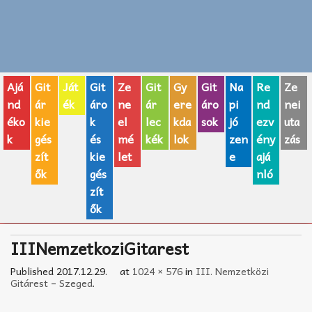
Zenei fogalmak
Akkordok
Ajá
Git
Ját
Git
Ze
Git
Gy
Git
Na
Re
Ze
AJÁNDÉK ÖTLETEK
nd
ár
ék
áro
ne
ár
ere
áro
pi
nd
nei
éko
kie
k
el
lec
kda
sok
jó
ezv
uta
Vicces
k
gés
és
mé
kék
lok
zen
ény
zás
GITÁR MÁRKÁK
zít
kie
let
e
ajá
ők
gés
nló
TOP100 nóta
zít
ők
Hangszerboltok
IIINemzetkoziGitarest
Zeneiskolák
Published
2017.12.29.
at
1024 × 576
in
III. Nemzetközi
Zeneszerzés alapjai
Gitárest – Szeged
.