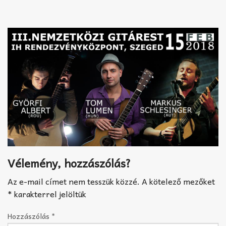
Akkord-kotta
TABok
Improvizáció
Vélemény, hozzászólás?
Az e-mail címet nem tesszük közzé.
A kötelező mezőket
*
karakterrel jelöltük
Hozzászólás
*