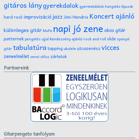
gitáros lány
gyerekdalok
gyermekdalok
hangolás típusok
Koncert ajánló
jazz
improvizáció
Jimi Hendrix
hard rock
napi jó zene
különleges gitár
okos gitár
MuPa
patternek
slide
Rendezvény ajánló
rock and roll
pengetés ujjal
spanyol
tabulatúra
vicces
tapping
utcazenész
ukulele
gitár
zeneelmélet
zárlatok
zenei stílus
Partnereink
Gitarpengeto tanfolyam