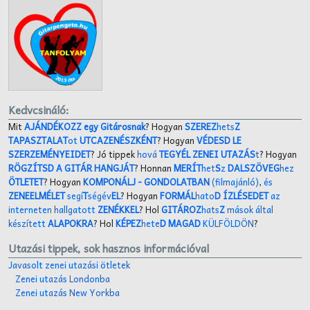
Kedvcsináló:
Mit
AJÁNDÉKOZZ egy Gitárosnak
? Hogyan
SZEREZ
hets
Z
TAPASZTALAT
ot
UTCAZENÉSZKÉNT
? Hogyan
VÉDESD LE
SZERZEMÉNYEIDET
? Jó tippek
hová
TEGYÉL ZENEI UTAZÁS
t
? Hogyan
RÖGZÍTSD A GITÁR HANGJÁT
? Honnan
MERÍT
het
S
z
DALSZÖVEG
hez
ÖTLETET
? Hogyan
KOMPONÁLJ
- GONDOLATBAN
(filmajánló)
,
és
ZENEELMÉLET
segí
T
ségév
EL
? Hogyan
FORMÁL
hato
D ÍZLÉSEDET
az
interneten hallgatott
ZENÉKKEL
? Hol
GITÁROZ
hats
Z
mások által
készített
ALAPOKRA
? Hol
KÉPEZ
hete
D MAGAD
KÜLFÖLDÖN
?
Utazási tippek, sok hasznos információval
Javasolt zenei utazási ötletek
Zenei utazás Londonba
Zenei utazás New Yorkba