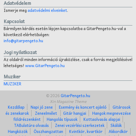
Adatvédelem
Ismerje meg
adatvédelmi elveinket
.
Kapcsolat
Bármilyen kérdés esetén lépjen kapcsolatba a GitarPengeto.hu-val a
következő elérhetőségen:
info@gitarpengeto.hu
Jogi nyilatkozat
Az oldalról minden információ újraközlése, csak a forrás megjelölésével
lehetséges!
www.GitarPengeto.hu
Muziker
MUZIKER
© 2026
GitarPengeto.hu
Xin Magazine Theme
Kezdőlap
Napi jó zene
Esemény és koncert ajánló
Gitárosok
és zenekarok
Zeneelmélet
Gitár hangjai
Hangok megnevezése
földrészenként
Hangolás típusok
Kottaolvasás alapjai
TABulatúra olvasás
Zenei vezérlési szerkezetek
Skálák
Hangközök
Összhangzattan
Kvintkör, kvartkör
Akkordkör