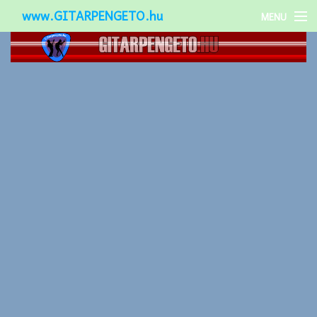
www.GITARPENGETO.hu
MENU
Népszerű-
Különleges-
Okos-gitárok
Gitár kiegészítők
Zenei stílusok
Gitár játék technikák
Gitáros lányok
Utcazenészek
Képek