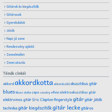
Gitárok és kiegészítők
Gitárosok
Gyerekdalok
Játék
Napi jó zene
Rendezvény ajánló
Zeneelmélet
Zenei utazás
Témák címkéi
akkordkotta
akusztikus gitár
akkord
akkordszóló
blues
capo
elektroakusztikus gitár
effekt
blues skála
country
gitár
gitár játék
elektromos gitár
Eric Clapton
fingerstyle
gitár lecke
gitár kiegészítők
technika
gitáros