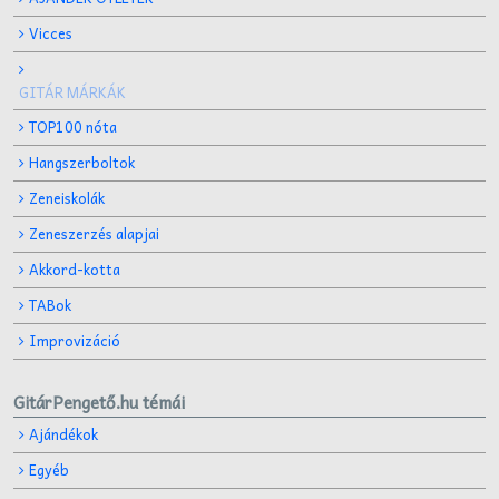
Vicces
GITÁR MÁRKÁK
TOP100 nóta
Hangszerboltok
Zeneiskolák
Zeneszerzés alapjai
Akkord-kotta
TABok
Improvizáció
GitárPengető.hu témái
Ajándékok
Egyéb