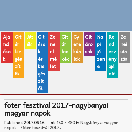
Zenei fogalmak
Akkordok
Ajá
Git
Ját
Git
Ze
Git
Gy
Git
Na
Re
Ze
AJÁNDÉK ÖTLETEK
nd
ár
ék
áro
ne
ár
ere
áro
pi
nd
nei
éko
kie
k
el
lec
kda
sok
jó
ezv
uta
Vicces
k
gés
és
mé
kék
lok
zen
ény
zás
GITÁR MÁRKÁK
zít
kie
let
e
ajá
ők
gés
nló
TOP100 nóta
zít
ők
Hangszerboltok
foter fesztival 2017-nagybanyai
Zeneiskolák
magyar napok
Zeneszerzés alapjai
Published
2017.06.16.
at
480 × 480
in
Nagybányai magyar
napok – Főtér fesztivál 2017.
.