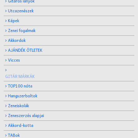
Gitáros lányok
Utcazenészek
Képek
Zenei fogalmak
Akkordok
AJÁNDÉK ÖTLETEK
Vicces
GITÁR MÁRKÁK
TOP100 nóta
Hangszerboltok
Zeneiskolák
Zeneszerzés alapjai
Akkord-kotta
TABok