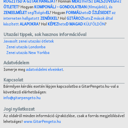
RÖGZÍTSD A GITÁR HANGJÁT
? Honnan
MERÍT
het
S
z
DALSZÖVEG
hez
ÖTLETET
? Hogyan
KOMPONÁLJ
- GONDOLATBAN
(filmajánló)
,
és
ZENEELMÉLET
segí
T
ségév
EL
? Hogyan
FORMÁL
hato
D ÍZLÉSEDET
az
interneten hallgatott
ZENÉKKEL
? Hol
GITÁROZ
hats
Z
mások által
készített
ALAPOKRA
? Hol
KÉPEZ
hete
D MAGAD
KÜLFÖLDÖN
?
Utazási tippek, sok hasznos információval
Javasolt zenei utazási ötletek
Zenei utazás Londonba
Zenei utazás New Yorkba
Adatvédelem
Ismerje meg
adatvédelmi elveinket
.
Kapcsolat
Bármilyen kérdés esetén lépjen kapcsolatba a GitarPengeto.hu-val a
következő elérhetőségen:
info@gitarpengeto.hu
Jogi nyilatkozat
Az oldalról minden információ újraközlése, csak a forrás megjelölésével
lehetséges!
www.GitarPengeto.hu