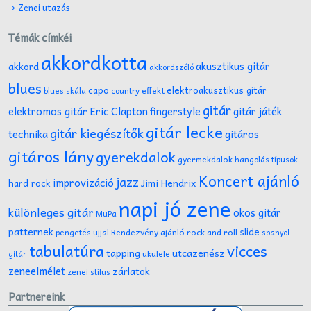
Zenei utazás
Témák címkéi
akkordkotta
akusztikus gitár
akkord
akkordszóló
blues
capo
elektroakusztikus gitár
effekt
blues skála
country
gitár
gitár játék
elektromos gitár
Eric Clapton
fingerstyle
gitár lecke
gitár kiegészítők
technika
gitáros
gitáros lány
gyerekdalok
gyermekdalok
hangolás típusok
Koncert ajánló
jazz
improvizáció
Jimi Hendrix
hard rock
napi jó zene
különleges gitár
okos gitár
MuPa
patternek
slide
Rendezvény ajánló
rock and roll
pengetés ujjal
spanyol
tabulatúra
vicces
tapping
utcazenész
ukulele
gitár
zeneelmélet
zárlatok
zenei stílus
Partnereink