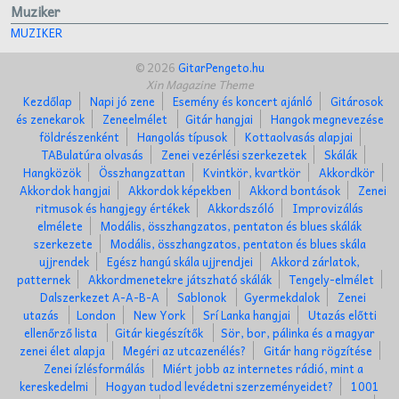
Muziker
MUZIKER
© 2026
GitarPengeto.hu
Xin Magazine Theme
Kezdőlap
Napi jó zene
Esemény és koncert ajánló
Gitárosok
és zenekarok
Zeneelmélet
Gitár hangjai
Hangok megnevezése
földrészenként
Hangolás típusok
Kottaolvasás alapjai
TABulatúra olvasás
Zenei vezérlési szerkezetek
Skálák
Hangközök
Összhangzattan
Kvintkör, kvartkör
Akkordkör
Akkordok hangjai
Akkordok képekben
Akkord bontások
Zenei
ritmusok és hangjegy értékek
Akkordszóló
Improvizálás
elmélete
Modális, összhangzatos, pentaton és blues skálák
szerkezete
Modális, összhangzatos, pentaton és blues skála
ujjrendek
Egész hangú skála ujjrendjei
Akkord zárlatok,
patternek
Akkordmenetekre játszható skálák
Tengely-elmélet
Dalszerkezet A-A-B-A
Sablonok
Gyermekdalok
Zenei
utazás
London
New York
Srí Lanka hangjai
Utazás előtti
ellenőrző lista
Gitár kiegészítők
Sör, bor, pálinka és a magyar
zenei élet alapja
Megéri az utcazenélés?
Gitár hang rögzítése
Zenei ízlésformálás
Miért jobb az internetes rádió, mint a
kereskedelmi
Hogyan tudod levédetni szerzeményeidet?
1001