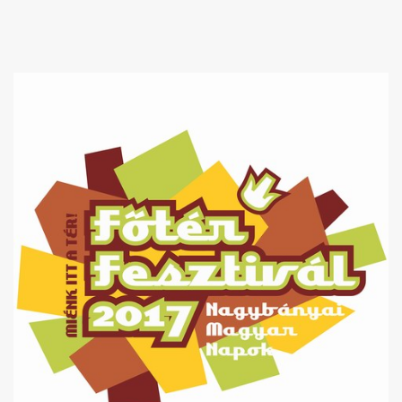
Akkord-kotta
TABok
Improvizáció