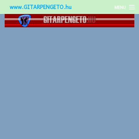
www.GITARPENGETO.hu
MENU
Népszerű-
Különleges-
Okos-gitárok
Gitár kiegészítők
Zenei stílusok
Gitár játék technikák
Gitáros lányok
Utcazenészek
Képek