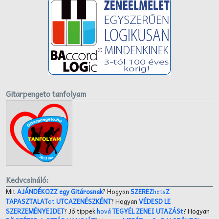
Gitarpengeto tanfolyam
Kedvcsináló:
Mit
AJÁNDÉKOZZ egy Gitárosnak
? Hogyan
SZEREZ
hets
Z
TAPASZTALAT
ot
UTCAZENÉSZKÉNT
? Hogyan
VÉDESD LE
SZERZEMÉNYEIDET
? Jó tippek
hová
TEGYÉL ZENEI UTAZÁS
t
? Hogyan