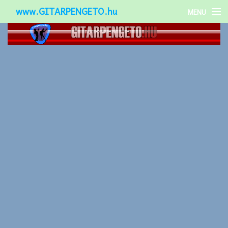
www.GITARPENGETO.hu
MENU
Népszerű-
Különleges-
Okos-gitárok
Gitár kiegészítők
Zenei stílusok
Gitár játék technikák
Gitáros lányok
Utcazenészek
Képek