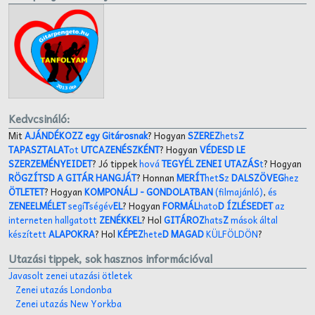
Kedvcsináló:
Mit
AJÁNDÉKOZZ egy Gitárosnak
? Hogyan
SZEREZ
hets
Z
TAPASZTALAT
ot
UTCAZENÉSZKÉNT
? Hogyan
VÉDESD LE
SZERZEMÉNYEIDET
? Jó tippek
hová
TEGYÉL ZENEI UTAZÁS
t
? Hogyan
RÖGZÍTSD A GITÁR HANGJÁT
? Honnan
MERÍT
het
S
z
DALSZÖVEG
hez
ÖTLETET
? Hogyan
KOMPONÁLJ
- GONDOLATBAN
(filmajánló)
,
és
ZENEELMÉLET
segí
T
ségév
EL
? Hogyan
FORMÁL
hato
D ÍZLÉSEDET
az
interneten hallgatott
ZENÉKKEL
? Hol
GITÁROZ
hats
Z
mások által
készített
ALAPOKRA
? Hol
KÉPEZ
hete
D MAGAD
KÜLFÖLDÖN
?
Utazási tippek, sok hasznos információval
Javasolt zenei utazási ötletek
Zenei utazás Londonba
Zenei utazás New Yorkba