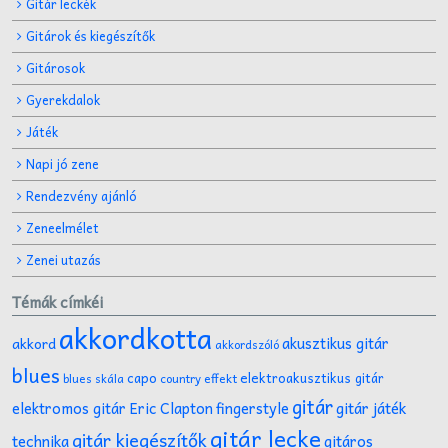
Gitár leckék
Gitárok és kiegészítők
Gitárosok
Gyerekdalok
Játék
Napi jó zene
Rendezvény ajánló
Zeneelmélet
Zenei utazás
Témák címkéi
akkordkotta
akusztikus gitár
akkord
akkordszóló
blues
capo
elektroakusztikus gitár
effekt
blues skála
country
gitár
gitár játék
elektromos gitár
Eric Clapton
fingerstyle
gitár lecke
gitár kiegészítők
technika
gitáros