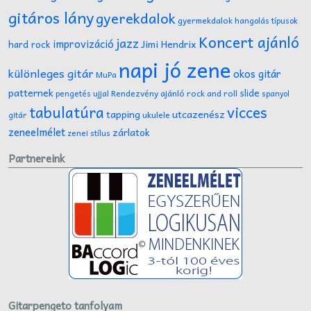
gitáros lány
gyerekdalok
gyermekdalok
hangolás típusok
Koncert ajánló
jazz
improvizáció
Jimi Hendrix
hard rock
napi jó zene
különleges gitár
okos gitár
MuPa
patternek
slide
Rendezvény ajánló
rock and roll
pengetés ujjal
spanyol
tabulatúra
vicces
tapping
utcazenész
ukulele
gitár
zeneelmélet
zárlatok
zenei stílus
Partnereink
Gitarpengeto tanfolyam