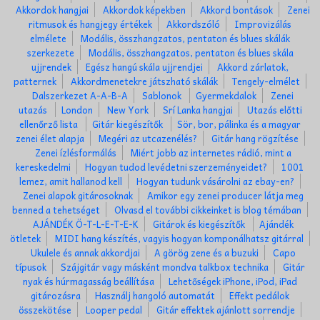
Akkordok hangjai
Akkordok képekben
Akkord bontások
Zenei
ritmusok és hangjegy értékek
Akkordszóló
Improvizálás
elmélete
Modális, összhangzatos, pentaton és blues skálák
szerkezete
Modális, összhangzatos, pentaton és blues skála
ujjrendek
Egész hangú skála ujjrendjei
Akkord zárlatok,
patternek
Akkordmenetekre játszható skálák
Tengely-elmélet
Dalszerkezet A-A-B-A
Sablonok
Gyermekdalok
Zenei
utazás
London
New York
Srí Lanka hangjai
Utazás előtti
ellenőrző lista
Gitár kiegészítők
Sör, bor, pálinka és a magyar
zenei élet alapja
Megéri az utcazenélés?
Gitár hang rögzítése
Zenei ízlésformálás
Miért jobb az internetes rádió, mint a
kereskedelmi
Hogyan tudod levédetni szerzeményeidet?
1001
lemez, amit hallanod kell
Hogyan tudunk vásárolni az ebay-en?
Zenei alapok gitárosoknak
Amikor egy zenei producer látja meg
benned a tehetséget
Olvasd el további cikkeinket is blog témában
AJÁNDÉK Ö-T-L-E-T-E-K
Gitárok és kiegészítők
Ajándék
ötletek
MIDI hang készítés, vagyis hogyan komponálhatsz gitárral
Ukulele és annak akkordjai
A görög zene és a buzuki
Capo
típusok
Szájgitár vagy másként mondva talkbox technika
Gitár
nyak és húrmagasság beállítása
Lehetőségek iPhone, iPod, iPad
gitározásra
Használj hangoló automatát
Effekt pedálok
összekötése
Looper pedal
Gitár effektek ajánlott sorrendje