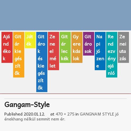
Zenei fogalmak
Akkordok
Ajá
Git
Ját
Git
Ze
Git
Gy
Git
Na
Re
Ze
AJÁNDÉK ÖTLETEK
nd
ár
ék
áro
ne
ár
ere
áro
pi
nd
nei
éko
kie
k
el
lec
kda
sok
jó
ezv
uta
Vicces
k
gés
és
mé
kék
lok
zen
ény
zás
GITÁR MÁRKÁK
zít
kie
let
e
ajá
ők
gés
nló
TOP100 nóta
zít
ők
Hangszerboltok
Gangam-Style
Zeneiskolák
Published
2020.01.12.
at
470 × 275
in
GANGNAM STYLE jó
Zeneszerzés alapjai
énekhang nélkül semmit nem ér
.