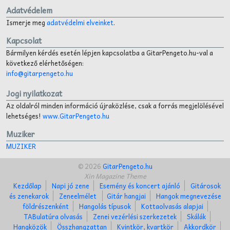
Adatvédelem
Ismerje meg
adatvédelmi elveinket
.
Kapcsolat
Bármilyen kérdés esetén lépjen kapcsolatba a GitarPengeto.hu-val a
következő elérhetőségen:
info@gitarpengeto.hu
Jogi nyilatkozat
Az oldalról minden információ újraközlése, csak a forrás megjelölésével
lehetséges!
www.GitarPengeto.hu
Muziker
MUZIKER
© 2026
GitarPengeto.hu
Xin Magazine Theme
Kezdőlap
Napi jó zene
Esemény és koncert ajánló
Gitárosok
és zenekarok
Zeneelmélet
Gitár hangjai
Hangok megnevezése
földrészenként
Hangolás típusok
Kottaolvasás alapjai
TABulatúra olvasás
Zenei vezérlési szerkezetek
Skálák
Hangközök
Összhangzattan
Kvintkör, kvartkör
Akkordkör