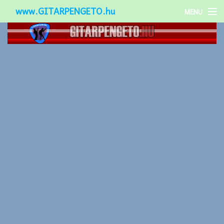
www.GITARPENGETO.hu
MENU
Népszerű-
Különleges-
Okos-gitárok
Gitár kiegészítők
Zenei stílusok
Gitár játék technikák
Gitáros lányok
Utcazenészek
Képek