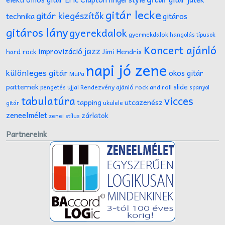
gitár lecke
gitár kiegészítők
technika
gitáros
gitáros lány
gyerekdalok
gyermekdalok
hangolás típusok
Koncert ajánló
jazz
improvizáció
Jimi Hendrix
hard rock
napi jó zene
különleges gitár
okos gitár
MuPa
patternek
slide
Rendezvény ajánló
rock and roll
pengetés ujjal
spanyol
tabulatúra
vicces
tapping
utcazenész
ukulele
gitár
zeneelmélet
zárlatok
zenei stílus
Partnereink