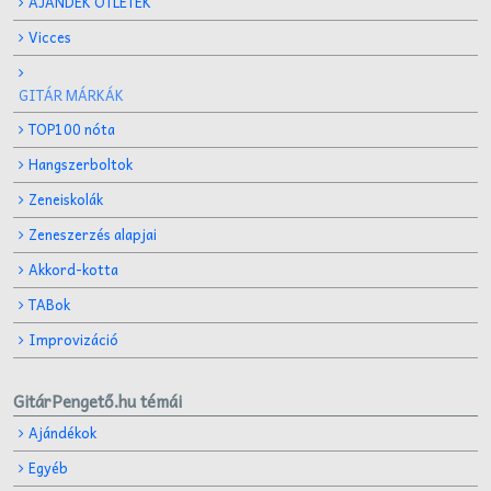
AJÁNDÉK ÖTLETEK
Vicces
GITÁR MÁRKÁK
TOP100 nóta
Hangszerboltok
Zeneiskolák
Zeneszerzés alapjai
Akkord-kotta
TABok
Improvizáció
GitárPengető.hu témái
Ajándékok
Egyéb