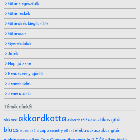
Gitár kiegészítők
Gitár leckék
Gitárok és kiegészítők
Gitárosok
Gyerekdalok
Játék
Napi jó zene
Rendezvény ajánló
Zeneelmélet
Zenei utazás
Témák címkéi
akkordkotta
akusztikus gitár
akkord
akkordszóló
blues
capo
elektroakusztikus gitár
effekt
blues skála
country
gitár
gitár játék
elektromos gitár
Eric Clapton
fingerstyle