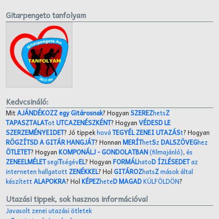
Gitarpengeto tanfolyam
Kedvcsináló:
Mit
AJÁNDÉKOZZ egy Gitárosnak
? Hogyan
SZEREZ
hets
Z
TAPASZTALAT
ot
UTCAZENÉSZKÉNT
? Hogyan
VÉDESD LE
SZERZEMÉNYEIDET
? Jó tippek
hová
TEGYÉL ZENEI UTAZÁS
t
? Hogyan
RÖGZÍTSD A GITÁR HANGJÁT
? Honnan
MERÍT
het
S
z
DALSZÖVEG
hez
ÖTLETET
? Hogyan
KOMPONÁLJ
- GONDOLATBAN
(filmajánló)
,
és
ZENEELMÉLET
segí
T
ségév
EL
? Hogyan
FORMÁL
hato
D ÍZLÉSEDET
az
interneten hallgatott
ZENÉKKEL
? Hol
GITÁROZ
hats
Z
mások által
készített
ALAPOKRA
? Hol
KÉPEZ
hete
D MAGAD
KÜLFÖLDÖN
?
Utazási tippek, sok hasznos információval
Javasolt zenei utazási ötletek