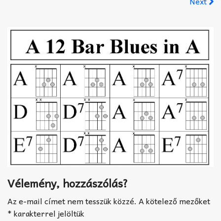
Next
Akkord-kotta
TABok
Improvizáció
Vélemény, hozzászólás?
Az e-mail címet nem tesszük közzé.
A kötelező mezőket
*
karakterrel jelöltük