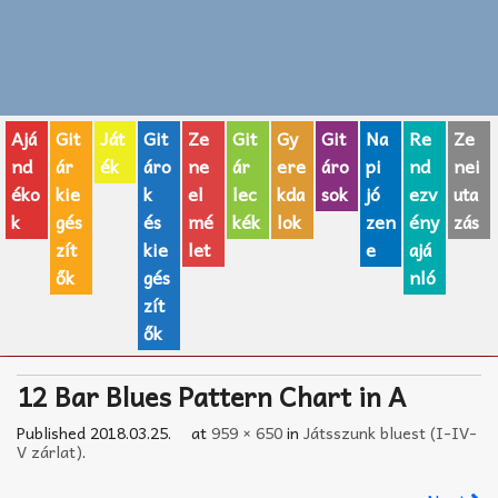
Zenei fogalmak
Akkordok
Ajá
Git
Ját
Git
Ze
Git
Gy
Git
Na
Re
Ze
AJÁNDÉK ÖTLETEK
nd
ár
ék
áro
ne
ár
ere
áro
pi
nd
nei
éko
kie
k
el
lec
kda
sok
jó
ezv
uta
Vicces
k
gés
és
mé
kék
lok
zen
ény
zás
GITÁR MÁRKÁK
zít
kie
let
e
ajá
ők
gés
nló
TOP100 nóta
zít
ők
Hangszerboltok
12 Bar Blues Pattern Chart in A
Zeneiskolák
Published
2018.03.25.
at
959 × 650
in
Játsszunk bluest (I-IV-
Zeneszerzés alapjai
V zárlat)
.