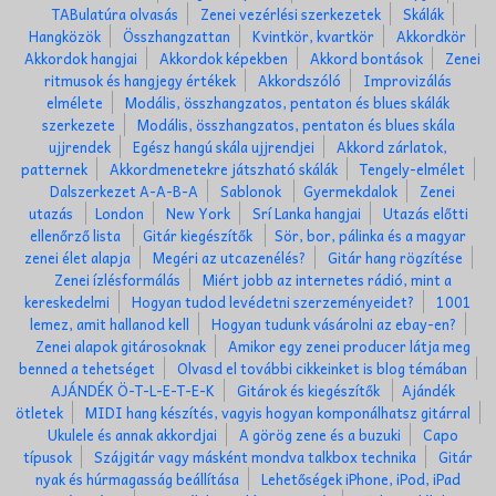
TABulatúra olvasás
Zenei vezérlési szerkezetek
Skálák
Hangközök
Összhangzattan
Kvintkör, kvartkör
Akkordkör
Akkordok hangjai
Akkordok képekben
Akkord bontások
Zenei
ritmusok és hangjegy értékek
Akkordszóló
Improvizálás
elmélete
Modális, összhangzatos, pentaton és blues skálák
szerkezete
Modális, összhangzatos, pentaton és blues skála
ujjrendek
Egész hangú skála ujjrendjei
Akkord zárlatok,
patternek
Akkordmenetekre játszható skálák
Tengely-elmélet
Dalszerkezet A-A-B-A
Sablonok
Gyermekdalok
Zenei
utazás
London
New York
Srí Lanka hangjai
Utazás előtti
ellenőrző lista
Gitár kiegészítők
Sör, bor, pálinka és a magyar
zenei élet alapja
Megéri az utcazenélés?
Gitár hang rögzítése
Zenei ízlésformálás
Miért jobb az internetes rádió, mint a
kereskedelmi
Hogyan tudod levédetni szerzeményeidet?
1001
lemez, amit hallanod kell
Hogyan tudunk vásárolni az ebay-en?
Zenei alapok gitárosoknak
Amikor egy zenei producer látja meg
benned a tehetséget
Olvasd el további cikkeinket is blog témában
AJÁNDÉK Ö-T-L-E-T-E-K
Gitárok és kiegészítők
Ajándék
ötletek
MIDI hang készítés, vagyis hogyan komponálhatsz gitárral
Ukulele és annak akkordjai
A görög zene és a buzuki
Capo
típusok
Szájgitár vagy másként mondva talkbox technika
Gitár
nyak és húrmagasság beállítása
Lehetőségek iPhone, iPod, iPad