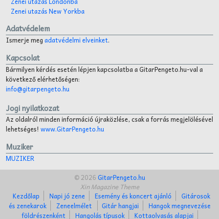
Zenei utazás Londonba
Zenei utazás New Yorkba
Adatvédelem
Ismerje meg
adatvédelmi elveinket
.
Kapcsolat
Bármilyen kérdés esetén lépjen kapcsolatba a GitarPengeto.hu-val a
következő elérhetőségen:
info@gitarpengeto.hu
Jogi nyilatkozat
Az oldalról minden információ újraközlése, csak a forrás megjelölésével
lehetséges!
www.GitarPengeto.hu
Muziker
MUZIKER
© 2026
GitarPengeto.hu
Xin Magazine Theme
Kezdőlap
Napi jó zene
Esemény és koncert ajánló
Gitárosok
és zenekarok
Zeneelmélet
Gitár hangjai
Hangok megnevezése
földrészenként
Hangolás típusok
Kottaolvasás alapjai