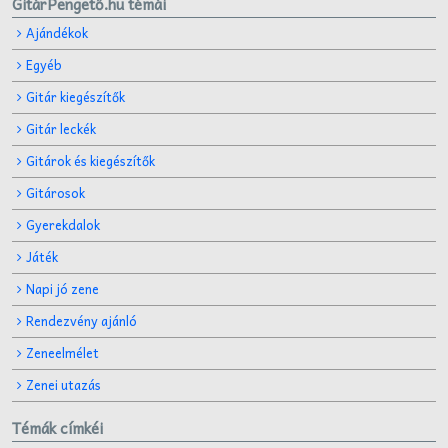
GitárPengető.hu témái
Ajándékok
Egyéb
Gitár kiegészítők
Gitár leckék
Gitárok és kiegészítők
Gitárosok
Gyerekdalok
Játék
Napi jó zene
Rendezvény ajánló
Zeneelmélet
Zenei utazás
Témák címkéi