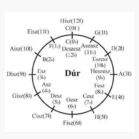
Akkord-kotta
TABok
Improvizáció