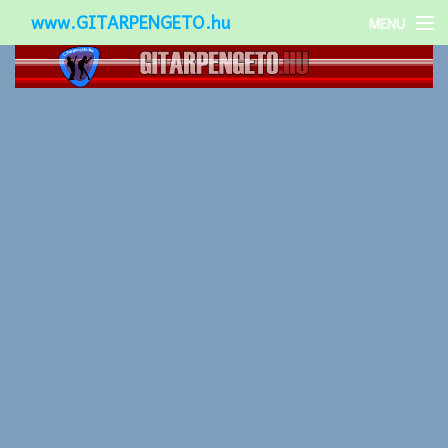
www.GITARPENGETO.hu
MENU
Népszerű-
Különleges-
Okos-gitárok
Gitár kiegészítők
Zenei stílusok
Gitár játék technikák
Gitáros lányok
Utcazenészek
Képek