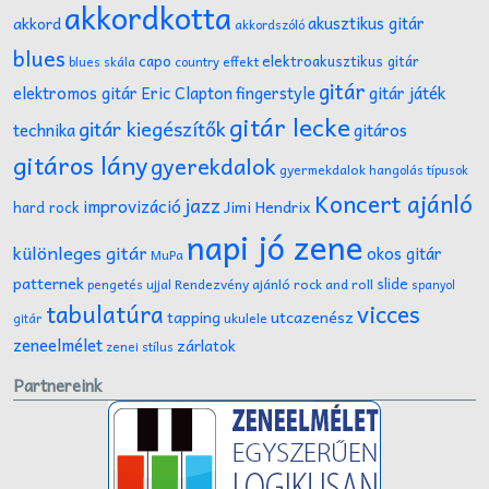
akkordkotta
akusztikus gitár
akkord
akkordszóló
blues
capo
elektroakusztikus gitár
effekt
blues skála
country
gitár
gitár játék
elektromos gitár
Eric Clapton
fingerstyle
gitár lecke
gitár kiegészítők
technika
gitáros
gitáros lány
gyerekdalok
gyermekdalok
hangolás típusok
Koncert ajánló
jazz
improvizáció
Jimi Hendrix
hard rock
napi jó zene
különleges gitár
okos gitár
MuPa
patternek
slide
Rendezvény ajánló
rock and roll
pengetés ujjal
spanyol
tabulatúra
vicces
tapping
utcazenész
ukulele
gitár
zeneelmélet
zárlatok
zenei stílus
Partnereink