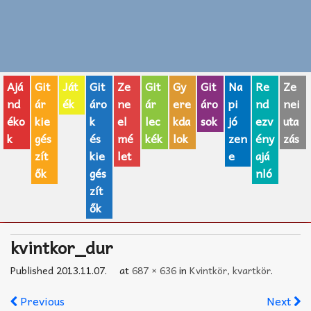
Zenei fogalmak
Akkordok
Ajá
Git
Ját
Git
Ze
Git
Gy
Git
Na
Re
Ze
AJÁNDÉK ÖTLETEK
nd
ár
ék
áro
ne
ár
ere
áro
pi
nd
nei
éko
kie
k
el
lec
kda
sok
jó
ezv
uta
Vicces
k
gés
és
mé
kék
lok
zen
ény
zás
GITÁR MÁRKÁK
zít
kie
let
e
ajá
ők
gés
nló
TOP100 nóta
zít
ők
Hangszerboltok
kvintkor_dur
Zeneiskolák
Published
2013.11.07.
at
687 × 636
in
Kvintkör, kvartkör
.
Zeneszerzés alapjai
Previous
Next