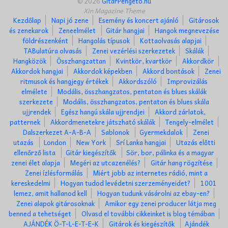
© 2026
GitarPengeto.hu
Xin Magazine Theme
Kezdőlap
Napi jó zene
Esemény és koncert ajánló
Gitárosok
és zenekarok
Zeneelmélet
Gitár hangjai
Hangok megnevezése
földrészenként
Hangolás típusok
Kottaolvasás alapjai
TABulatúra olvasás
Zenei vezérlési szerkezetek
Skálák
Hangközök
Összhangzattan
Kvintkör, kvartkör
Akkordkör
Akkordok hangjai
Akkordok képekben
Akkord bontások
Zenei
ritmusok és hangjegy értékek
Akkordszóló
Improvizálás
elmélete
Modális, összhangzatos, pentaton és blues skálák
szerkezete
Modális, összhangzatos, pentaton és blues skála
ujjrendek
Egész hangú skála ujjrendjei
Akkord zárlatok,
patternek
Akkordmenetekre játszható skálák
Tengely-elmélet
Dalszerkezet A-A-B-A
Sablonok
Gyermekdalok
Zenei
utazás
London
New York
Srí Lanka hangjai
Utazás előtti
ellenőrző lista
Gitár kiegészítők
Sör, bor, pálinka és a magyar
zenei élet alapja
Megéri az utcazenélés?
Gitár hang rögzítése
Zenei ízlésformálás
Miért jobb az internetes rádió, mint a
kereskedelmi
Hogyan tudod levédetni szerzeményeidet?
1001
lemez, amit hallanod kell
Hogyan tudunk vásárolni az ebay-en?
Zenei alapok gitárosoknak
Amikor egy zenei producer látja meg
benned a tehetséget
Olvasd el további cikkeinket is blog témában
AJÁNDÉK Ö-T-L-E-T-E-K
Gitárok és kiegészítők
Ajándék