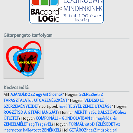
Gitarpengeto tanfolyam
Kedvcsináló:
Mit
AJÁNDÉKOZZ egy Gitárosnak
? Hogyan
SZEREZ
hets
Z
TAPASZTALAT
ot
UTCAZENÉSZKÉNT
? Hogyan
VÉDESD LE
SZERZEMÉNYEIDET
? Jó tippek
hová
TEGYÉL ZENEI UTAZÁS
t
? Hogyan
RÖGZÍTSD A GITÁR HANGJÁT
? Honnan
MERÍT
het
S
z
DALSZÖVEG
hez
ÖTLETET
? Hogyan
KOMPONÁLJ
- GONDOLATBAN
(filmajánló)
,
és
ZENEELMÉLET
segí
T
ségév
EL
? Hogyan
FORMÁL
hato
D ÍZLÉSEDET
az
interneten hallgatott
ZENÉKKEL
? Hol
GITÁROZ
hats
Z
mások által