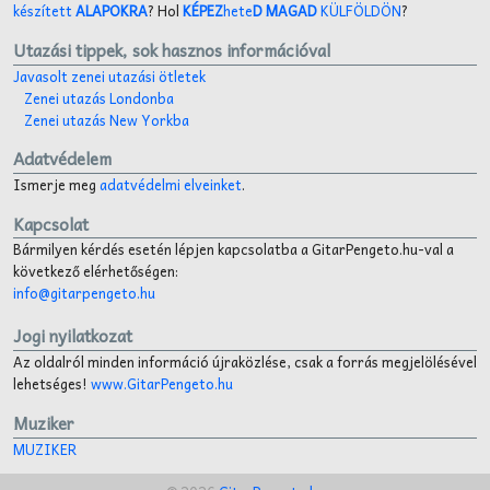
készített
ALAPOKRA
? Hol
KÉPEZ
hete
D MAGAD
KÜLFÖLDÖN
?
Utazási tippek, sok hasznos információval
Javasolt zenei utazási ötletek
Zenei utazás Londonba
Zenei utazás New Yorkba
Adatvédelem
Ismerje meg
adatvédelmi elveinket
.
Kapcsolat
Bármilyen kérdés esetén lépjen kapcsolatba a GitarPengeto.hu-val a
következő elérhetőségen:
info@gitarpengeto.hu
Jogi nyilatkozat
Az oldalról minden információ újraközlése, csak a forrás megjelölésével
lehetséges!
www.GitarPengeto.hu
Muziker
MUZIKER