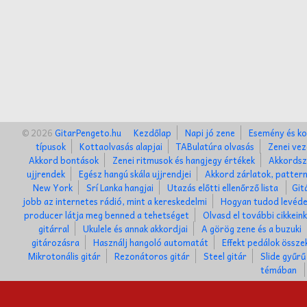
© 2026
GitarPengeto.hu
Kezdőlap
Napi jó zene
Esemény és ko
típusok
Kottaolvasás alapjai
TABulatúra olvasás
Zenei vez
Akkord bontások
Zenei ritmusok és hangjegy értékek
Akkordsz
ujjrendek
Egész hangú skála ujjrendjei
Akkord zárlatok, patter
New York
Srí Lanka hangjai
Utazás előtti ellenőrző lista
Git
jobb az internetes rádió, mint a kereskedelmi
Hogyan tudod levéde
producer látja meg benned a tehetséget
Olvasd el további cikkein
gitárral
Ukulele és annak akkordjai
A görög zene és a buzuki
gitározásra
Használj hangoló automatát
Effekt pedálok össze
Mikrotonális gitár
Rezonátoros gitár
Steel gitár
Slide gyűrű
témában