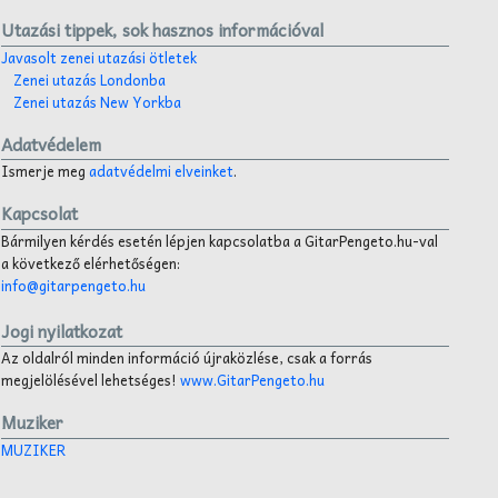
Utazási tippek, sok hasznos információval
Javasolt zenei utazási ötletek
Zenei utazás Londonba
Zenei utazás New Yorkba
Adatvédelem
Ismerje meg
adatvédelmi elveinket
.
Kapcsolat
Bármilyen kérdés esetén lépjen kapcsolatba a GitarPengeto.hu-val
a következő elérhetőségen:
info@gitarpengeto.hu
Jogi nyilatkozat
Az oldalról minden információ újraközlése, csak a forrás
megjelölésével lehetséges!
www.GitarPengeto.hu
Muziker
MUZIKER