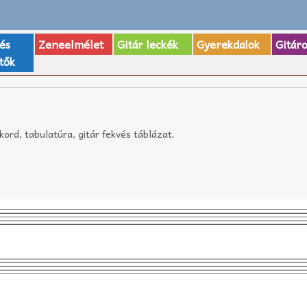
 és
Zeneelmélet
Gitár leckék
Gyerekdalok
Gitár
tők
kord, tabulatúra, gitár fekvés táblázat
.