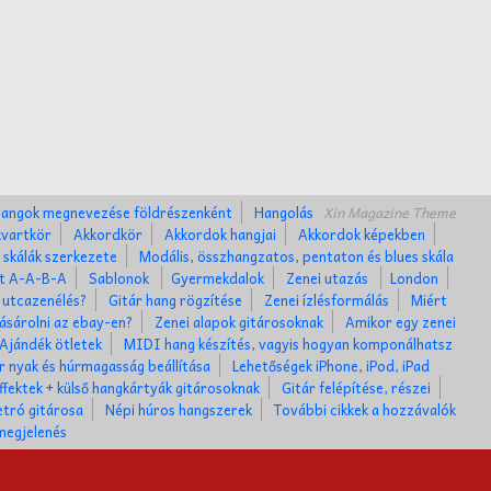
angok megnevezése földrészenként
Hangolás
Xin Magazine Theme
kvartkör
Akkordkör
Akkordok hangjai
Akkordok képekben
 skálák szerkezete
Modális, összhangzatos, pentaton és blues skála
et A-A-B-A
Sablonok
Gyermekdalok
Zenei utazás
London
 utcazenélés?
Gitár hang rögzítése
Zenei ízlésformálás
Miért
ásárolni az ebay-en?
Zenei alapok gitárosoknak
Amikor egy zenei
Ajándék ötletek
MIDI hang készítés, vagyis hogyan komponálhatsz
r nyak és húrmagasság beállítása
Lehetőségek iPhone, iPod, iPad
ffektek + külső hangkártyák gitárosoknak
Gitár felépítése, részei
tró gitárosa
Népi húros hangszerek
További cikkek a hozzávalók
megjelenés