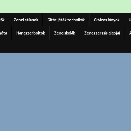
tők
Zenei stílusok
Gitár játék technikák
Gitáros lányok
U
nóta
Hangszerboltok
Zeneiskolák
Zeneszerzés alapjai