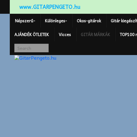
www.GITARPENGETO.hu
Népszerű-
Különleges-
Okos-gitárok
Gitár kiegészí
AJÁNDÉK ÖTLETEK
Vicces
GITÁR MÁRKÁK
TOP100 