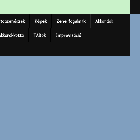
tcazenészek
Képek
Zenei fogalmak
Akkordok
Akkord-kotta
TABok
Improvizáció