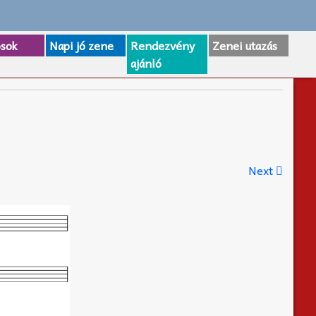
osok
Napi jó zene
Rendezvény
Zenei utazás
ajánló
Next