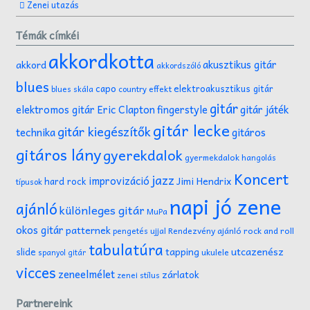
Zenei utazás
Témák címkéi
akkordkotta
akusztikus gitár
akkord
akkordszóló
blues
capo
elektroakusztikus gitár
effekt
blues skála
country
gitár
gitár játék
elektromos gitár
Eric Clapton
fingerstyle
gitár lecke
gitár kiegészítők
technika
gitáros
gitáros lány
gyerekdalok
gyermekdalok
hangolás
Koncert
jazz
improvizáció
Jimi Hendrix
hard rock
típusok
napi jó zene
ajánló
különleges gitár
MuPa
okos gitár
patternek
Rendezvény ajánló
rock and roll
pengetés ujjal
tabulatúra
tapping
utcazenész
slide
ukulele
spanyol gitár
vicces
zeneelmélet
zárlatok
zenei stílus
Partnereink