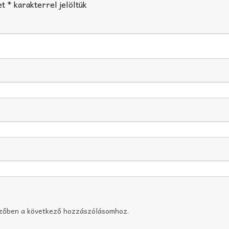
et
*
karakterrel jelöltük
szőben a következő hozzászólásomhoz.