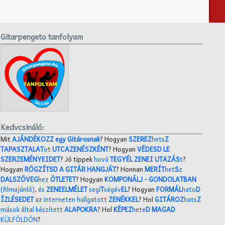
Gitarpengeto tanfolyam
Kedvcsináló:
Mit
AJÁNDÉKOZZ egy Gitárosnak
? Hogyan
SZEREZ
hets
Z
TAPASZTALAT
ot
UTCAZENÉSZKÉNT
? Hogyan
VÉDESD LE
SZERZEMÉNYEIDET
? Jó tippek
hová
TEGYÉL ZENEI UTAZÁS
t
?
Hogyan
RÖGZÍTSD A GITÁR HANGJÁT
? Honnan
MERÍT
het
S
z
DALSZÖVEG
hez
ÖTLETET
? Hogyan
KOMPONÁLJ
- GONDOLATBAN
(filmajánló)
,
és
ZENEELMÉLET
segí
T
ségév
EL
? Hogyan
FORMÁL
hato
D
ÍZLÉSEDET
az interneten hallgatott
ZENÉKKEL
? Hol
GITÁROZ
hats
Z
mások által készített
ALAPOKRA
? Hol
KÉPEZ
hete
D MAGAD
KÜLFÖLDÖN
?