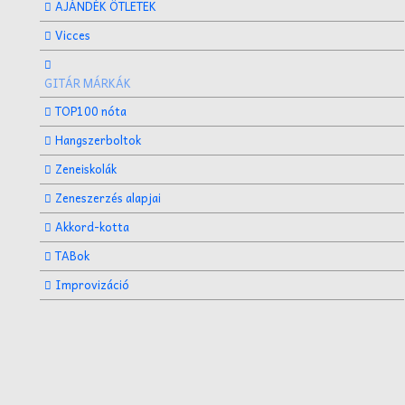
AJÁNDÉK ÖTLETEK
Vicces
GITÁR MÁRKÁK
TOP100 nóta
Hangszerboltok
Zeneiskolák
Zeneszerzés alapjai
Akkord-kotta
TABok
Improvizáció