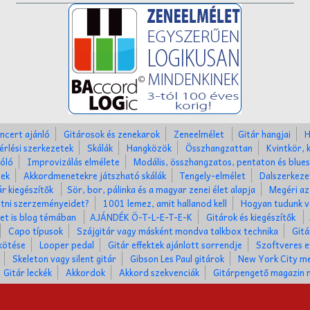
ncert ajánló
Gitárosok és zenekarok
Zeneelmélet
Gitár hangjai
H
érlési szerkezetek
Skálák
Hangközök
Összhangzattan
Kvintkör, 
óló
Improvizálás elmélete
Modális, összhangzatos, pentaton és blues
nek
Akkordmenetekre játszható skálák
Tengely-elmélet
Dalszerkez
ár kiegészítők
Sör, bor, pálinka és a magyar zenei élet alapja
Megéri az
tni szerzeményeidet?
1001 lemez, amit hallanod kell
Hogyan tudunk v
ket is blog témában
AJÁNDÉK Ö-T-L-E-T-E-K
Gitárok és kiegészítők
Capo típusok
Szájgitár vagy másként mondva talkbox technika
Gitá
kötése
Looper pedal
Gitár effektek ajánlott sorrendje
Szoftveres e
Skeleton vagy silent gitár
Gibson Les Paul gitárok
New York City me
Gitár leckék
Akkordok
Akkord szekvenciák
Gitárpengető magazin 