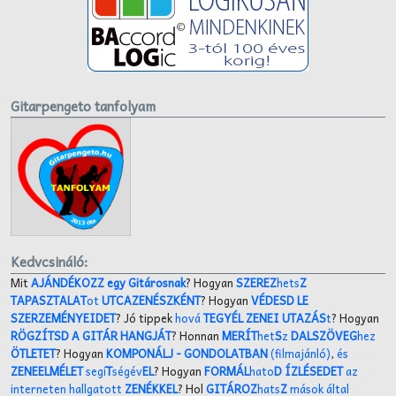
Gitarpengeto tanfolyam
Kedvcsináló:
Mit
AJÁNDÉKOZZ egy Gitárosnak
? Hogyan
SZEREZ
hets
Z
TAPASZTALAT
ot
UTCAZENÉSZKÉNT
? Hogyan
VÉDESD LE
SZERZEMÉNYEIDET
? Jó tippek
hová
TEGYÉL ZENEI UTAZÁS
t
? Hogyan
RÖGZÍTSD A GITÁR HANGJÁT
? Honnan
MERÍT
het
S
z
DALSZÖVEG
hez
ÖTLETET
? Hogyan
KOMPONÁLJ
- GONDOLATBAN
(filmajánló)
,
és
ZENEELMÉLET
segí
T
ségév
EL
? Hogyan
FORMÁL
hato
D ÍZLÉSEDET
az
interneten hallgatott
ZENÉKKEL
? Hol
GITÁROZ
hats
Z
mások által