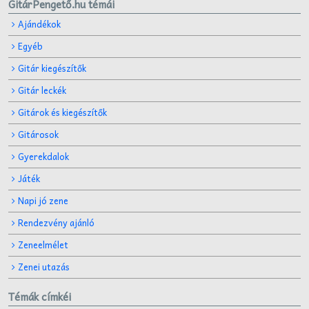
GitárPengető.hu témái
Ajándékok
Egyéb
Gitár kiegészítők
Gitár leckék
Gitárok és kiegészítők
Gitárosok
Gyerekdalok
Játék
Napi jó zene
Rendezvény ajánló
Zeneelmélet
Zenei utazás
Témák címkéi