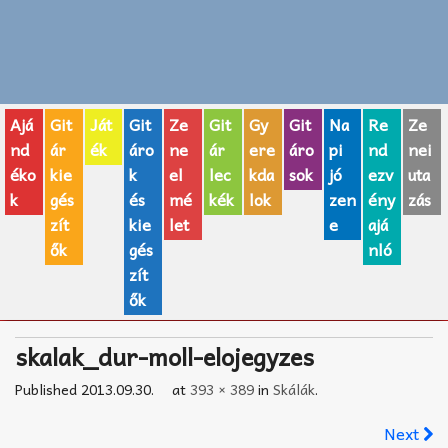
Zenei fogalmak
Akkordok
Ajá
Git
Ját
Git
Ze
Git
Gy
Git
Na
Re
Ze
AJÁNDÉK ÖTLETEK
nd
ár
ék
áro
ne
ár
ere
áro
pi
nd
nei
éko
kie
k
el
lec
kda
sok
jó
ezv
uta
Vicces
k
gés
és
mé
kék
lok
zen
ény
zás
GITÁR MÁRKÁK
zít
kie
let
e
ajá
ők
gés
nló
TOP100 nóta
zít
ők
Hangszerboltok
skalak_dur-moll-elojegyzes
Zeneiskolák
Published
2013.09.30.
at
393 × 389
in
Skálák
.
Zeneszerzés alapjai
Next