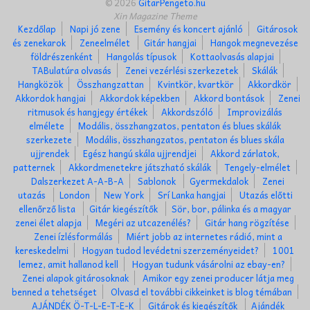
© 2026
GitarPengeto.hu
Xin Magazine Theme
Kezdőlap
Napi jó zene
Esemény és koncert ajánló
Gitárosok
és zenekarok
Zeneelmélet
Gitár hangjai
Hangok megnevezése
földrészenként
Hangolás típusok
Kottaolvasás alapjai
TABulatúra olvasás
Zenei vezérlési szerkezetek
Skálák
Hangközök
Összhangzattan
Kvintkör, kvartkör
Akkordkör
Akkordok hangjai
Akkordok képekben
Akkord bontások
Zenei
ritmusok és hangjegy értékek
Akkordszóló
Improvizálás
elmélete
Modális, összhangzatos, pentaton és blues skálák
szerkezete
Modális, összhangzatos, pentaton és blues skála
ujjrendek
Egész hangú skála ujjrendjei
Akkord zárlatok,
patternek
Akkordmenetekre játszható skálák
Tengely-elmélet
Dalszerkezet A-A-B-A
Sablonok
Gyermekdalok
Zenei
utazás
London
New York
Srí Lanka hangjai
Utazás előtti
ellenőrző lista
Gitár kiegészítők
Sör, bor, pálinka és a magyar
zenei élet alapja
Megéri az utcazenélés?
Gitár hang rögzítése
Zenei ízlésformálás
Miért jobb az internetes rádió, mint a
kereskedelmi
Hogyan tudod levédetni szerzeményeidet?
1001
lemez, amit hallanod kell
Hogyan tudunk vásárolni az ebay-en?
Zenei alapok gitárosoknak
Amikor egy zenei producer látja meg
benned a tehetséget
Olvasd el további cikkeinket is blog témában
AJÁNDÉK Ö-T-L-E-T-E-K
Gitárok és kiegészítők
Ajándék