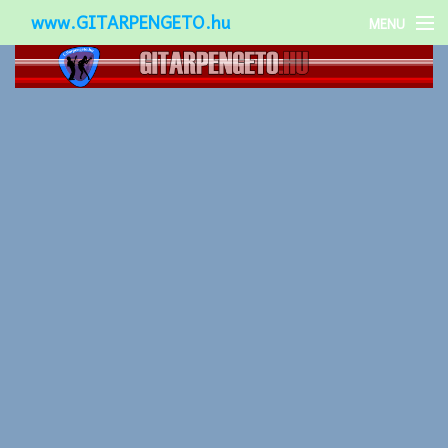
www.GITARPENGETO.hu
MENU
Népszerű-
Különleges-
Okos-gitárok
Gitár kiegészítők
Zenei stílusok
Gitár játék technikák
Gitáros lányok
Utcazenészek
Képek