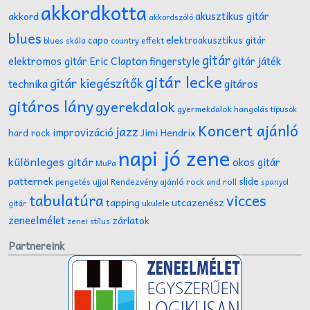
akkordkotta
akusztikus gitár
akkord
akkordszóló
blues
capo
elektroakusztikus gitár
effekt
blues skála
country
gitár
gitár játék
elektromos gitár
Eric Clapton
fingerstyle
gitár lecke
gitár kiegészítők
technika
gitáros
gitáros lány
gyerekdalok
gyermekdalok
hangolás típusok
Koncert ajánló
jazz
improvizáció
Jimi Hendrix
hard rock
napi jó zene
különleges gitár
okos gitár
MuPa
patternek
slide
Rendezvény ajánló
rock and roll
pengetés ujjal
spanyol
tabulatúra
vicces
tapping
utcazenész
ukulele
gitár
zeneelmélet
zárlatok
zenei stílus
Partnereink