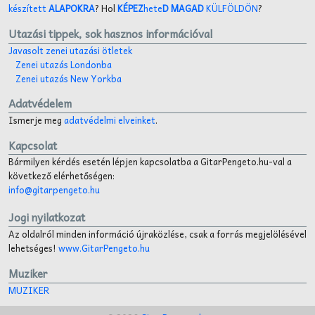
készített
ALAPOKRA
? Hol
KÉPEZ
hete
D MAGAD
KÜLFÖLDÖN
?
Utazási tippek, sok hasznos információval
Javasolt zenei utazási ötletek
Zenei utazás Londonba
Zenei utazás New Yorkba
Adatvédelem
Ismerje meg
adatvédelmi elveinket
.
Kapcsolat
Bármilyen kérdés esetén lépjen kapcsolatba a GitarPengeto.hu-val a
következő elérhetőségen:
info@gitarpengeto.hu
Jogi nyilatkozat
Az oldalról minden információ újraközlése, csak a forrás megjelölésével
lehetséges!
www.GitarPengeto.hu
Muziker
MUZIKER