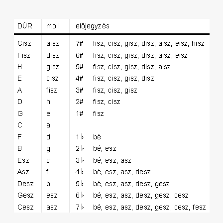
Akkord-kotta
TABok
Improvizáció