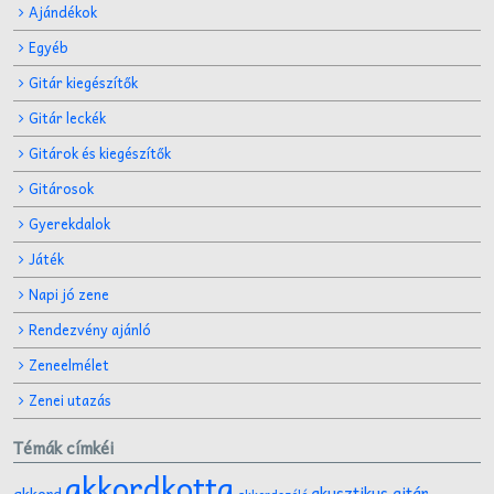
Ajándékok
Egyéb
Gitár kiegészítők
Gitár leckék
Gitárok és kiegészítők
Gitárosok
Gyerekdalok
Játék
Napi jó zene
Rendezvény ajánló
Zeneelmélet
Zenei utazás
Témák címkéi
akkordkotta
akusztikus gitár
akkord