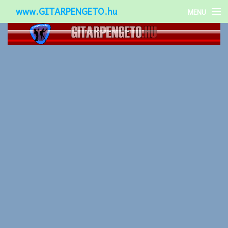
www.GITARPENGETO.hu
MENU
Népszerű-
Különleges-
Okos-gitárok
Gitár kiegészítők
Zenei stílusok
Gitár játék technikák
Gitáros lányok
Utcazenészek
Képek