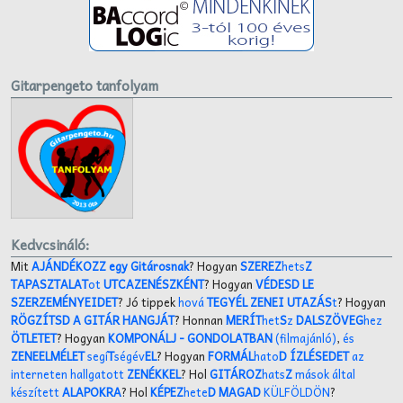
Gitarpengeto tanfolyam
Kedvcsináló:
Mit
AJÁNDÉKOZZ egy Gitárosnak
? Hogyan
SZEREZ
hets
Z
TAPASZTALAT
ot
UTCAZENÉSZKÉNT
? Hogyan
VÉDESD LE
SZERZEMÉNYEIDET
? Jó tippek
hová
TEGYÉL ZENEI UTAZÁS
t
? Hogyan
RÖGZÍTSD A GITÁR HANGJÁT
? Honnan
MERÍT
het
S
z
DALSZÖVEG
hez
ÖTLETET
? Hogyan
KOMPONÁLJ
- GONDOLATBAN
(filmajánló)
,
és
ZENEELMÉLET
segí
T
ségév
EL
? Hogyan
FORMÁL
hato
D ÍZLÉSEDET
az
interneten hallgatott
ZENÉKKEL
? Hol
GITÁROZ
hats
Z
mások által
készített
ALAPOKRA
? Hol
KÉPEZ
hete
D MAGAD
KÜLFÖLDÖN
?