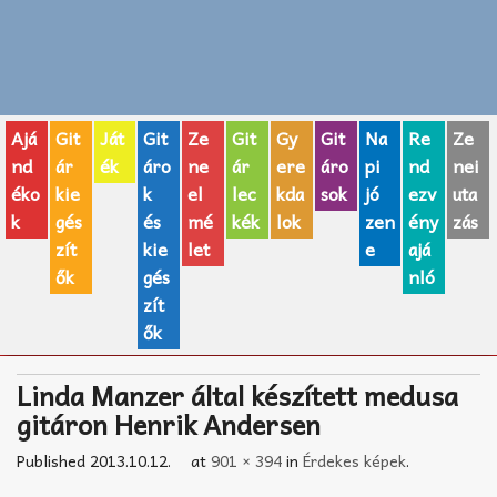
Zenei fogalmak
Akkordok
Ajá
Git
Ját
Git
Ze
Git
Gy
Git
Na
Re
Ze
AJÁNDÉK ÖTLETEK
nd
ár
ék
áro
ne
ár
ere
áro
pi
nd
nei
éko
kie
k
el
lec
kda
sok
jó
ezv
uta
Vicces
k
gés
és
mé
kék
lok
zen
ény
zás
GITÁR MÁRKÁK
zít
kie
let
e
ajá
ők
gés
nló
TOP100 nóta
zít
ők
Hangszerboltok
Linda Manzer által készített medusa
Zeneiskolák
gitáron Henrik Andersen
Zeneszerzés alapjai
Published
2013.10.12.
at
901 × 394
in
Érdekes képek
.