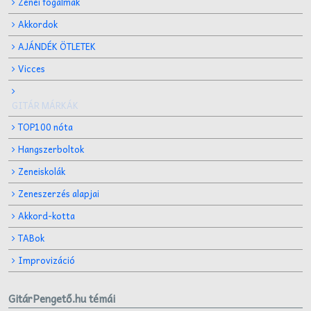
Zenei fogalmak
Akkordok
AJÁNDÉK ÖTLETEK
Vicces
GITÁR MÁRKÁK
TOP100 nóta
Hangszerboltok
Zeneiskolák
Zeneszerzés alapjai
Akkord-kotta
TABok
Improvizáció
GitárPengető.hu témái