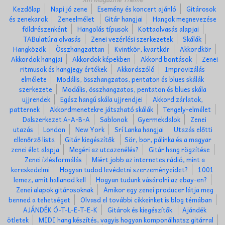
Kezdőlap
Napi jó zene
Esemény és koncert ajánló
Gitárosok
és zenekarok
Zeneelmélet
Gitár hangjai
Hangok megnevezése
földrészenként
Hangolás típusok
Kottaolvasás alapjai
TABulatúra olvasás
Zenei vezérlési szerkezetek
Skálák
Hangközök
Összhangzattan
Kvintkör, kvartkör
Akkordkör
Akkordok hangjai
Akkordok képekben
Akkord bontások
Zenei
ritmusok és hangjegy értékek
Akkordszóló
Improvizálás
elmélete
Modális, összhangzatos, pentaton és blues skálák
szerkezete
Modális, összhangzatos, pentaton és blues skála
ujjrendek
Egész hangú skála ujjrendjei
Akkord zárlatok,
patternek
Akkordmenetekre játszható skálák
Tengely-elmélet
Dalszerkezet A-A-B-A
Sablonok
Gyermekdalok
Zenei
utazás
London
New York
Srí Lanka hangjai
Utazás előtti
ellenőrző lista
Gitár kiegészítők
Sör, bor, pálinka és a magyar
zenei élet alapja
Megéri az utcazenélés?
Gitár hang rögzítése
Zenei ízlésformálás
Miért jobb az internetes rádió, mint a
kereskedelmi
Hogyan tudod levédetni szerzeményeidet?
1001
lemez, amit hallanod kell
Hogyan tudunk vásárolni az ebay-en?
Zenei alapok gitárosoknak
Amikor egy zenei producer látja meg
benned a tehetséget
Olvasd el további cikkeinket is blog témában
AJÁNDÉK Ö-T-L-E-T-E-K
Gitárok és kiegészítők
Ajándék
ötletek
MIDI hang készítés, vagyis hogyan komponálhatsz gitárral