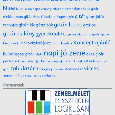
akkordszóló
blues
capo
elektroakusztikus gitár
effekt
blues skála
country
gitár
gitár játék
elektromos gitár
Eric Clapton
fingerstyle
gitár lecke
gitár kiegészítők
technika
gitáros
gitáros lány
gyerekdalok
gyermekdalok
hangolás típusok
Koncert ajánló
jazz
improvizáció
Jimi Hendrix
hard rock
napi jó zene
különleges gitár
okos gitár
MuPa
patternek
slide
Rendezvény ajánló
rock and roll
pengetés ujjal
spanyol
tabulatúra
vicces
tapping
utcazenész
ukulele
gitár
zeneelmélet
zárlatok
zenei stílus
Partnereink