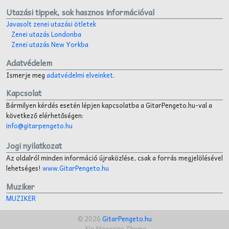
Utazási tippek, sok hasznos információval
Javasolt zenei utazási ötletek
Zenei utazás Londonba
Zenei utazás New Yorkba
Adatvédelem
Ismerje meg
adatvédelmi elveinket
.
Kapcsolat
Bármilyen kérdés esetén lépjen kapcsolatba a GitarPengeto.hu-val a
következő elérhetőségen:
info@gitarpengeto.hu
Jogi nyilatkozat
Az oldalról minden információ újraközlése, csak a forrás megjelölésével
lehetséges!
www.GitarPengeto.hu
Muziker
MUZIKER
© 2026
GitarPengeto.hu
Xin Magazine Theme