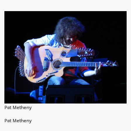
Akkord-kotta
TABok
Improvizáció
Pat Metheny
Pat Metheny