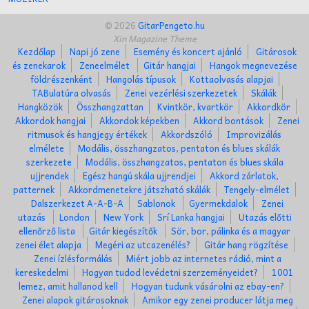
© 2026
GitarPengeto.hu
Xin Magazine Theme
Kezdőlap
Napi jó zene
Esemény és koncert ajánló
Gitárosok
és zenekarok
Zeneelmélet
Gitár hangjai
Hangok megnevezése
földrészenként
Hangolás típusok
Kottaolvasás alapjai
TABulatúra olvasás
Zenei vezérlési szerkezetek
Skálák
Hangközök
Összhangzattan
Kvintkör, kvartkör
Akkordkör
Akkordok hangjai
Akkordok képekben
Akkord bontások
Zenei
ritmusok és hangjegy értékek
Akkordszóló
Improvizálás
elmélete
Modális, összhangzatos, pentaton és blues skálák
szerkezete
Modális, összhangzatos, pentaton és blues skála
ujjrendek
Egész hangú skála ujjrendjei
Akkord zárlatok,
patternek
Akkordmenetekre játszható skálák
Tengely-elmélet
Dalszerkezet A-A-B-A
Sablonok
Gyermekdalok
Zenei
utazás
London
New York
Srí Lanka hangjai
Utazás előtti
ellenőrző lista
Gitár kiegészítők
Sör, bor, pálinka és a magyar
zenei élet alapja
Megéri az utcazenélés?
Gitár hang rögzítése
Zenei ízlésformálás
Miért jobb az internetes rádió, mint a
kereskedelmi
Hogyan tudod levédetni szerzeményeidet?
1001
lemez, amit hallanod kell
Hogyan tudunk vásárolni az ebay-en?
Zenei alapok gitárosoknak
Amikor egy zenei producer látja meg