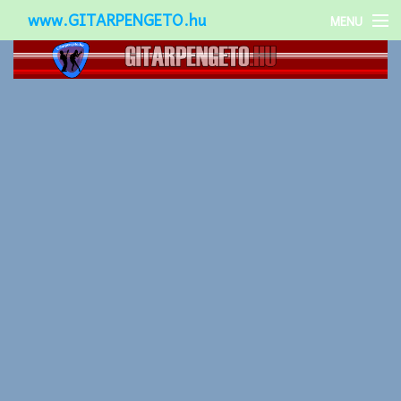
www.GITARPENGETO.hu
MENU
Népszerű-
Különleges-
Okos-gitárok
Gitár kiegészítők
Zenei stílusok
Gitár játék technikák
Gitáros lányok
Utcazenészek
Képek