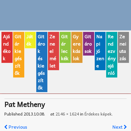
Zenei fogalmak
Akkordok
Ajá
Git
Ját
Git
Ze
Git
Gy
Git
Na
Re
Ze
AJÁNDÉK ÖTLETEK
nd
ár
ék
áro
ne
ár
ere
áro
pi
nd
nei
éko
kie
k
el
lec
kda
sok
jó
ezv
uta
Vicces
k
gés
és
mé
kék
lok
zen
ény
zás
GITÁR MÁRKÁK
zít
kie
let
e
ajá
ők
gés
nló
TOP100 nóta
zít
ők
Hangszerboltok
Pat Metheny
Zeneiskolák
Published
2013.10.08.
at
2146 × 1624
in
Érdekes képek
.
Zeneszerzés alapjai
Previous
Next