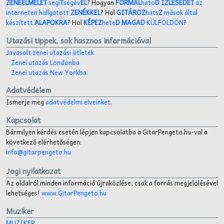
ZENEELMÉLET
segí
T
ségév
EL
? Hogyan
FORMÁL
hato
D ÍZLÉSEDET
az
interneten hallgatott
ZENÉKKEL
? Hol
GITÁROZ
hats
Z
mások által
készített
ALAPOKRA
? Hol
KÉPEZ
hete
D MAGAD
KÜLFÖLDÖN
?
Utazási tippek, sok hasznos információval
Javasolt zenei utazási ötletek
Zenei utazás Londonba
Zenei utazás New Yorkba
Adatvédelem
Ismerje meg
adatvédelmi elveinket
.
Kapcsolat
Bármilyen kérdés esetén lépjen kapcsolatba a GitarPengeto.hu-val a
következő elérhetőségen:
info@gitarpengeto.hu
Jogi nyilatkozat
Az oldalról minden információ újraközlése, csak a forrás megjelölésével
lehetséges!
www.GitarPengeto.hu
Muziker
MUZIKER