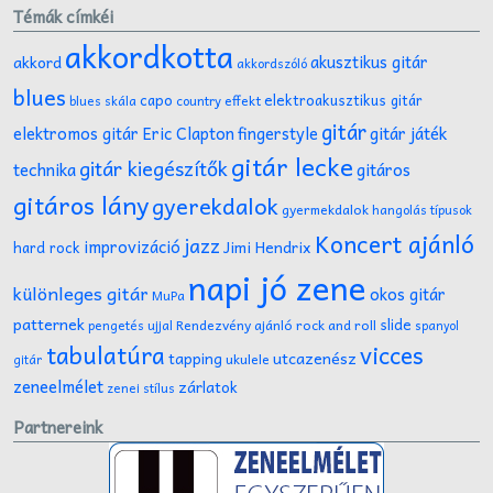
Témák címkéi
akkordkotta
akusztikus gitár
akkord
akkordszóló
blues
capo
elektroakusztikus gitár
effekt
blues skála
country
gitár
gitár játék
elektromos gitár
Eric Clapton
fingerstyle
gitár lecke
gitár kiegészítők
technika
gitáros
gitáros lány
gyerekdalok
gyermekdalok
hangolás típusok
Koncert ajánló
jazz
improvizáció
Jimi Hendrix
hard rock
napi jó zene
különleges gitár
okos gitár
MuPa
patternek
slide
Rendezvény ajánló
rock and roll
pengetés ujjal
spanyol
tabulatúra
vicces
tapping
utcazenész
ukulele
gitár
zeneelmélet
zárlatok
zenei stílus
Partnereink