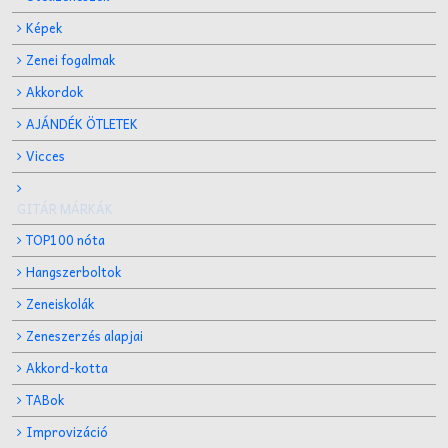
Képek
Zenei fogalmak
Akkordok
AJÁNDÉK ÖTLETEK
Vicces
GITÁR MÁRKÁK
TOP100 nóta
Hangszerboltok
Zeneiskolák
Zeneszerzés alapjai
Akkord-kotta
TABok
Improvizáció