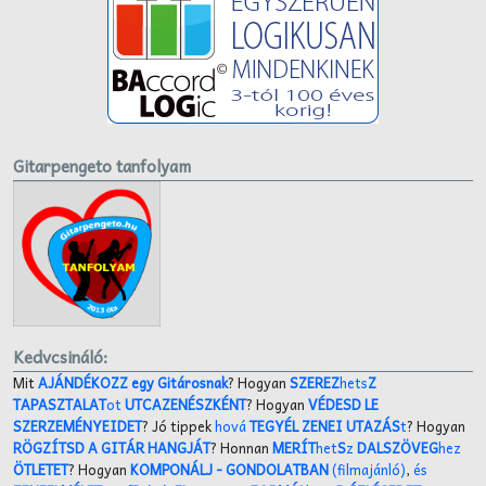
Gitarpengeto tanfolyam
Kedvcsináló:
Mit
AJÁNDÉKOZZ egy Gitárosnak
? Hogyan
SZEREZ
hets
Z
TAPASZTALAT
ot
UTCAZENÉSZKÉNT
? Hogyan
VÉDESD LE
SZERZEMÉNYEIDET
? Jó tippek
hová
TEGYÉL ZENEI UTAZÁS
t
? Hogyan
RÖGZÍTSD A GITÁR HANGJÁT
? Honnan
MERÍT
het
S
z
DALSZÖVEG
hez
ÖTLETET
? Hogyan
KOMPONÁLJ
- GONDOLATBAN
(filmajánló)
,
és