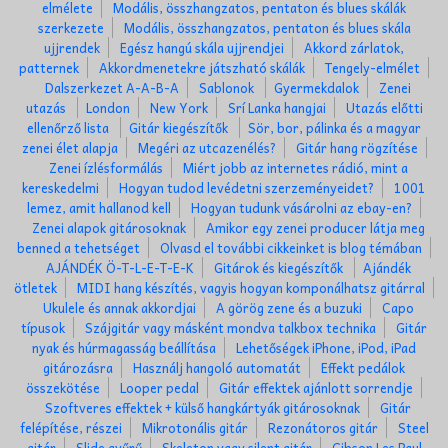
elmélete
Modális, összhangzatos, pentaton és blues skálák
szerkezete
Modális, összhangzatos, pentaton és blues skála
ujjrendek
Egész hangú skála ujjrendjei
Akkord zárlatok,
patternek
Akkordmenetekre játszható skálák
Tengely-elmélet
Dalszerkezet A-A-B-A
Sablonok
Gyermekdalok
Zenei
utazás
London
New York
Srí Lanka hangjai
Utazás előtti
ellenőrző lista
Gitár kiegészítők
Sör, bor, pálinka és a magyar
zenei élet alapja
Megéri az utcazenélés?
Gitár hang rögzítése
Zenei ízlésformálás
Miért jobb az internetes rádió, mint a
kereskedelmi
Hogyan tudod levédetni szerzeményeidet?
1001
lemez, amit hallanod kell
Hogyan tudunk vásárolni az ebay-en?
Zenei alapok gitárosoknak
Amikor egy zenei producer látja meg
benned a tehetséget
Olvasd el további cikkeinket is blog témában
AJÁNDÉK Ö-T-L-E-T-E-K
Gitárok és kiegészítők
Ajándék
ötletek
MIDI hang készítés, vagyis hogyan komponálhatsz gitárral
Ukulele és annak akkordjai
A görög zene és a buzuki
Capo
típusok
Szájgitár vagy másként mondva talkbox technika
Gitár
nyak és húrmagasság beállítása
Lehetőségek iPhone, iPod, iPad
gitározásra
Használj hangoló automatát
Effekt pedálok
összekötése
Looper pedal
Gitár effektek ajánlott sorrendje
Szoftveres effektek + külső hangkártyák gitárosoknak
Gitár
felépítése, részei
Mikrotonális gitár
Rezonátoros gitár
Steel
gitár
Slide gyűrű
Skeleton vagy silent gitár
Gibson Les Paul