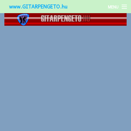
www.GITARPENGETO.hu
MENU
Népszerű-
Különleges-
Okos-gitárok
Gitár kiegészítők
Zenei stílusok
Gitár játék technikák
Gitáros lányok
Utcazenészek
Képek