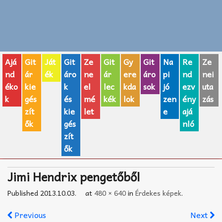
Zenei fogalmak
Akkordok
Ajá
Git
Ját
Git
Ze
Git
Gy
Git
Na
Re
Ze
AJÁNDÉK ÖTLETEK
nd
ár
ék
áro
ne
ár
ere
áro
pi
nd
nei
éko
kie
k
el
lec
kda
sok
jó
ezv
uta
Vicces
k
gés
és
mé
kék
lok
zen
ény
zás
GITÁR MÁRKÁK
zít
kie
let
e
ajá
ők
gés
nló
TOP100 nóta
zít
ők
Hangszerboltok
Jimi Hendrix pengetőből
Zeneiskolák
Published
2013.10.03.
at
480 × 640
in
Érdekes képek
.
Zeneszerzés alapjai
Previous
Next