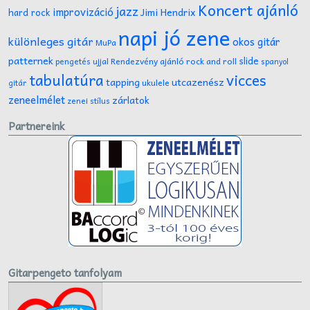
Koncert ajánló
jazz
improvizáció
Jimi Hendrix
hard rock
napi jó zene
különleges gitár
okos gitár
MuPa
patternek
slide
Rendezvény ajánló
rock and roll
pengetés ujjal
spanyol
tabulatúra
vicces
tapping
utcazenész
ukulele
gitár
zeneelmélet
zárlatok
zenei stílus
Partnereink
Gitarpengeto tanfolyam