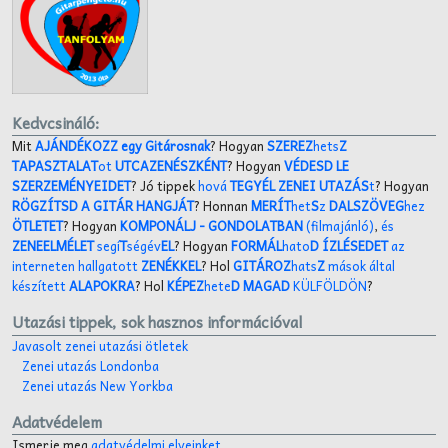
Kedvcsináló:
Mit
AJÁNDÉKOZZ egy Gitárosnak
? Hogyan
SZEREZ
hets
Z
TAPASZTALAT
ot
UTCAZENÉSZKÉNT
? Hogyan
VÉDESD LE
SZERZEMÉNYEIDET
? Jó tippek
hová
TEGYÉL ZENEI UTAZÁS
t
? Hogyan
RÖGZÍTSD A GITÁR HANGJÁT
? Honnan
MERÍT
het
S
z
DALSZÖVEG
hez
ÖTLETET
? Hogyan
KOMPONÁLJ
- GONDOLATBAN
(filmajánló)
,
és
ZENEELMÉLET
segí
T
ségév
EL
? Hogyan
FORMÁL
hato
D ÍZLÉSEDET
az
interneten hallgatott
ZENÉKKEL
? Hol
GITÁROZ
hats
Z
mások által
készített
ALAPOKRA
? Hol
KÉPEZ
hete
D MAGAD
KÜLFÖLDÖN
?
Utazási tippek, sok hasznos információval
Javasolt zenei utazási ötletek
Zenei utazás Londonba
Zenei utazás New Yorkba
Adatvédelem
Ismerje meg
adatvédelmi elveinket
.