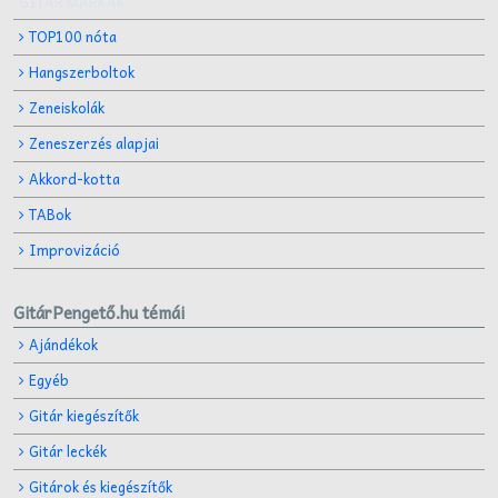
GITÁR MÁRKÁK
TOP100 nóta
Hangszerboltok
Zeneiskolák
Zeneszerzés alapjai
Akkord-kotta
TABok
Improvizáció
GitárPengető.hu témái
Ajándékok
Egyéb
Gitár kiegészítők
Gitár leckék
Gitárok és kiegészítők