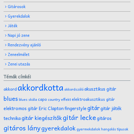
Gitárosok
Gyerekdalok
Játék
Napi jó zene
Rendezvény ajánló
Zeneelmélet
Zenei utazás
Témák címkéi
akkordkotta
akusztikus gitár
akkord
akkordszóló
blues
capo
elektroakusztikus gitár
effekt
blues skála
country
gitár
gitár játék
elektromos gitár
Eric Clapton
fingerstyle
gitár lecke
gitár kiegészítők
technika
gitáros
gitáros lány
gyerekdalok
gyermekdalok
hangolás típusok