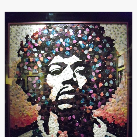
Akkord-kotta
TABok
Improvizáció