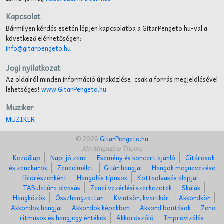
Kapcsolat
Bármilyen kérdés esetén lépjen kapcsolatba a GitarPengeto.hu-val a
következő elérhetőségen:
info@gitarpengeto.hu
Jogi nyilatkozat
Az oldalról minden információ újraközlése, csak a forrás megjelölésével
lehetséges!
www.GitarPengeto.hu
Muziker
MUZIKER
© 2026
GitarPengeto.hu
Xin Magazine Theme
Kezdőlap
Napi jó zene
Esemény és koncert ajánló
Gitárosok
és zenekarok
Zeneelmélet
Gitár hangjai
Hangok megnevezése
földrészenként
Hangolás típusok
Kottaolvasás alapjai
TABulatúra olvasás
Zenei vezérlési szerkezetek
Skálák
Hangközök
Összhangzattan
Kvintkör, kvartkör
Akkordkör
Akkordok hangjai
Akkordok képekben
Akkord bontások
Zenei
ritmusok és hangjegy értékek
Akkordszóló
Improvizálás