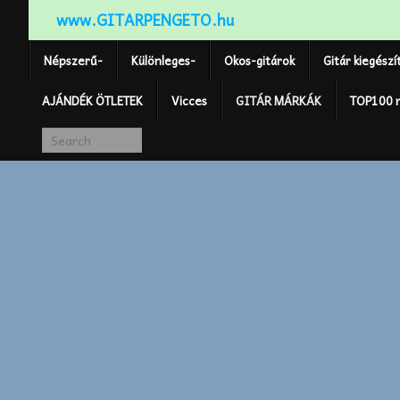
www.GITARPENGETO.hu
Népszerű-
Különleges-
Okos-gitárok
Gitár kiegészí
AJÁNDÉK ÖTLETEK
Vicces
GITÁR MÁRKÁK
TOP100 