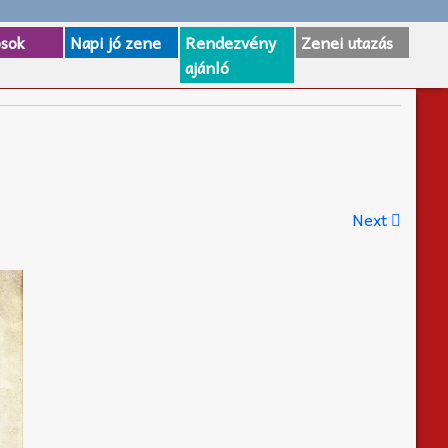
osok
Napi jó zene
Rendezvény
Zenei utazás
ajánló
Next