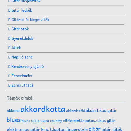
Gitár kiegészítők
Gitár leckék
Gitárok és kiegészítők
Gitárosok
Gyerekdalok
Játék
Napi jó zene
Rendezvény ajánló
Zeneelmélet
Zenei utazás
Témák címkéi
akkordkotta
akusztikus gitár
akkord
akkordszóló
blues
capo
elektroakusztikus gitár
effekt
blues skála
country
gitár
gitár játék
elektromos gitár
Eric Clapton
fingerstyle