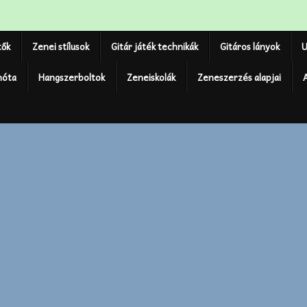
tők
Zenei stílusok
Gitár játék technikák
Gitáros lányok
U
nóta
Hangszerboltok
Zeneiskolák
Zeneszerzés alapjai