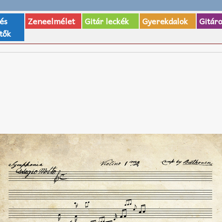
 és
Zeneelmélet
Gitár leckék
Gyerekdalok
Gitár
tők