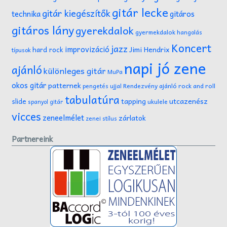
gitár lecke
gitár kiegészítők
technika
gitáros
gitáros lány
gyerekdalok
gyermekdalok
hangolás
Koncert
jazz
improvizáció
Jimi Hendrix
hard rock
típusok
napi jó zene
ajánló
különleges gitár
MuPa
okos gitár
patternek
Rendezvény ajánló
rock and roll
pengetés ujjal
tabulatúra
tapping
utcazenész
slide
ukulele
spanyol gitár
vicces
zeneelmélet
zárlatok
zenei stílus
Partnereink