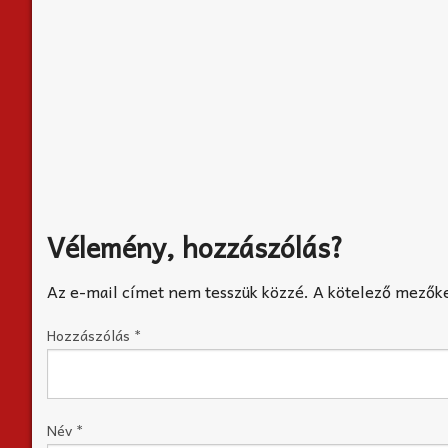
Vélemény, hozzászólás?
Az e-mail címet nem tesszük közzé.
A kötelező mezők
Hozzászólás
*
Név
*