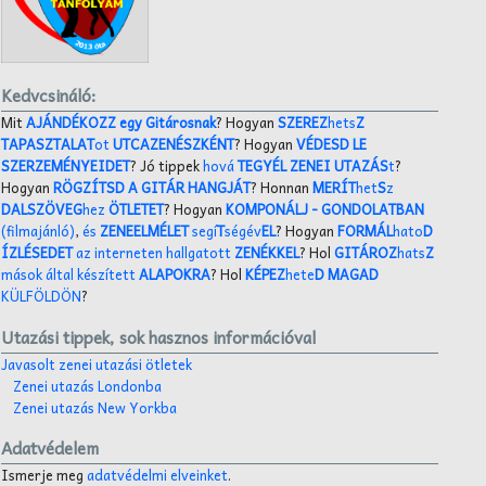
Kedvcsináló:
Mit
AJÁNDÉKOZZ egy Gitárosnak
? Hogyan
SZEREZ
hets
Z
TAPASZTALAT
ot
UTCAZENÉSZKÉNT
? Hogyan
VÉDESD LE
SZERZEMÉNYEIDET
? Jó tippek
hová
TEGYÉL ZENEI UTAZÁS
t
?
Hogyan
RÖGZÍTSD A GITÁR HANGJÁT
? Honnan
MERÍT
het
S
z
DALSZÖVEG
hez
ÖTLETET
? Hogyan
KOMPONÁLJ
- GONDOLATBAN
(filmajánló)
,
és
ZENEELMÉLET
segí
T
ségév
EL
? Hogyan
FORMÁL
hato
D
ÍZLÉSEDET
az interneten hallgatott
ZENÉKKEL
? Hol
GITÁROZ
hats
Z
mások által készített
ALAPOKRA
? Hol
KÉPEZ
hete
D MAGAD
KÜLFÖLDÖN
?
Utazási tippek, sok hasznos információval
Javasolt zenei utazási ötletek
Zenei utazás Londonba
Zenei utazás New Yorkba
Adatvédelem
Ismerje meg
adatvédelmi elveinket
.