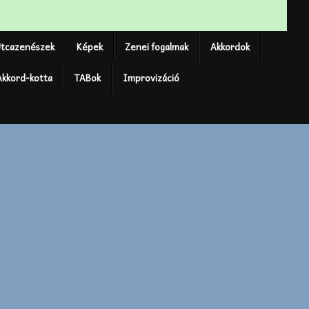
tcazenészek
Képek
Zenei fogalmak
Akkordok
Akkord-kotta
TABok
Improvizáció