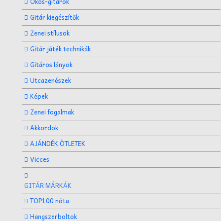
Okos-gitárok
Gitár kiegészítők
Zenei stílusok
Gitár játék technikák
Gitáros lányok
Utcazenészek
Képek
Zenei fogalmak
Akkordok
AJÁNDÉK ÖTLETEK
Vicces
GITÁR MÁRKÁK
TOP100 nóta
Hangszerboltok