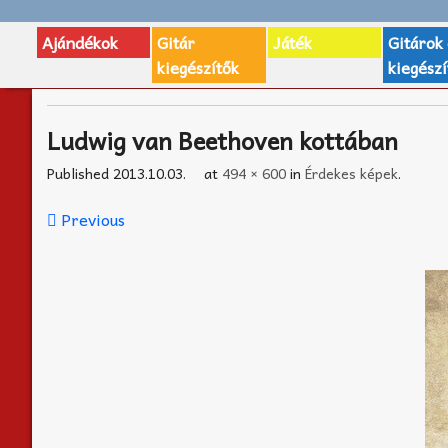
Ajándékok
Gitár
Játék
Gitárok
kiegészítők
kiegészí
Ludwig van Beethoven kottában
Published
2013.10.03.
at
494 × 600
in
Érdekes képek
.
Previous