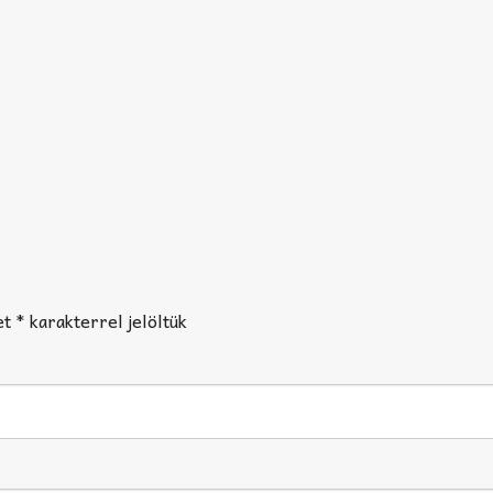
et
*
karakterrel jelöltük