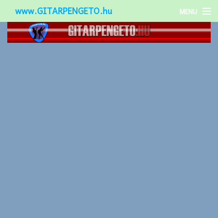
www.GITARPENGETO.hu
MENU
Népszerű-
Különleges-
Okos-gitárok
Gitár kiegészítők
Zenei stílusok
Gitár játék technikák
Gitáros lányok
Utcazenészek
Képek