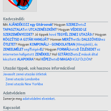
Kedvcsináló:
Mit
AJÁNDÉKOZZ egy Gitárosnak
? Hogyan
SZEREZ
hets
Z
TAPASZTALAT
ot
UTCAZENÉSZKÉNT
? Hogyan
VÉDESD LE
SZERZEMÉNYEIDET
? Jó tippek
hová
TEGYÉL ZENEI UTAZÁS
t
? Hogyan
RÖGZÍTSD A GITÁR HANGJÁT
? Honnan
MERÍT
het
S
z
DALSZÖVEG
hez
ÖTLETET
? Hogyan
KOMPONÁLJ
- GONDOLATBAN
(filmajánló)
,
és
ZENEELMÉLET
segí
T
ségév
EL
? Hogyan
FORMÁL
hato
D ÍZLÉSEDET
az
interneten hallgatott
ZENÉKKEL
? Hol
GITÁROZ
hats
Z
mások által
készített
ALAPOKRA
? Hol
KÉPEZ
hete
D MAGAD
KÜLFÖLDÖN
?
Utazási tippek, sok hasznos információval
Javasolt zenei utazási ötletek
Zenei utazás Londonba
Zenei utazás New Yorkba
Adatvédelem
Ismerje meg
adatvédelmi elveinket
.
Kapcsolat