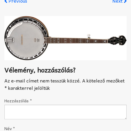
Previous
Next
Akkord-kotta
TABok
Improvizáció
Vélemény, hozzászólás?
Az e-mail címet nem tesszük közzé.
A kötelező mezőket
*
karakterrel jelöltük
Hozzászólás
*
Név
*