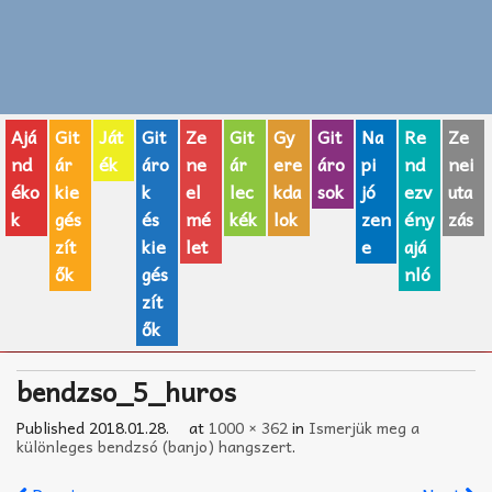
Zenei fogalmak
Akkordok
Ajá
Git
Ját
Git
Ze
Git
Gy
Git
Na
Re
Ze
AJÁNDÉK ÖTLETEK
nd
ár
ék
áro
ne
ár
ere
áro
pi
nd
nei
éko
kie
k
el
lec
kda
sok
jó
ezv
uta
Vicces
k
gés
és
mé
kék
lok
zen
ény
zás
GITÁR MÁRKÁK
zít
kie
let
e
ajá
ők
gés
nló
TOP100 nóta
zít
ők
Hangszerboltok
bendzso_5_huros
Zeneiskolák
Published
2018.01.28.
at
1000 × 362
in
Ismerjük meg a
Zeneszerzés alapjai
különleges bendzsó (banjo) hangszert
.