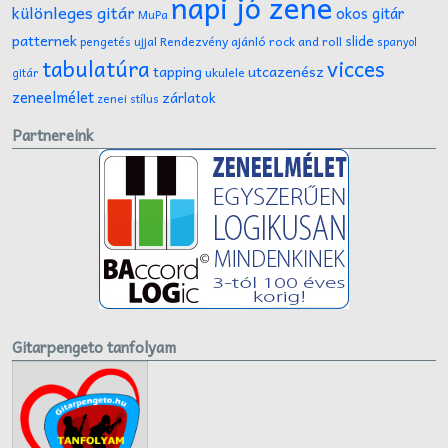
napi jó zene
különleges gitár
okos gitár
MuPa
patternek
slide
Rendezvény ajánló
rock and roll
pengetés ujjal
spanyol
tabulatúra
vicces
tapping
utcazenész
ukulele
gitár
zeneelmélet
zárlatok
zenei stílus
Partnereink
Gitarpengeto tanfolyam