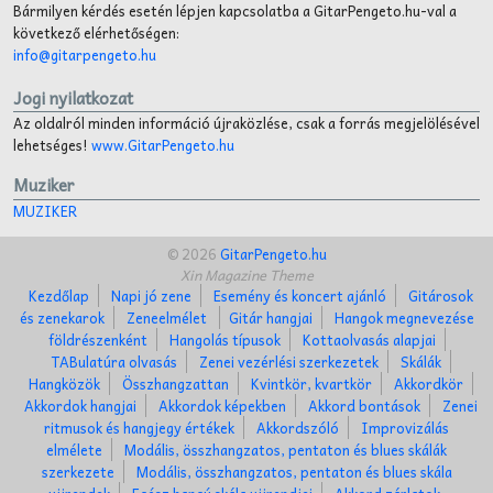
Bármilyen kérdés esetén lépjen kapcsolatba a GitarPengeto.hu-val a
következő elérhetőségen:
info@gitarpengeto.hu
Jogi nyilatkozat
Az oldalról minden információ újraközlése, csak a forrás megjelölésével
lehetséges!
www.GitarPengeto.hu
Muziker
MUZIKER
© 2026
GitarPengeto.hu
Xin Magazine Theme
Kezdőlap
Napi jó zene
Esemény és koncert ajánló
Gitárosok
és zenekarok
Zeneelmélet
Gitár hangjai
Hangok megnevezése
földrészenként
Hangolás típusok
Kottaolvasás alapjai
TABulatúra olvasás
Zenei vezérlési szerkezetek
Skálák
Hangközök
Összhangzattan
Kvintkör, kvartkör
Akkordkör
Akkordok hangjai
Akkordok képekben
Akkord bontások
Zenei
ritmusok és hangjegy értékek
Akkordszóló
Improvizálás
elmélete
Modális, összhangzatos, pentaton és blues skálák
szerkezete
Modális, összhangzatos, pentaton és blues skála