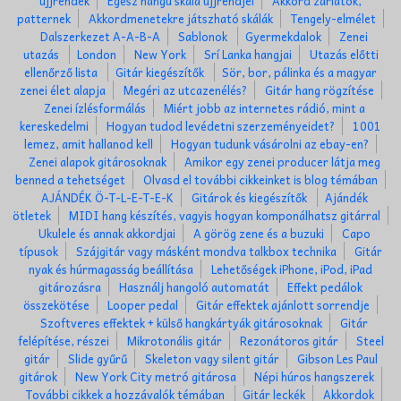
ujjrendek
Egész hangú skála ujjrendjei
Akkord zárlatok,
patternek
Akkordmenetekre játszható skálák
Tengely-elmélet
Dalszerkezet A-A-B-A
Sablonok
Gyermekdalok
Zenei
utazás
London
New York
Srí Lanka hangjai
Utazás előtti
ellenőrző lista
Gitár kiegészítők
Sör, bor, pálinka és a magyar
zenei élet alapja
Megéri az utcazenélés?
Gitár hang rögzítése
Zenei ízlésformálás
Miért jobb az internetes rádió, mint a
kereskedelmi
Hogyan tudod levédetni szerzeményeidet?
1001
lemez, amit hallanod kell
Hogyan tudunk vásárolni az ebay-en?
Zenei alapok gitárosoknak
Amikor egy zenei producer látja meg
benned a tehetséget
Olvasd el további cikkeinket is blog témában
AJÁNDÉK Ö-T-L-E-T-E-K
Gitárok és kiegészítők
Ajándék
ötletek
MIDI hang készítés, vagyis hogyan komponálhatsz gitárral
Ukulele és annak akkordjai
A görög zene és a buzuki
Capo
típusok
Szájgitár vagy másként mondva talkbox technika
Gitár
nyak és húrmagasság beállítása
Lehetőségek iPhone, iPod, iPad
gitározásra
Használj hangoló automatát
Effekt pedálok
összekötése
Looper pedal
Gitár effektek ajánlott sorrendje
Szoftveres effektek + külső hangkártyák gitárosoknak
Gitár
felépítése, részei
Mikrotonális gitár
Rezonátoros gitár
Steel
gitár
Slide gyűrű
Skeleton vagy silent gitár
Gibson Les Paul
gitárok
New York City metró gitárosa
Népi húros hangszerek
További cikkek a hozzávalók témában
Gitár leckék
Akkordok