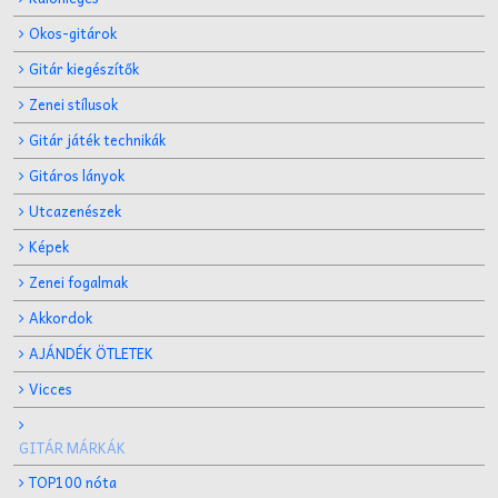
Okos-gitárok
Gitár kiegészítők
Zenei stílusok
Gitár játék technikák
Gitáros lányok
Utcazenészek
Képek
Zenei fogalmak
Akkordok
AJÁNDÉK ÖTLETEK
Vicces
GITÁR MÁRKÁK
TOP100 nóta