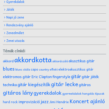
Gyerekdalok
Játék
Napi jó zene
Rendezvény ajánló
Zeneelmélet
Zenei utazás
Témák címkéi
akkordkotta
akusztikus gitár
akkord
akkordszóló
blues
capo
elektroakusztikus gitár
effekt
blues skála
country
gitár
gitár játék
elektromos gitár
Eric Clapton
fingerstyle
gitár lecke
gitár kiegészítők
technika
gitáros
gitáros lány
gyerekdalok
gyermekdalok
hangolás típusok
Koncert ajánló
jazz
improvizáció
Jimi Hendrix
hard rock