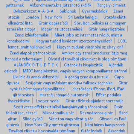
patternek
Akkordmenetekre játszható skálák
Tengely-elmélet
Dalszerkezet A-A-B-A
Sablonok
Gyermekdalok
Zenei
utazás
London
New York
Srí Lanka hangjai
Utazás előtti
ellenőrző lista
Gitár kiegészítők
Sör, bor, pálinka és a magyar
zenei élet alapja
Megéri az utcazenélés?
Gitár hang rögzítése
Zenei ízlésformálás
Miért jobb az internetes rádió, mint a
kereskedelmi
Hogyan tudod levédetni szerzeményeidet?
1001
lemez, amit hallanod kell
Hogyan tudunk vásárolni az ebay-en?
Zenei alapok gitárosoknak
Amikor egy zenei producer látja meg
benned a tehetséget
Olvasd el további cikkeinket is blog témában
AJÁNDÉK Ö-T-L-E-T-E-K
Gitárok és kiegészítők
Ajándék
ötletek
MIDI hang készítés, vagyis hogyan komponálhatsz gitárral
Ukulele és annak akkordjai
A görög zene és a buzuki
Capo
típusok
Szájgitár vagy másként mondva talkbox technika
Gitár
nyak és húrmagasság beállítása
Lehetőségek iPhone, iPod, iPad
gitározásra
Használj hangoló automatát
Effekt pedálok
összekötése
Looper pedal
Gitár effektek ajánlott sorrendje
Szoftveres effektek + külső hangkártyák gitárosoknak
Gitár
felépítése, részei
Mikrotonális gitár
Rezonátoros gitár
Steel
gitár
Slide gyűrű
Skeleton vagy silent gitár
Gibson Les Paul
gitárok
New York City metró gitárosa
Népi húros hangszerek
További cikkek a hozzávalók témában
Gitár leckék
Akkordok