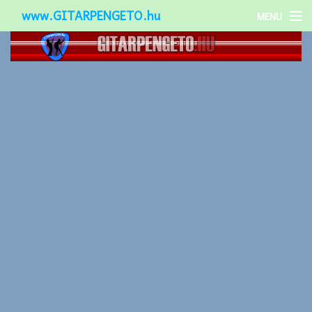
www.GITARPENGETO.hu
MENU
Népszerű-
Különleges-
Okos-gitárok
Gitár kiegészítők
Zenei stílusok
Gitár játék technikák
Gitáros lányok
Utcazenészek
Képek