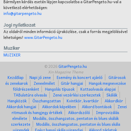
Bármilyen kérdés esetén lépjen kapcsolatba a GitarPengeto.hu-val a
következő elérhetőségen:
info@gitarpengeto.hu
Jogi nyilatkozat
Az oldalról minden információ újraközlése, csak a forrás megjelölésével
lehetséges!
www.GitarPengeto.hu
Muziker
MUZIKER
© 2026
GitarPengeto.hu
Xin Magazine Theme
Kezdőlap
Napi jó zene
Esemény és koncert ajánló
Gitárosok
és zenekarok
Zeneelmélet
Gitár hangjai
Hangok megnevezése
földrészenként
Hangolás típusok
Kottaolvasás alapjai
TABulatúra olvasás
Zenei vezérlési szerkezetek
Skálák
Hangközök
Összhangzattan
Kvintkör, kvartkör
Akkordkör
Akkordok hangjai
Akkordok képekben
Akkord bontások
Zenei
ritmusok és hangjegy értékek
Akkordszóló
Improvizálás
elmélete
Modális, összhangzatos, pentaton és blues skálák
szerkezete
Modális, összhangzatos, pentaton és blues skála
ujjrendek
Egész hangú skála ujjrendjei
Akkord zárlatok,