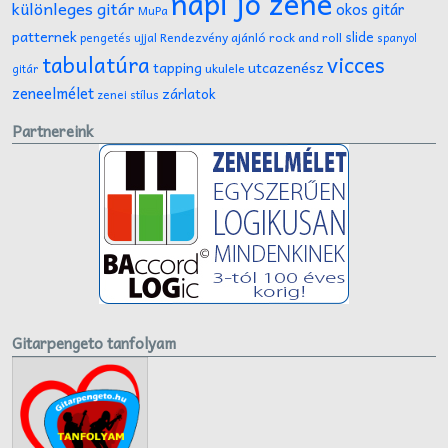
napi jó zene
különleges gitár
okos gitár
MuPa
patternek
slide
Rendezvény ajánló
rock and roll
pengetés ujjal
spanyol
tabulatúra
vicces
tapping
utcazenész
ukulele
gitár
zeneelmélet
zárlatok
zenei stílus
Partnereink
Gitarpengeto tanfolyam