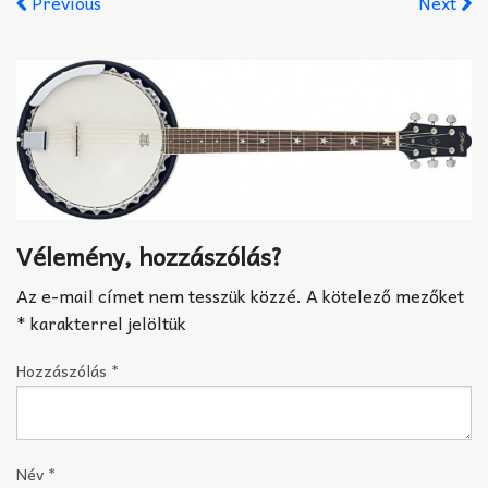
Previous
Next
Akkord-kotta
TABok
Improvizáció
Vélemény, hozzászólás?
Az e-mail címet nem tesszük közzé.
A kötelező mezőket
*
karakterrel jelöltük
Hozzászólás
*
Név
*