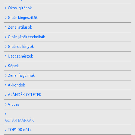
Okos-gitárok
Gitár kiegészítők
Zenei stílusok
Gitár játék technikák
Gitáros lányok
Utcazenészek
Képek
Zenei fogalmak
Akkordok
AJÁNDÉK ÖTLETEK
Vicces
GITÁR MÁRKÁK
TOP100 nóta