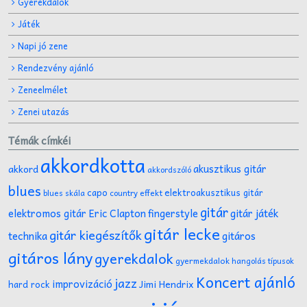
Gyerekdalok
Játék
Napi jó zene
Rendezvény ajánló
Zeneelmélet
Zenei utazás
Témák címkéi
akkordkotta
akusztikus gitár
akkord
akkordszóló
blues
capo
elektroakusztikus gitár
effekt
blues skála
country
gitár
gitár játék
elektromos gitár
Eric Clapton
fingerstyle
gitár lecke
gitár kiegészítők
technika
gitáros
gitáros lány
gyerekdalok
gyermekdalok
hangolás típusok
Koncert ajánló
jazz
improvizáció
Jimi Hendrix
hard rock