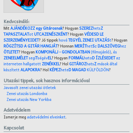
Kedvcsináló:
Mit
AJÁNDÉKOZZ egy Gitárosnak
? Hogyan
SZEREZ
hets
Z
TAPASZTALAT
ot
UTCAZENÉSZKÉNT
? Hogyan
VÉDESD LE
SZERZEMÉNYEIDET
? Jó tippek
hová
TEGYÉL ZENEI UTAZÁS
t
? Hogyan
RÖGZÍTSD A GITÁR HANGJÁT
? Honnan
MERÍT
het
S
z
DALSZÖVEG
hez
ÖTLETET
? Hogyan
KOMPONÁLJ
- GONDOLATBAN
(filmajánló)
,
és
ZENEELMÉLET
segí
T
ségév
EL
? Hogyan
FORMÁL
hato
D ÍZLÉSEDET
az
interneten hallgatott
ZENÉKKEL
? Hol
GITÁROZ
hats
Z
mások által
készített
ALAPOKRA
? Hol
KÉPEZ
hete
D MAGAD
KÜLFÖLDÖN
?
Utazási tippek, sok hasznos információval
Javasolt zenei utazási ötletek
Zenei utazás Londonba
Zenei utazás New Yorkba
Adatvédelem
Ismerje meg
adatvédelmi elveinket
.
Kapcsolat