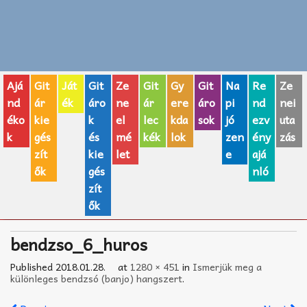
Zenei fogalmak
Akkordok
Ajá
Git
Ját
Git
Ze
Git
Gy
Git
Na
Re
Ze
AJÁNDÉK ÖTLETEK
nd
ár
ék
áro
ne
ár
ere
áro
pi
nd
nei
éko
kie
k
el
lec
kda
sok
jó
ezv
uta
Vicces
k
gés
és
mé
kék
lok
zen
ény
zás
GITÁR MÁRKÁK
zít
kie
let
e
ajá
ők
gés
nló
TOP100 nóta
zít
ők
Hangszerboltok
bendzso_6_huros
Zeneiskolák
Published
2018.01.28.
at
1280 × 451
in
Ismerjük meg a
Zeneszerzés alapjai
különleges bendzsó (banjo) hangszert
.