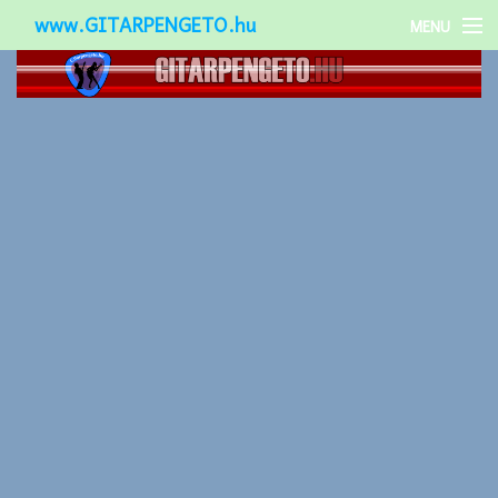
www.GITARPENGETO.hu
MENU
Népszerű-
Különleges-
Okos-gitárok
Gitár kiegészítők
Zenei stílusok
Gitár játék technikák
Gitáros lányok
Utcazenészek
Képek