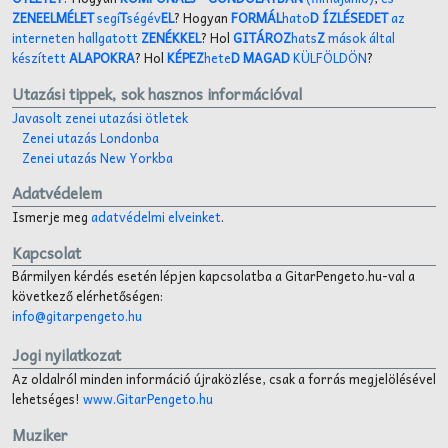
ZENEELMÉLET
segí
T
ségév
EL
? Hogyan
FORMÁL
hato
D ÍZLÉSEDET
az
interneten hallgatott
ZENÉKKEL
? Hol
GITÁROZ
hats
Z
mások által
készített
ALAPOKRA
? Hol
KÉPEZ
hete
D MAGAD
KÜLFÖLDÖN
?
Utazási tippek, sok hasznos információval
Javasolt zenei utazási ötletek
Zenei utazás Londonba
Zenei utazás New Yorkba
Adatvédelem
Ismerje meg
adatvédelmi elveinket
.
Kapcsolat
Bármilyen kérdés esetén lépjen kapcsolatba a GitarPengeto.hu-val a
következő elérhetőségen:
info@gitarpengeto.hu
Jogi nyilatkozat
Az oldalról minden információ újraközlése, csak a forrás megjelölésével
lehetséges!
www.GitarPengeto.hu
Muziker