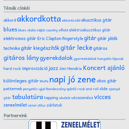
Témák címkéi
akkordkotta
akusztikus gitár
akkord
akkordszóló
blues
capo
elektroakusztikus gitár
effekt
blues skála
country
gitár
gitár játék
elektromos gitár
Eric Clapton
fingerstyle
gitár lecke
gitár kiegészítők
technika
gitáros
gitáros lány
gyerekdalok
gyermekdalok
hangolás típusok
Koncert ajánló
jazz
improvizáció
Jimi Hendrix
hard rock
napi jó zene
különleges gitár
okos gitár
MuPa
patternek
slide
Rendezvény ajánló
rock and roll
pengetés ujjal
spanyol
tabulatúra
vicces
tapping
utcazenész
ukulele
gitár
zeneelmélet
zárlatok
zenei stílus
Partnereink