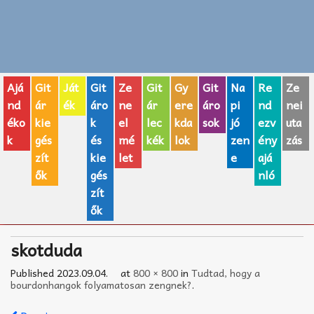
Zenei fogalmak
Akkordok
Ajá
Git
Ját
Git
Ze
Git
Gy
Git
Na
Re
Ze
AJÁNDÉK ÖTLETEK
nd
ár
ék
áro
ne
ár
ere
áro
pi
nd
nei
éko
kie
k
el
lec
kda
sok
jó
ezv
uta
Vicces
k
gés
és
mé
kék
lok
zen
ény
zás
GITÁR MÁRKÁK
zít
kie
let
e
ajá
ők
gés
nló
TOP100 nóta
zít
ők
Hangszerboltok
skotduda
Zeneiskolák
Published
2023.09.04.
at
800 × 800
in
Tudtad, hogy a
Zeneszerzés alapjai
bourdonhangok folyamatosan zengnek?
.