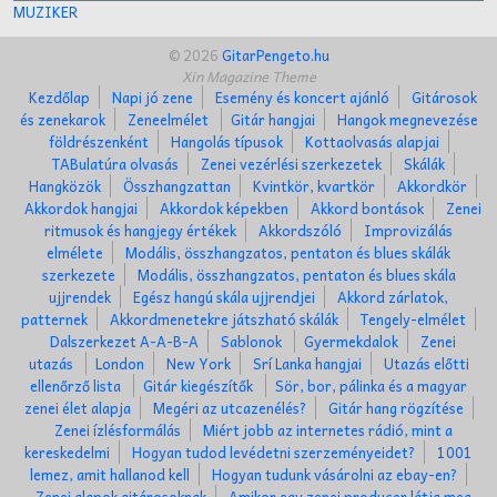
MUZIKER
© 2026
GitarPengeto.hu
Xin Magazine Theme
Kezdőlap
Napi jó zene
Esemény és koncert ajánló
Gitárosok
és zenekarok
Zeneelmélet
Gitár hangjai
Hangok megnevezése
földrészenként
Hangolás típusok
Kottaolvasás alapjai
TABulatúra olvasás
Zenei vezérlési szerkezetek
Skálák
Hangközök
Összhangzattan
Kvintkör, kvartkör
Akkordkör
Akkordok hangjai
Akkordok képekben
Akkord bontások
Zenei
ritmusok és hangjegy értékek
Akkordszóló
Improvizálás
elmélete
Modális, összhangzatos, pentaton és blues skálák
szerkezete
Modális, összhangzatos, pentaton és blues skála
ujjrendek
Egész hangú skála ujjrendjei
Akkord zárlatok,
patternek
Akkordmenetekre játszható skálák
Tengely-elmélet
Dalszerkezet A-A-B-A
Sablonok
Gyermekdalok
Zenei
utazás
London
New York
Srí Lanka hangjai
Utazás előtti
ellenőrző lista
Gitár kiegészítők
Sör, bor, pálinka és a magyar
zenei élet alapja
Megéri az utcazenélés?
Gitár hang rögzítése
Zenei ízlésformálás
Miért jobb az internetes rádió, mint a
kereskedelmi
Hogyan tudod levédetni szerzeményeidet?
1001
lemez, amit hallanod kell
Hogyan tudunk vásárolni az ebay-en?
Zenei alapok gitárosoknak
Amikor egy zenei producer látja meg