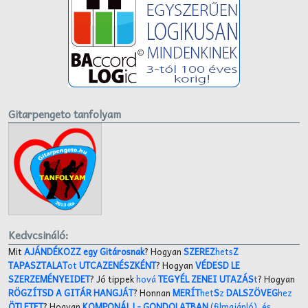
Gitarpengeto tanfolyam
Kedvcsináló:
Mit
AJÁNDÉKOZZ egy Gitárosnak
? Hogyan
SZEREZ
hets
Z
TAPASZTALAT
ot
UTCAZENÉSZKÉNT
? Hogyan
VÉDESD LE
SZERZEMÉNYEIDET
? Jó tippek
hová
TEGYÉL ZENEI UTAZÁS
t
? Hogyan
RÖGZÍTSD A GITÁR HANGJÁT
? Honnan
MERÍT
het
S
z
DALSZÖVEG
hez
ÖTLETET
? Hogyan
KOMPONÁLJ
- GONDOLATBAN
(filmajánló)
,
és