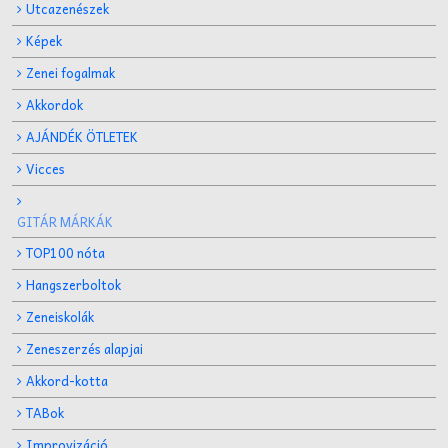
Utcazenészek
Képek
Zenei fogalmak
Akkordok
AJÁNDÉK ÖTLETEK
Vicces
GITÁR MÁRKÁK
TOP100 nóta
Hangszerboltok
Zeneiskolák
Zeneszerzés alapjai
Akkord-kotta
TABok
Improvizáció