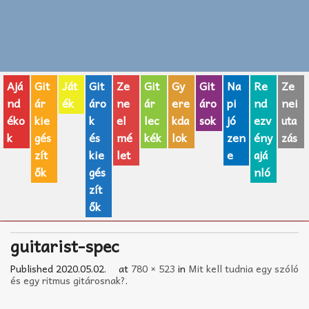
Zenei fogalmak
Akkordok
Ajá
Git
Ját
Git
Ze
Git
Gy
Git
Na
Re
Ze
AJÁNDÉK ÖTLETEK
nd
ár
ék
áro
ne
ár
ere
áro
pi
nd
nei
éko
kie
k
el
lec
kda
sok
jó
ezv
uta
Vicces
k
gés
és
mé
kék
lok
zen
ény
zás
GITÁR MÁRKÁK
zít
kie
let
e
ajá
ők
gés
nló
TOP100 nóta
zít
ők
Hangszerboltok
guitarist-spec
Zeneiskolák
Published
2020.05.02.
at
780 × 523
in
Mit kell tudnia egy szóló
Zeneszerzés alapjai
és egy ritmus gitárosnak?
.