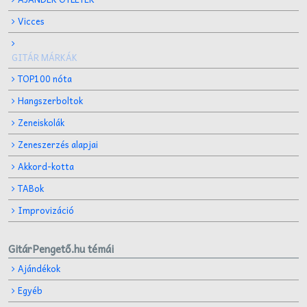
Vicces
GITÁR MÁRKÁK
TOP100 nóta
Hangszerboltok
Zeneiskolák
Zeneszerzés alapjai
Akkord-kotta
TABok
Improvizáció
GitárPengető.hu témái
Ajándékok
Egyéb