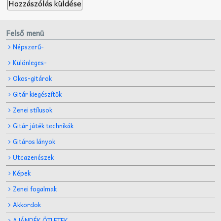
Felső menü
Népszerű-
Különleges-
Okos-gitárok
Gitár kiegészítők
Zenei stílusok
Gitár játék technikák
Gitáros lányok
Utcazenészek
Képek
Zenei fogalmak
Akkordok
AJÁNDÉK ÖTLETEK