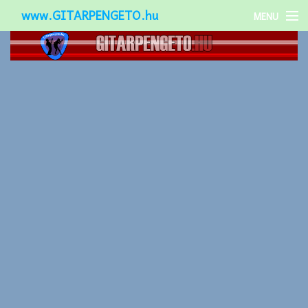
www.GITARPENGETO.hu
MENU
Népszerű-
Különleges-
Okos-gitárok
Gitár kiegészítők
Zenei stílusok
Gitár játék technikák
Gitáros lányok
Utcazenészek
Képek