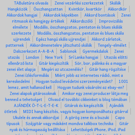
TABulatúra olvasás
Zenei vezérlési szerkezetek
Skálák
Hangközök
Összhangzattan
Kvintkör, kvartkör
Akkordkör
Akkordok hangjai
Akkordok képekben
Akkord bontások
Zenei
ritmusok és hangjegy értékek
Akkordszóló
Improvizálás
elmélete
Modális, összhangzatos, pentaton és blues skálák
szerkezete
Modális, összhangzatos, pentaton és blues skála
ujjrendek
Egész hangú skála ujjrendjei
Akkord zárlatok,
patternek
Akkordmenetekre játszható skálák
Tengely-elmélet
Dalszerkezet A-A-B-A
Sablonok
Gyermekdalok
Zenei
utazás
London
New York
Srí Lanka hangjai
Utazás előtti
ellenőrző lista
Gitár kiegészítők
Sör, bor, pálinka és a magyar
zenei élet alapja
Megéri az utcazenélés?
Gitár hang rögzítése
Zenei ízlésformálás
Miért jobb az internetes rádió, mint a
kereskedelmi
Hogyan tudod levédetni szerzeményeidet?
1001
lemez, amit hallanod kell
Hogyan tudunk vásárolni az ebay-en?
Zenei alapok gitárosoknak
Amikor egy zenei producer látja meg
benned a tehetséget
Olvasd el további cikkeinket is blog témában
AJÁNDÉK Ö-T-L-E-T-E-K
Gitárok és kiegészítők
Ajándék
ötletek
MIDI hang készítés, vagyis hogyan komponálhatsz gitárral
Ukulele és annak akkordjai
A görög zene és a buzuki
Capo
típusok
Szájgitár vagy másként mondva talkbox technika
Gitár
nyak és húrmagasság beállítása
Lehetőségek iPhone, iPod, iPad