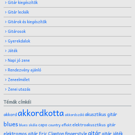
Gitár kiegészítők
Gitár leckék
Gitárok és kiegészítők
Gitárosok
Gyerekdalok
Játék
Napi jó zene
Rendezvény ajánló
Zeneelmélet
Zenei utazás
Témák címkéi
akkordkotta
akusztikus gitár
akkord
akkordszóló
blues
capo
elektroakusztikus gitár
effekt
blues skála
country
gitár
gitár játék
elektromos gitár
Eric Clapton
fingerstyle