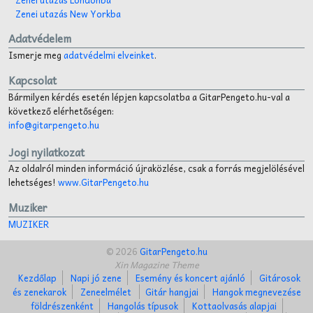
Zenei utazás New Yorkba
Adatvédelem
Ismerje meg
adatvédelmi elveinket
.
Kapcsolat
Bármilyen kérdés esetén lépjen kapcsolatba a GitarPengeto.hu-val a
következő elérhetőségen:
info@gitarpengeto.hu
Jogi nyilatkozat
Az oldalról minden információ újraközlése, csak a forrás megjelölésével
lehetséges!
www.GitarPengeto.hu
Muziker
MUZIKER
© 2026
GitarPengeto.hu
Xin Magazine Theme
Kezdőlap
Napi jó zene
Esemény és koncert ajánló
Gitárosok
és zenekarok
Zeneelmélet
Gitár hangjai
Hangok megnevezése
földrészenként
Hangolás típusok
Kottaolvasás alapjai