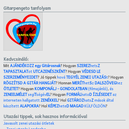
Gitarpengeto tanfolyam
Kedvcsináló:
Mit
AJÁNDÉKOZZ egy Gitárosnak
? Hogyan
SZEREZ
hets
Z
TAPASZTALAT
ot
UTCAZENÉSZKÉNT
? Hogyan
VÉDESD LE
SZERZEMÉNYEIDET
? Jó tippek
hová
TEGYÉL ZENEI UTAZÁS
t
? Hogyan
RÖGZÍTSD A GITÁR HANGJÁT
? Honnan
MERÍT
het
S
z
DALSZÖVEG
hez
ÖTLETET
? Hogyan
KOMPONÁLJ
- GONDOLATBAN
(filmajánló)
,
és
ZENEELMÉLET
segí
T
ségév
EL
? Hogyan
FORMÁL
hato
D ÍZLÉSEDET
az
interneten hallgatott
ZENÉKKEL
? Hol
GITÁROZ
hats
Z
mások által
készített
ALAPOKRA
? Hol
KÉPEZ
hete
D MAGAD
KÜLFÖLDÖN
?
Utazási tippek, sok hasznos információval
Javasolt zenei utazási ötletek
Zenei utazás Londonba