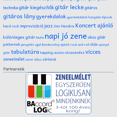
gitár lecke
gitár kiegészítők
technika
gitáros
gitáros lány
gyerekdalok
gyermekdalok
hangolás típusok
Koncert ajánló
jazz
improvizáció
Jimi Hendrix
hard rock
napi jó zene
különleges gitár
okos gitár
MuPa
patternek
slide
Rendezvény ajánló
rock and roll
pengetés ujjal
spanyol
tabulatúra
vicces
tapping
utcazenész
ukulele
gitár
zeneelmélet
zárlatok
zenei stílus
Partnereink