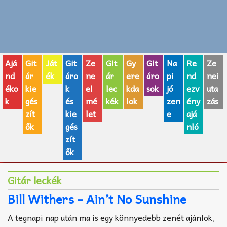
Zenei fogalmak
Akkordok
Ajá
Git
Ját
Git
Ze
Git
Gy
Git
Na
Re
Ze
AJÁNDÉK ÖTLETEK
nd
ár
ék
áro
ne
ár
ere
áro
pi
nd
nei
éko
kie
k
el
lec
kda
sok
jó
ezv
uta
Vicces
k
gés
és
mé
kék
lok
zen
ény
zás
GITÁR MÁRKÁK
zít
kie
let
e
ajá
ők
gés
nló
TOP100 nóta
zít
ők
Hangszerboltok
Gitár leckék
Zeneiskolák
Bill Withers – Ain’t No Sunshine
Zeneszerzés alapjai
A tegnapi nap után ma is egy könnyedebb zenét ajánlok,