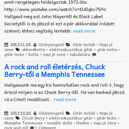
Akkord-kotta
amit rengetegen feldolgoztak 1972 óta:
http://www.youtube.com/watch?v=tIdIqbv7SPo
TABok
Hallgasd meg ezt John Mayertől és Black Label
Societytől is és játszd el ezt a pár akkkorddal íródott
Improvizáció
számot; ehhez segítség lentebb:
read more
2013.11.03.
Gitárpengető
Gitár leckék
•
Napi jó
zene
akkordkotta
•
elektroakusztikus gitár
•
gitár kotta
•
gitár lecke
•
kotta
•
napi jó zene
•
tabulatúra
A rock and roll életérzés, Chuck
Berry-től a Memphis Tennessee
Hallgassunk ma egy kis hamisítatlan rock and roll-t, hogy
érezd milyen is ez Chuck Berry-től. Ha van kedved játszd
rá a Cmoll modálisait.
read more
2013.10.20.
Gitárpengető
Gitár leckék
•
Napi jó
zene
Chuck Berry
•
elektroakusztikus gitár
•
gitár lecke
•
Memphis Tennessee
•
modális skála
•
Nadine
•
napi jó zene
•
rock and roll
1 Comment