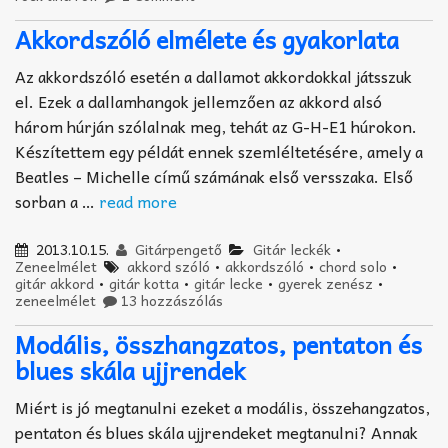
Akkordszóló elmélete és gyakorlata
Az akkordszóló esetén a dallamot akkordokkal játsszuk
el. Ezek a dallamhangok jellemzően az akkord alsó
három húrján szólalnak meg, tehát az G-H-E1 húrokon.
Készítettem egy példát ennek szemléltetésére, amely a
Beatles – Michelle című számának első versszaka. Első
sorban a …
read more
2013.10.15.
Gitárpengető
Gitár leckék
•
Zeneelmélet
akkord szóló
•
akkordszóló
•
chord solo
•
gitár akkord
•
gitár kotta
•
gitár lecke
•
gyerek zenész
•
zeneelmélet
13 hozzászólás
Modális, összhangzatos, pentaton és
blues skála ujjrendek
Miért is jó megtanulni ezeket a modális, összehangzatos,
pentaton és blues skála ujjrendeket megtanulni? Annak