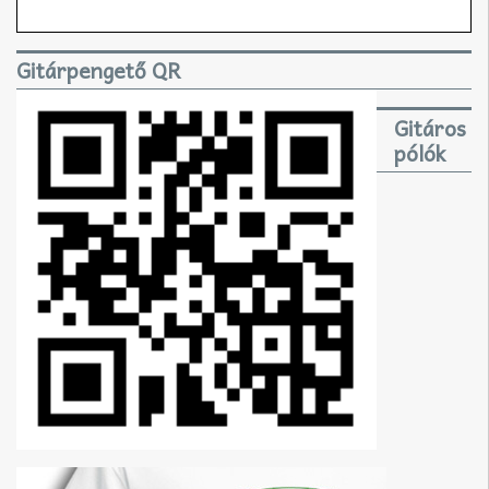
Gitárpengető QR
Gitáros
pólók