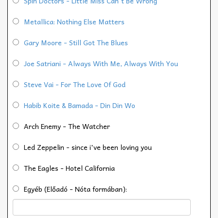
Spin Doctors - Little Miss Can't Be Wrong
Metallica: Nothing Else Matters
Gary Moore - Still Got The Blues
Joe Satriani - Always With Me, Always With You
Steve Vai - For The Love Of God
Habib Koite & Bamada - Din Din Wo
Arch Enemy - The Watcher
Led Zeppelin - since i've been loving you
The Eagles - Hotel California
Egyéb (Előadó - Nóta formában):