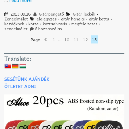
2013.09.28.
Gitárpengető
Gitár leckék
•
Zeneelmélet
elojegyzes
•
gitár hangjai
•
gitár kotta
•
kezdőknek
•
kotta
•
kottaolvasás
•
megfeleltetes
•
zeneelmélet
6 hozzászólás
Page
1
…
10
11
12
13
Translate:
SEGÍTÜNK AJÁNDÉK
ÖTLETET ADNI