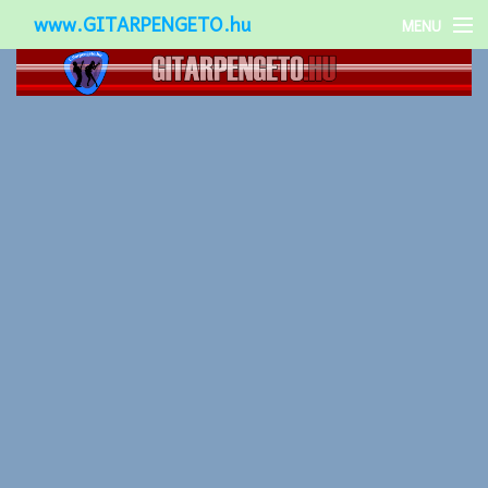
www.GITARPENGETO.hu
MENU
Népszerű-
Különleges-
Okos-gitárok
Gitár kiegészítők
Zenei stílusok
Gitár játék technikák
Gitáros lányok
Utcazenészek
Képek