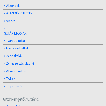
Akkordok
AJÁNDÉK ÖTLETEK
Vicces
GITÁR MÁRKÁK
TOP100 nóta
Hangszerboltok
Zeneiskolák
Zeneszerzés alapjai
Akkord-kotta
TABok
Improvizáció
GitárPengető.hu témái
Ajándékok