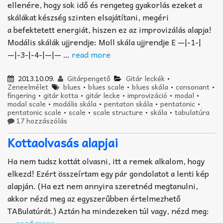
ellenére, hogy sok idő és rengeteg gyakorlás ezeket a
skálákat készség szinten elsajátítani, megéri
a befektetett energiát, hiszen ez az improvizálás alapja!
Modális skálák ujjrendje: Moll skála ujjrendje E —|-1-|
—|-3-|-4-|—|— …
read more
2013.10.09.
Gitárpengető
Gitár leckék
•
Zeneelmélet
blues
•
blues scale
•
blues skála
•
consonant
•
fingering
•
gitár kotta
•
gitár lecke
•
improvizáció
•
modal
•
modal scale
•
modális skála
•
pentaton skála
•
pentatonic
•
pentatonic scale
•
scale
•
scale structure
•
skála
•
tabulatúra
17 hozzászólás
Kottaolvasás alapjai
Ha nem tudsz kottát olvasni, itt a remek alkalom, hogy
elkezd! Ezért összeírtam egy pár gondolatot a lenti kép
alapján. (Ha ezt nem annyira szeretnéd megtanulni,
akkor nézd meg az egyszerűbben értelmezhető
TABulatúrát.) Aztán ha mindezeken túl vagy, nézd meg:
…
read more