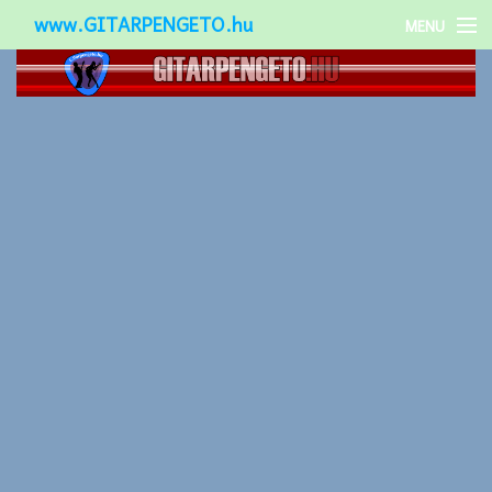
www.GITARPENGETO.hu
MENU
Népszerű-
Különleges-
Okos-gitárok
Gitár kiegészítők
Zenei stílusok
Gitár játék technikák
Gitáros lányok
Utcazenészek
Képek