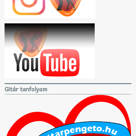
Gitár tanfolyam