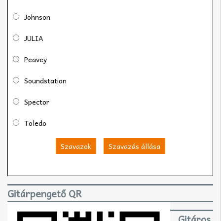
Johnson
JULIA
Peavey
Soundstation
Spector
Toledo
Szavazok
Szavazás állása
Gitárpengető QR
Gitáros