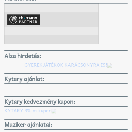
Alza hirdetés:
GYEREKJÁTÉKOK KARÁCSONYRA IS!
Kytary ajánlat:
Kytary kedvezmény kupon:
KYTARY 3%-os kupon
Muziker ajánlatai: