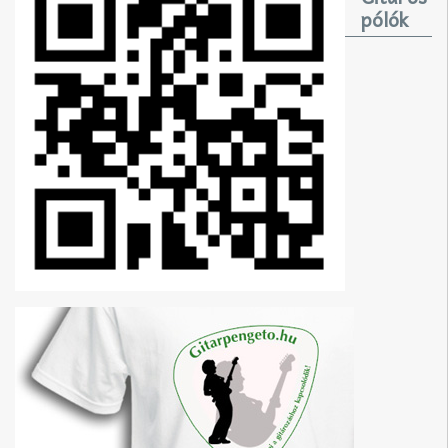
pólók