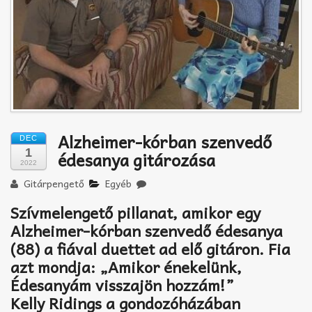
Akkord-kotta
TABok
Improvizáció
Alzheimer-kórban szenvedő
DEC
1
édesanya gitározása
2022
Gitárpengető
Egyéb
Szívmelengető pillanat, amikor egy
Alzheimer-kórban szenvedő édesanya
(88) a fiával duettet ad elő gitáron. Fia
azt mondja: „Amikor énekelünk,
Édesanyám visszajön hozzám!”
Kelly Ridings a gondozóházában