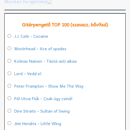
Muziker.hu ajánlatai
Gitárpengető TOP 100 (szavazz, bővítsd)
J.J. Cale - Cocaine
Motörhead - Ace of spades
Kolmas Nainen - Tästä asti aikaa
Lord - Vedd el
Peter Frampton - Show Me The Way
Pál Utcai Fiúk - Csak úgy csinál
Dire Straits - Sultan of Swing
Jimi Hendrix - Little Wing