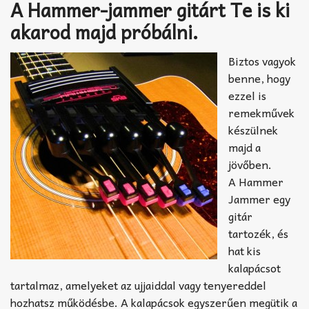
Akkord-kotta
A Hammer-jammer gitárt Te is ki
akarod majd próbálni.
TABok
Biztos vagyok
Improvizáció
benne, hogy
ezzel is
remekművek
készülnek
majd a
jövőben.
A Hammer
Jammer egy
gitár
tartozék, és
hat kis
kalapácsot
tartalmaz, amelyeket az ujjaiddal vagy tenyereddel
hozhatsz működésbe. A kalapácsok egyszerűen megütik a