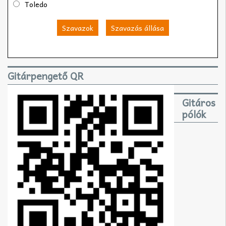
Toledo
Szavazok
Szavazás állása
Gitárpengető QR
Gitáros
pólók