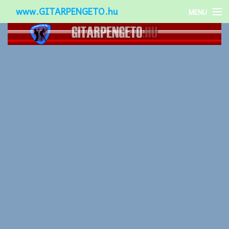
www.GITARPENGETO.hu
MENU
Népszerű-
Különleges-
Okos-gitárok
Gitár kiegészítők
Zenei stílusok
Gitár játék technikák
Gitáros lányok
Utcazenészek
Képek