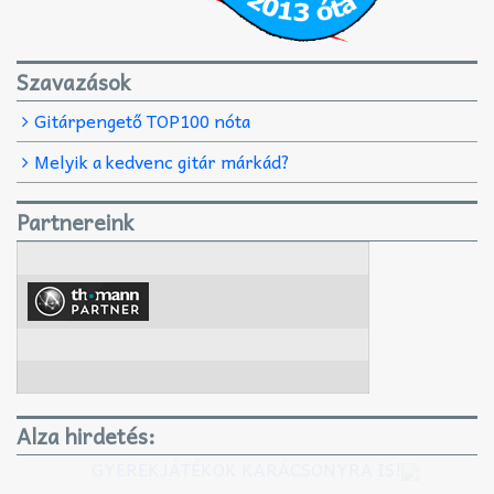
Szavazások
Gitárpengető TOP100 nóta
Melyik a kedvenc gitár márkád?
Partnereink
Alza hirdetés:
GYEREKJÁTÉKOK KARÁCSONYRA IS!