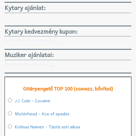
Kytary ajánlat:
Kytary kedvezmény kupon:
KYTARY 3%-os kupon
Muziker ajánlatai:
Muziker.hu ajánlatai
Gitárpengető TOP 100 (szavazz, bővítsd)
J.J. Cale - Cocaine
Motörhead - Ace of spades
Kolmas Nainen - Tästä asti aikaa