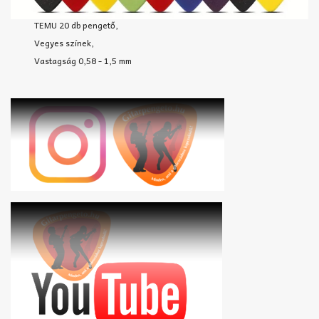
TEMU 20 db pengető,
Vegyes színek,
Vastagság 0,58 - 1,5 mm