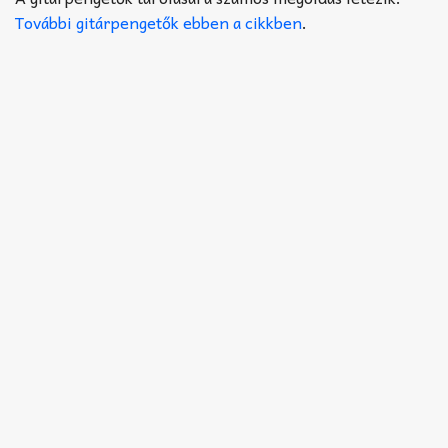
Akkord-kotta
További gitárpengetők ebben a cikkben
.
TABok
Improvizáció