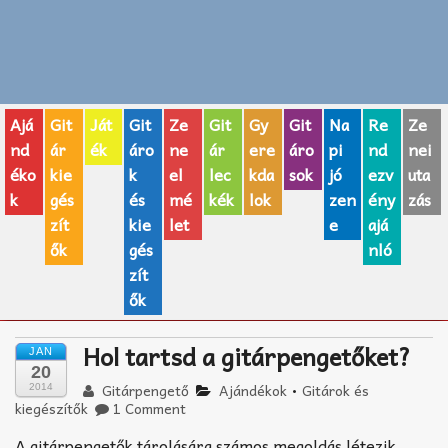
Zenei fogalmak
Akkordok
Ajá
Git
Ját
Git
Ze
Git
Gy
Git
Na
Re
Ze
AJÁNDÉK ÖTLETEK
nd
ár
ék
áro
ne
ár
ere
áro
pi
nd
nei
éko
kie
k
el
lec
kda
sok
jó
ezv
uta
Vicces
k
gés
és
mé
kék
lok
zen
ény
zás
GITÁR MÁRKÁK
zít
kie
let
e
ajá
ők
gés
nló
TOP100 nóta
zít
ők
Hangszerboltok
Hol tartsd a gitárpengetőket?
JAN
Zeneiskolák
20
Gitárpengető
Ajándékok
•
Gitárok és
2014
Zeneszerzés alapjai
kiegészítők
1 Comment
A gitárpengetők tárolására számos megoldás létezik.