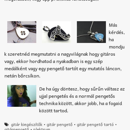
Más
kérdés,
ha
mondju
k szeretnéd megmutatni a nagyvilágnak hogy gitáros
vagy, ekkor hordhatod a nyakadban is egy szép
medálként vagy egy pengető tartót egy mutatós láncon,
netán bőrcsíkon.
De ha úgy döntesz, hogy sűrűn váltasz az
ujjal pengetés és a normál pengetős
technika között, akkor jobb, ha a fogaid
között tartod.
gitár kiegészítők
•
gitár pengető
•
gitár pengető tartó
•
gitárpengető
•
plektrum