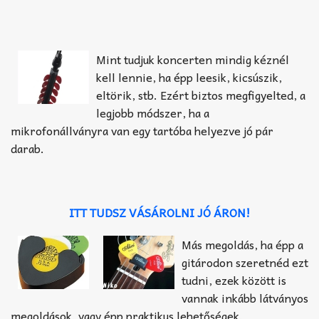
Mint tudjuk koncerten mindig kéznél
kell lennie, ha épp leesik, kicsúszik,
eltörik, stb. Ezért biztos megfigyelted, a
legjobb módszer, ha a
mikrofonállványra van egy tartóba helyezve jó pár
darab.
ITT TUDSZ VÁSÁROLNI JÓ ÁRON!
Más megoldás, ha épp a
gitárodon szeretnéd ezt
tudni, ezek között is
vannak inkább látványos
megoldások, vagy épp praktikus lehetőségek.