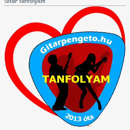
Gitár tanfolyam