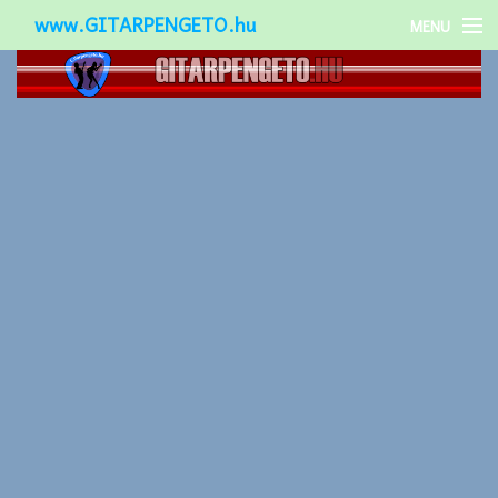
www.GITARPENGETO.hu
MENU
Népszerű-
Különleges-
Okos-gitárok
Gitár kiegészítők
Zenei stílusok
Gitár játék technikák
Gitáros lányok
Utcazenészek
Képek