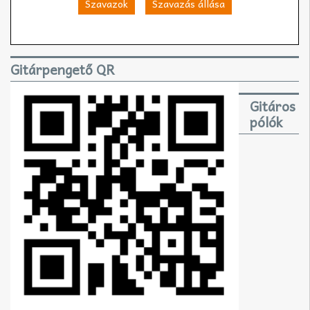
Szavazok
Szavazás állása
Gitárpengető QR
Gitáros
pólók