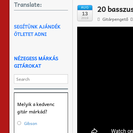
Translate:
20 basszu
AUG
13
Gitárpengető
2019
SEGÍTÜNK AJÁNDÉK
ÖTLETET ADNI
NÉZEGESS MÁRKÁS
GITÁROKAT
Melyik a kedvenc
gitár márkád?
Gibson