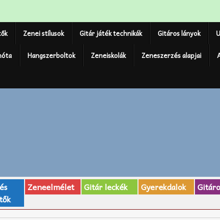
tők
Zenei stílusok
Gitár játék technikák
Gitáros lányok
U
nóta
Hangszerboltok
Zeneiskolák
Zeneszerzés alapjai
 és
Zeneelmélet
Gitár leckék
Gyerekdalok
Gitár
tők