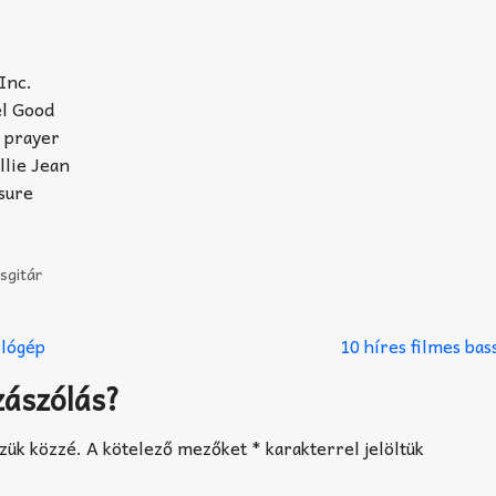
 Inc.
el Good
a prayer
llie Jean
sure
sgitár
lógép
10 híres filmes ba
zászólás?
zük közzé.
A kötelező mezőket
*
karakterrel jelöltük