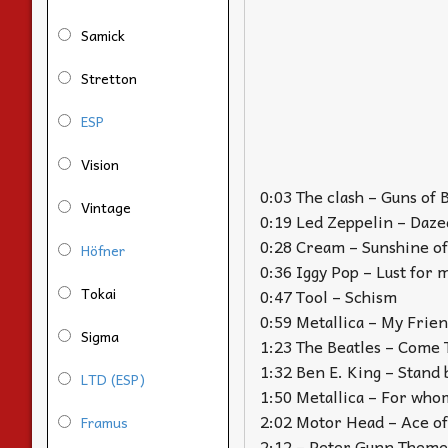
Samick
Stretton
ESP
Vision
0:03 The clash – Guns of 
Vintage
0:19 Led Zeppelin – Daz
0:28 Cream – Sunshine of
Höfner
0:36 Iggy Pop – Lust for 
Tokai
0:47 Tool – Schism
0:59 Metallica – My Frie
Sigma
1:23 The Beatles – Come
1:32 Ben E. King – Stand
LTD (ESP)
1:50 Metallica – For whom
2:02 Motor Head – Ace of
Framus
2:12 – Peter Gunn Them