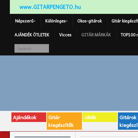
www.GITARPENGETO.hu
Népszerű-
Különleges-
Okos-gitárok
Gitár kiegészí
AJÁNDÉK ÖTLETEK
Vicces
GITÁR MÁRKÁK
TOP100 
Ajándékok
Gitár
Játék
Gitárok
kiegészítők
kiegészí