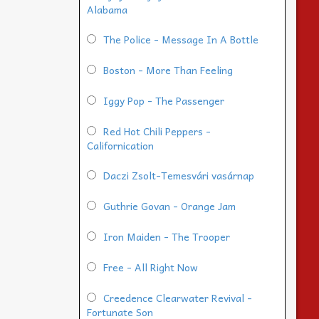
Alabama
The Police - Message In A Bottle
Boston - More Than Feeling
Iggy Pop - The Passenger
Red Hot Chili Peppers -
Californication
Daczi Zsolt-Temesvári vasárnap
Guthrie Govan - Orange Jam
Iron Maiden - The Trooper
Free - All Right Now
Creedence Clearwater Revival -
Fortunate Son