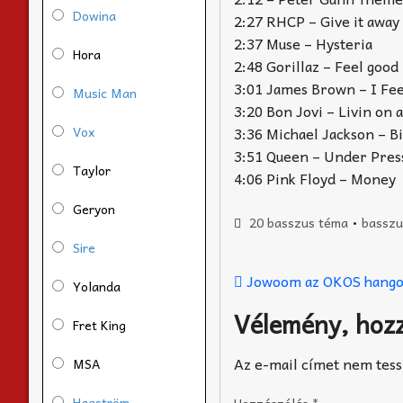
Dowina
2:27 RHCP – Give it away
2:37 Muse – Hysteria
Hora
2:48 Gorillaz – Feel good
3:01 James Brown – I Fe
Music Man
3:20 Bon Jovi – Livin on 
Vox
3:36 Michael Jackson – Bi
3:51 Queen – Under Pres
Taylor
4:06 Pink Floyd – Money
Geryon
20 basszus téma
•
basszu
Sire
Jowoom az OKOS hango
Yolanda
Vélemény, hoz
Fret King
Az e-mail címet nem tess
MSA
Hagström