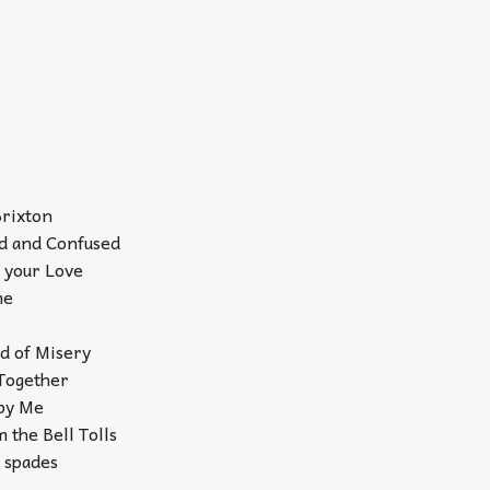
Brixton
ed and Confused
 your Love
me
nd of Misery
 Together
 by Me
 the Bell Tolls
 spades
e