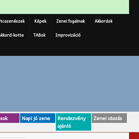
tcazenészek
Képek
Zenei fogalmak
Akkordok
Akkord-kotta
TABok
Improvizáció
osok
Napi jó zene
Rendezvény
Zenei utazás
ajánló