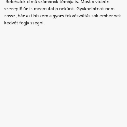
Akkord-kotta
Belehalok című számának témája is. Most a videón
szereplő úr is megmutatja nekünk. Gyakorlatnak nem
TABok
rossz, bár azt hiszem a gyors fekvésváltás sok embernek
kedvét fogja szegni.
Improvizáció