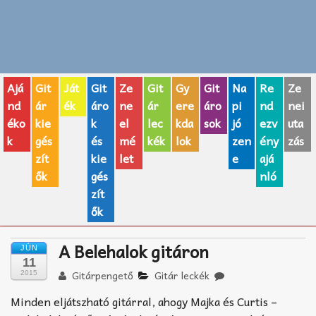
Zenei fogalmak
Akkordok
Ajá
Git
Ját
Git
Ze
Git
Gy
Git
Na
Re
Ze
AJÁNDÉK ÖTLETEK
nd
ár
ék
áro
ne
ár
ere
áro
pi
nd
nei
éko
kie
k
el
lec
kda
sok
jó
ezv
uta
Vicces
k
gés
és
mé
kék
lok
zen
ény
zás
GITÁR MÁRKÁK
zít
kie
let
e
ajá
ők
gés
nló
TOP100 nóta
zít
ők
Hangszerboltok
A Belehalok gitáron
JÚN
Zeneiskolák
11
Gitárpengető
Gitár leckék
2015
Zeneszerzés alapjai
Minden eljátszható gitárral, ahogy Majka és Curtis –