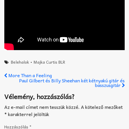
Belehalok
•
Majka Curtis BLR
More Than a Feeling
Paul Gilbert és Billy Sheehan két kétnyakú gitár és
basszusgitár
Vélemény, hozzászólás?
Az e-mail címet nem tesszük közzé.
A kötelező mezőket
*
karakterrel jelöltük
Hozzászólás
*