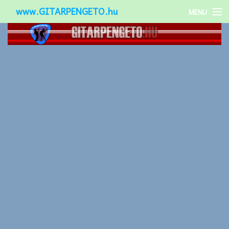
www.GITARPENGETO.hu
MENU
Népszerű-
Különleges-
Okos-gitárok
Gitár kiegészítők
Zenei stílusok
Gitár játék technikák
Gitáros lányok
Utcazenészek
Képek