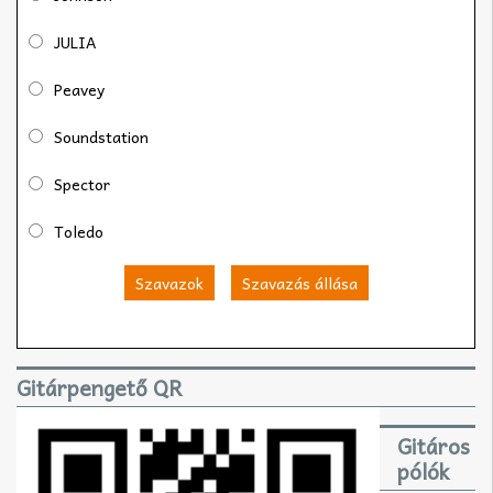
JULIA
Peavey
Soundstation
Spector
Toledo
Szavazok
Szavazás állása
Gitárpengető QR
Gitáros
pólók