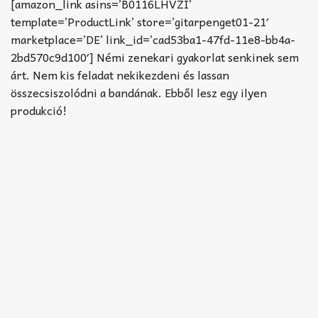
Akkord-kotta
[amazon_link asins=’B0116LHVZI’
template=’ProductLink’ store=’gitarpenget01-21′
TABok
marketplace=’DE’ link_id=’cad53ba1-47fd-11e8-bb4a-
2bd570c9d100′] Némi zenekari gyakorlat senkinek sem
Improvizáció
árt. Nem kis feladat nekikezdeni és lassan
összecsiszolódni a bandának. Ebből lesz egy ilyen
produkció!