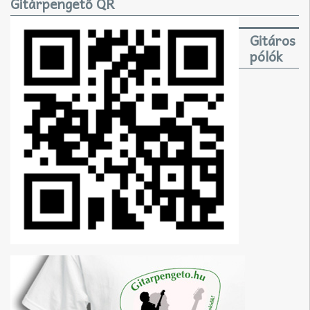
Gitárpengető QR
Gitáros
pólók