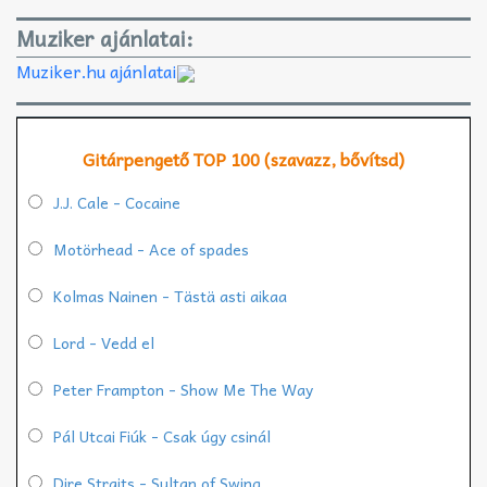
Muziker ajánlatai:
Muziker.hu ajánlatai
Gitárpengető TOP 100 (szavazz, bővítsd)
J.J. Cale - Cocaine
Motörhead - Ace of spades
Kolmas Nainen - Tästä asti aikaa
Lord - Vedd el
Peter Frampton - Show Me The Way
Pál Utcai Fiúk - Csak úgy csinál
Dire Straits - Sultan of Swing