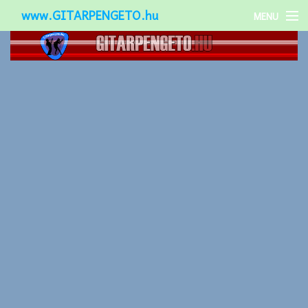
www.GITARPENGETO.hu
MENU
Népszerű-
Különleges-
Okos-gitárok
Gitár kiegészítők
Zenei stílusok
Gitár játék technikák
Gitáros lányok
Utcazenészek
Képek