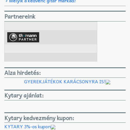
Melyik a kedvenc gitár márkád?
Partnereink
Alza hirdetés:
GYEREKJÁTÉKOK KARÁCSONYRA IS!
Kytary ajánlat:
Kytary kedvezmény kupon:
KYTARY 3%-os kupon