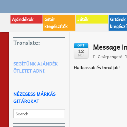
Ajándékok
Gitár
Játék
Gitárok
kiegészítők
kiegészí
Translate:
Message in
OKT
12
Gitárpengető
2014
SEGÍTÜNK AJÁNDÉK
Hallgassuk és tanuljuk!
ÖTLETET ADNI
NÉZEGESS MÁRKÁS
GITÁROKAT