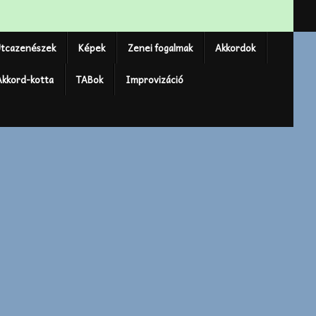
tcazenészek
Képek
Zenei fogalmak
Akkordok
Akkord-kotta
TABok
Improvizáció