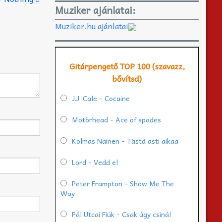
Muziker ajánlatai:
Muziker.hu ajánlatai
Gitárpengető TOP 100 (szavazz,
bővítsd)
J.J. Cale - Cocaine
Motörhead - Ace of spades
Kolmas Nainen - Tästä asti aikaa
Lord - Vedd el
Peter Frampton - Show Me The
Way
Pál Utcai Fiúk - Csak úgy csinál