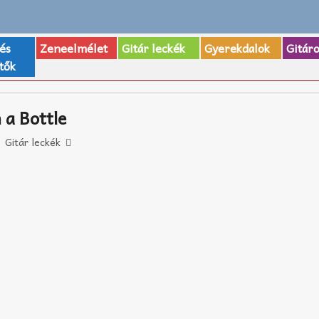
 és
Zeneelmélet
Gitár leckék
Gyerekdalok
Gitár
tők
 a Bottle
Gitár leckék