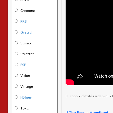
Cremona
PRS
Gretsch
Samick
Stretton
ESP
Vision
Vintage
capo
•
oktatás videóval
•
Höfner
Tokai
The Fray – Heartbeat