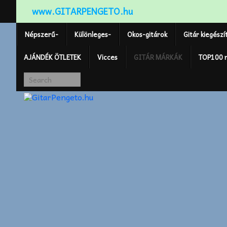
www.GITARPENGETO.hu
Népszerű-
Különleges-
Okos-gitárok
Gitár kiegészí
AJÁNDÉK ÖTLETEK
Vicces
GITÁR MÁRKÁK
TOP100 