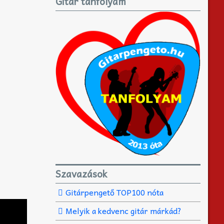
Gitár tanfolyam
Szavazások
Gitárpengető TOP100 nóta
Melyik a kedvenc gitár márkád?