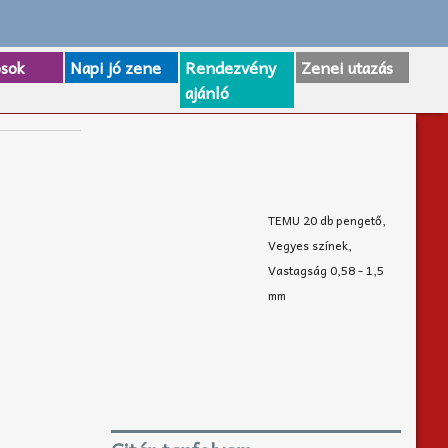
osok
Napi jó zene
Rendezvény
Zenei utazás
ajánló
TEMU 20 db pengető,
Vegyes színek,
Vastagság 0,58 - 1,5
mm