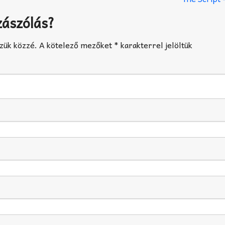
zászólás?
zük közzé.
A kötelező mezőket
*
karakterrel jelöltük