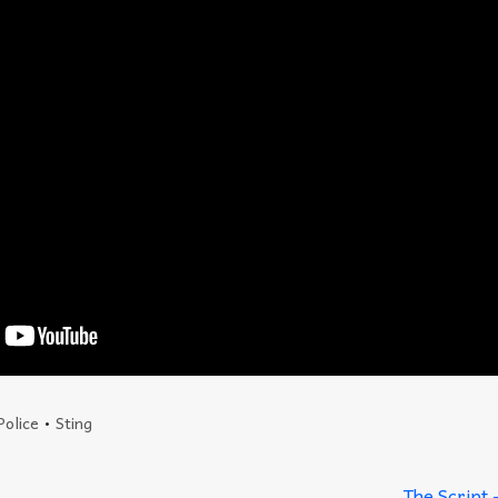
Police
•
Sting
The Script