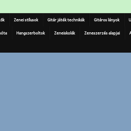
tők
Zenei stílusok
Gitár játék technikák
Gitáros lányok
U
nóta
Hangszerboltok
Zeneiskolák
Zeneszerzés alapjai