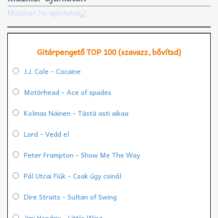
Muziker.hu ajánlatai
Gitárpengető TOP 100 (szavazz, bővítsd)
J.J. Cale - Cocaine
Motörhead - Ace of spades
Kolmas Nainen - Tästä asti aikaa
Lord - Vedd el
Peter Frampton - Show Me The Way
Pál Utcai Fiúk - Csak úgy csinál
Dire Straits - Sultan of Swing
Jimi Hendrix - Little Wing