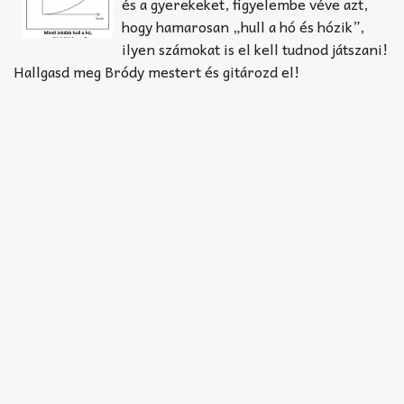
Akkord-kotta
és a gyerekeket, figyelembe véve azt,
hogy hamarosan „hull a hó és hózik”,
TABok
ilyen számokat is el kell tudnod játszani!
Hallgasd meg Bródy mestert és gitározd el!
Improvizáció