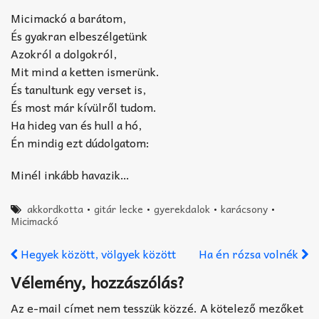
Micimackó a barátom,
És gyakran elbeszélgetünk
Azokról a dolgokról,
Mit mind a ketten ismerünk.
És tanultunk egy verset is,
És most már kívülről tudom.
Ha hideg van és hull a hó,
Én mindig ezt dúdolgatom:
Minél inkább havazik…
akkordkotta
•
gitár lecke
•
gyerekdalok
•
karácsony
•
Micimackó
Hegyek között, völgyek között
Ha én rózsa volnék
Vélemény, hozzászólás?
Az e-mail címet nem tesszük közzé.
A kötelező mezőket