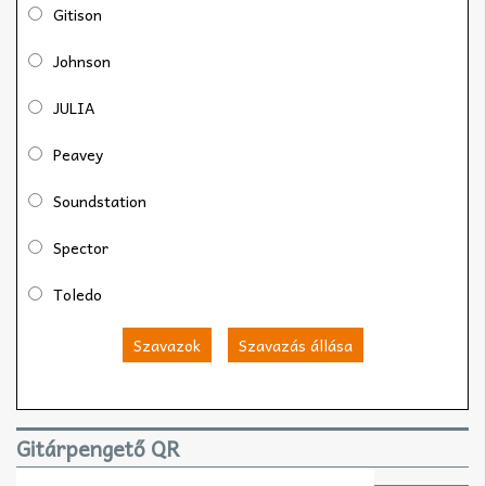
Gitison
Johnson
JULIA
Peavey
Soundstation
Spector
Toledo
Szavazok
Szavazás állása
Gitárpengető QR