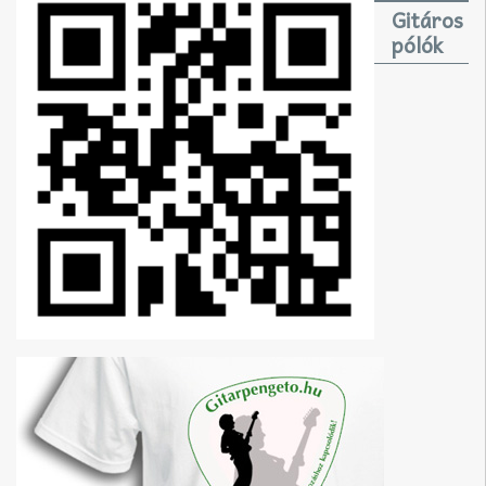
Gitáros
pólók