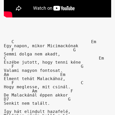
   C                              Em

Egy napon, mikor Micimackónak

   F                       G

Semmi dolga nem akadt,

C                                    Em

Eszébe jutott, hogy tenni kéne

   F                          G

Valami nagyon fontosat.

Am                    Em

Elment tehát Malackához,

   F                          C

Hogy meglesse, mit csinál.

           Am             F

De Malackánál éppen akkor

D7                       G

Senkit nem talált.

Így hát elindult hazafelé,
