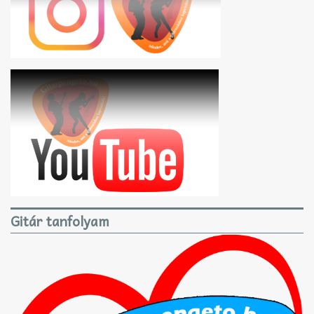
Gitár tanfolyam