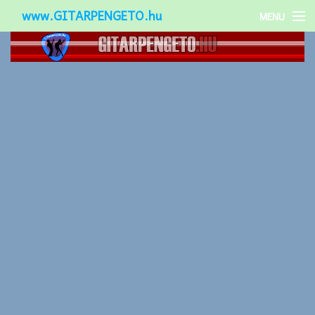
www.GITARPENGETO.hu
MENU
Népszerű-
Különleges-
Okos-gitárok
Gitár kiegészítők
Zenei stílusok
Gitár játék technikák
Gitáros lányok
Utcazenészek
Képek