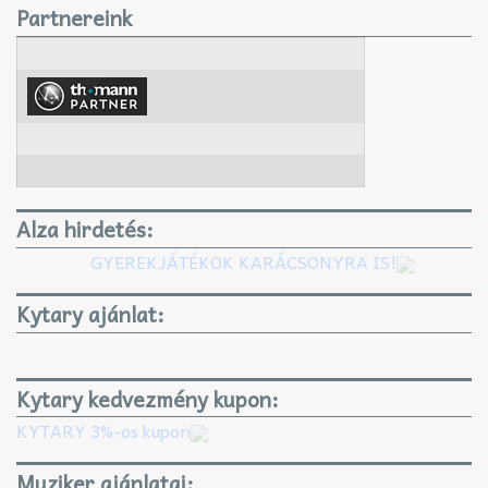
Partnereink
Alza hirdetés:
GYEREKJÁTÉKOK KARÁCSONYRA IS!
Kytary ajánlat:
Kytary kedvezmény kupon:
KYTARY 3%-os kupon
Muziker ajánlatai: