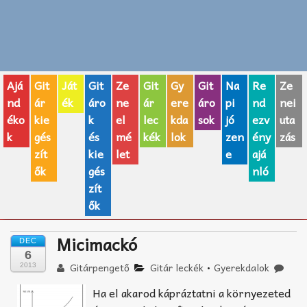
Zenei fogalmak
Akkordok
Ajá
Git
Ját
Git
Ze
Git
Gy
Git
Na
Re
Ze
AJÁNDÉK ÖTLETEK
nd
ár
ék
áro
ne
ár
ere
áro
pi
nd
nei
éko
kie
k
el
lec
kda
sok
jó
ezv
uta
Vicces
k
gés
és
mé
kék
lok
zen
ény
zás
GITÁR MÁRKÁK
zít
kie
let
e
ajá
ők
gés
nló
TOP100 nóta
zít
ők
Hangszerboltok
Micimackó
DEC
Zeneiskolák
6
Gitárpengető
Gitár leckék
•
Gyerekdalok
2013
Zeneszerzés alapjai
Ha el akarod kápráztatni a környezeted