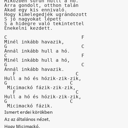
Miközben sűrűn hullt a hó.

Arra gondolt, otthon talán

Akad egy kis ennivaló.

Hogy kimelegedjék ugrándozott

S jó nagyokat lépett

S a hidegre való tekintettel

Énekelni kezdett.

C                          F

Minél inkább havazik,

G                          C

Annál inkább hull a hó.

C                          F

Minél inkább hull a hó,

G                          C

Annál inkább havazik.

   F                     C

Hull a hó és hózik-zik-zik,

G                      C

 Micimackó fázik-zik-zik,

   F                     C

Hull a hó és hózik-zik-zik,

G                      C

 Micimackó fázik.
Ismert erdei körökben
Az az általános nézet,
Hogy Micimackó,