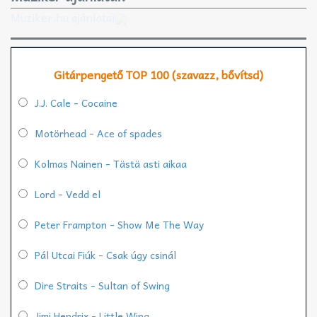
Muziker.hu ajánlatai
Gitárpengető TOP 100 (szavazz, bővítsd)
J.J. Cale - Cocaine
Motörhead - Ace of spades
Kolmas Nainen - Tästä asti aikaa
Lord - Vedd el
Peter Frampton - Show Me The Way
Pál Utcai Fiúk - Csak úgy csinál
Dire Straits - Sultan of Swing
Jimi Hendrix - Little Wing