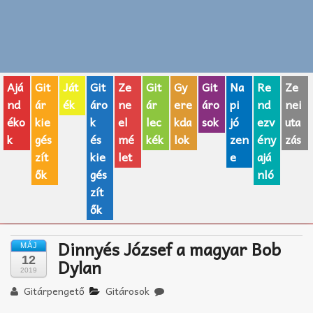
Zenei fogalmak
Akkordok
Ajá
Git
Ját
Git
Ze
Git
Gy
Git
Na
Re
Ze
AJÁNDÉK ÖTLETEK
nd
ár
ék
áro
ne
ár
ere
áro
pi
nd
nei
éko
kie
k
el
lec
kda
sok
jó
ezv
uta
Vicces
k
gés
és
mé
kék
lok
zen
ény
zás
GITÁR MÁRKÁK
zít
kie
let
e
ajá
ők
gés
nló
TOP100 nóta
zít
ők
Hangszerboltok
Dinnyés József a magyar Bob
MÁJ
Zeneiskolák
12
Dylan
2019
Zeneszerzés alapjai
Gitárpengető
Gitárosok