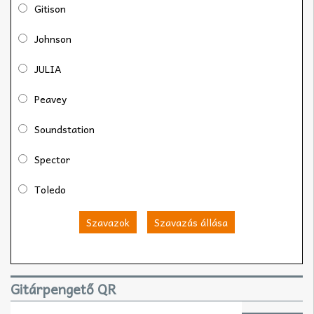
Gitison
Johnson
JULIA
Peavey
Soundstation
Spector
Toledo
Szavazok
Szavazás állása
Gitárpengető QR