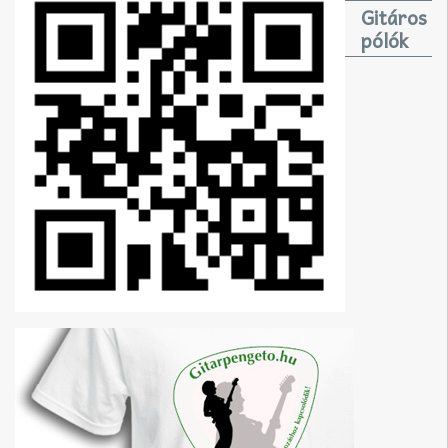
Gitáros
pólók