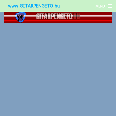
www.GITARPENGETO.hu
MENU
Népszerű-
Különleges-
Okos-gitárok
Gitár kiegészítők
Zenei stílusok
Gitár játék technikák
Gitáros lányok
Utcazenészek
Képek