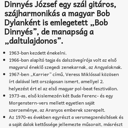
Akkord-kotta
Dinnyés József egy szál gitáros,
szájharmonikás a magyar Bob
TABok
Dylanként is emlegetett „Bob
Improvizáció
Dinnyés”, de manapság a
„daltulajdonos”.
1963-ban kezdett énekelni.
1966-ban alapító tagja és dalszövegírója volt az első
magyarul éneklő szegedi zenekarnak, az Angyaloknak.
1967-ben „Karrier” című, Veress Miklóssal közösen
írt dalával lett országosan ismert, amellyel 2.
helyezést ért el az első magyar pol-beat fesztiválon.
1973-as, első kislemezén két Buda Ferenc- és egy
Morgenstern-vers mellett egyetlen saját
szerzeménye, az Aranyos emberek szerepelt.
Az 1970-es években egyrészt a versmegzenésítések és
a saját dalok kettőssége jellemezte műsorait, másrészt