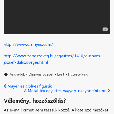
http://www.dinnyes.com/
http://www.zeneszoveg.hu/egyuttes/1410/dinnyes-
jozsef-dalszovegei.html
Angyalok
•
Dinnyés József
•
East
•
Határtalanul
Mayer és a blues figurák
A Metallica együttes nagyon-nagyon fiatalon
Vélemény, hozzászólás?
Az e-mail címet nem tesszük közzé.
A kötelező mezőket