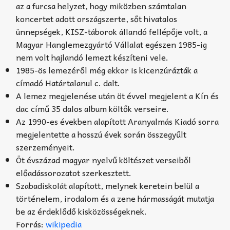
az a furcsa helyzet, hogy miközben számtalan
koncertet adott országszerte, sőt hivatalos
ünnepségek, KISZ-táborok állandó fellépője volt, a
Magyar Hanglemezgyártó Vállalat egészen 1985-ig
nem volt hajlandó lemezt készíteni vele.
1985-ös lemezéről még ekkor is kicenzúrázták a
címadó Határtalanul c. dalt.
A lemez megjelenése után öt évvel megjelent a Kín és
dac című 35 dalos album költők verseire.
Az 1990-es években alapított Aranyalmás Kiadó sorra
megjelentette a hosszú évek során összegyűlt
szerzeményeit.
Öt évszázad magyar nyelvű költészet verseiből
előadássorozatot szerkesztett.
Szabadiskolát alapított, melynek keretein belül a
történelem, irodalom és a zene hármasságát mutatja
be az érdeklődő kisközösségeknek.
Forrás:
wikipedia