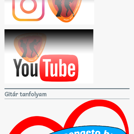
Gitár tanfolyam